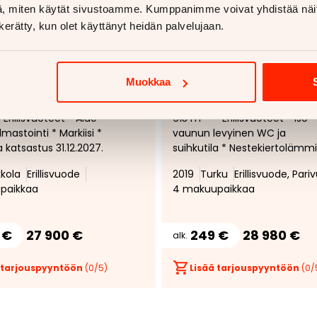
, miten käytät sivustoamme. Kumppanimme voivat yhdistää näitä t
n kerätty, kun olet käyttänyt heidän palvelujaan.
1/
25
1/
28
Muokkaa
 Adora
Adria Adora
Lisää
Poista
 Erillisvuoteet * Alde *
613 HT - * Erillisvuoteet * Iso
suosikiksi
suosikeista
lmastointi * Markiisi *
vaunun levyinen WC ja
 katsastus 31.12.2027.
suihkutila * Nestekiertolämmi
* Lattialämmitys *
kola
Erillisvuode
2019
Turku
Erillisvuode, Par
paikkaa
4 makuupaikkaa
 €
27 900 €
249 €
28 980 €
alk.
 tarjouspyyntöön
(
0
/5)
Lisää tarjouspyyntöön
(
0
/