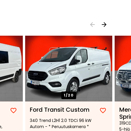
1/
20
Ford Transit Custom
Mer
Lisää
Poista
Lisää
Poista
Spri
340 Trend L2H1 2.0 TDCi 96 kW
suosikiksi
suosikeista
suosikiksi
suosikeist
319CD
e,
Autom - * Peruutuskamera *
5-hlö