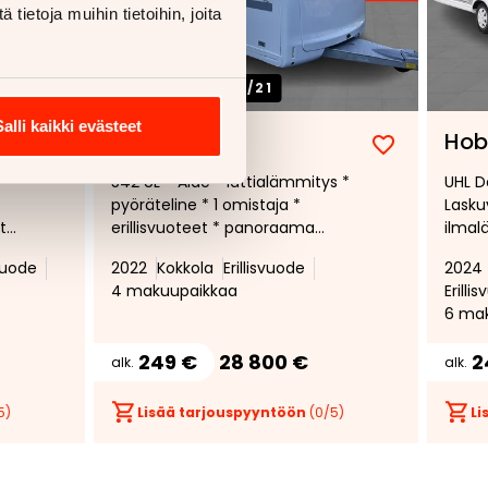
ietoja muihin tietoihin, joita
1/
21
Salli kaikki evästeet
Adria Adora
Hob
Lisää
Poista
Lisää
Poista
542 UL - Alde * lattialämmitys *
UHL De
suosikiksi
suosikeista
suosikiksi
suosikeist
pyöräteline * 1 omistaja *
Lasku
tys
erillisvuoteet * panoraama
ilmal
kattoikkuna * seuraava
latti
ivuode
2022
Kokkola
Erillisvuode
2024
katsastus vasta 12.2027
jääka
4 makuupaikkaa
Erill
Latti
6 ma
249 €
28 800 €
2
alk.
alk.
5)
Lisää tarjouspyyntöön
(
0
/5)
Li