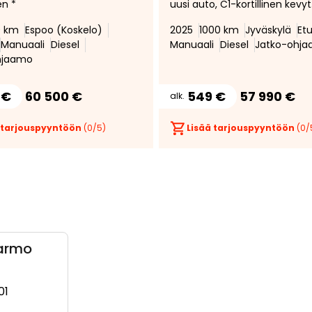
en *
uusi auto, C1-kortillinen kevyt
kuorma-auto, näyttävä Hifix
0 km
Espoo (Koskelo)
2025
1000 km
Jyväskylä
Et
sisustus, Alv.vähennyskelpoin
Manuaali
Diesel
Manuaali
Diesel
Jatko-ohj
Vetokoukku
hjaamo
 €
60 500 €
549 €
57 990 €
alk.
 tarjouspyyntöön
(
0
/5)
Lisää tarjouspyyntöön
(
0
/
armo
01
3, +358 50 563 0443)
(+358505628201, 0505628201, +358 50 562 8201)