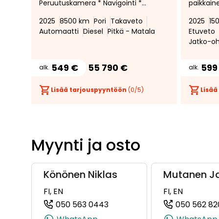
Peruutuskamera * Navigointi *
paikkain
LED-ajovalot * Tehdastakuu
2025
8500 km
Pori
Takaveto
2025
15
voimassa! *
Automaatti
Diesel
Pitkä - Matala
Etuveto
Jatko-o
549 €
55 790 €
599
alk.
alk.
Lisää tarjouspyyntöön
(
0
/5)
Lisää
Myynti ja osto
Könönen Niklas
Mutanen J
FI, EN
FI, EN
050 563 0443
050 562 82
(+358505630443, 050563044