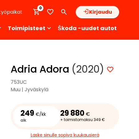
0
työpaikat
Kirjaudu
Toimipisteet
Škoda -uudet autot
Adria Adora
(2020)
753UC
Muu | Jyväskylä
249
29 880
€
€/kk
+ toimistomaksu 349 €
alk.
Laske sinulle sopiva kuukausierä