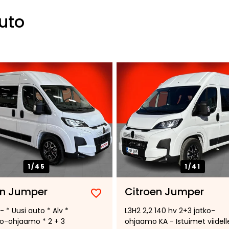
uto
1/
45
1/
41
en Jumper
Citroen Jumper
Lisää
Poista
- * Uusi auto * Alv *
L3H2 2,2 140 hv 2+3 jatko-
suosikiksi
suosikeista
tko-ohjaamo * 2 + 3
ohjaamo KA - Istuimet viidell