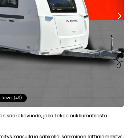
ki kuvat (49)
nen saarekevuode, joka tekee nukkumatilasta
tys kaasulla ja sähköllä, sähköinen lattialämmitys,