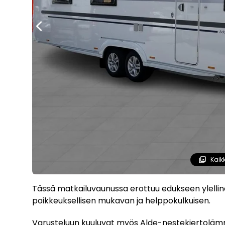
Kaik
Tässä matkailuvaunussa erottuu edukseen ylelli
poikkeuksellisen mukavan ja helppokulkuisen.
Varusteluun kuuluvat myös Alde-nestekiertolämmi