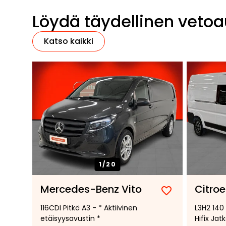
Löydä täydellinen vetoa
Katso kaikki
1/
20
Mercedes-Benz Vito
Citro
Lisää
Poista
116CDI Pitkä A3 - * Aktiivinen
L3H2 140 
suosikiksi
suosikeista
etäisyysavustin *
Hifix Ja