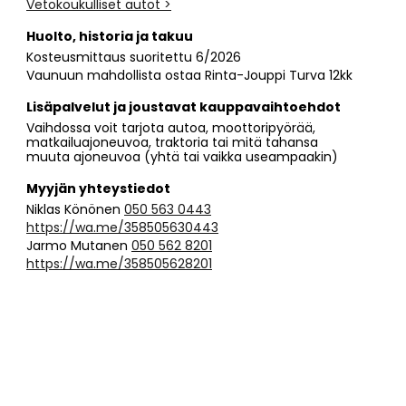
Vetokoukulliset autot >
Huolto, historia ja takuu
Kosteusmittaus suoritettu 6/2026
Vaunuun mahdollista ostaa Rinta-Jouppi Turva 12kk
Lisäpalvelut ja joustavat kauppavaihtoehdot
Vaihdossa voit tarjota autoa, moottoripyörää,
matkailuajoneuvoa, traktoria tai mitä tahansa
muuta ajoneuvoa (yhtä tai vaikka useampaakin)
Myyjän yhteystiedot
Niklas Könönen
050 563 0443
https://wa.me/358505630443
Jarmo Mutanen
050 562 8201
https://wa.me/358505628201