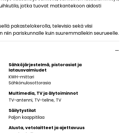
suihkutila, jotka tuovat matkantekoon aidosti
ellä pakastelokerolla, televisio sekä viisi
niin pariskunnalle kuin suuremmallekin seurueelle.
Sähköjärjestelmä, pistorasiat ja
latausvalmiudet
KWH-mittari
Sähkönulosottorasia
Multimedia, TV ja älytoiminnot
TV-antenni, TV-teline, TV
Säilytystilat
Paljon kaappitilaa
Alusta, vetolaitteet ja ajettavuus