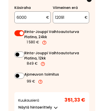
Käsiraha
Viimeinen erä
€
€
Rinta-Jouppi Vaihtoautoturva
Platina, 24kk
1 580 €
Rinta-Jouppi Vaihtoautoturva
Platina, 12kk
849 €
Ajoneuvon toimitus
99 €
351,33 €
Kuukausierä
Näytä
hintaerittely