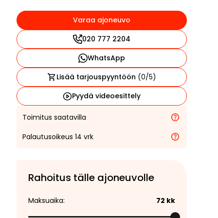
Varaa ajoneuvo
020 777 2204
WhatsApp
Lisää tarjouspyyntöön
(
0
/5)
Pyydä videoesittely
Toimitus saatavilla
Palautusoikeus 14 vrk
Rahoitus tälle ajoneuvolle
Maksuaika:
72
kk