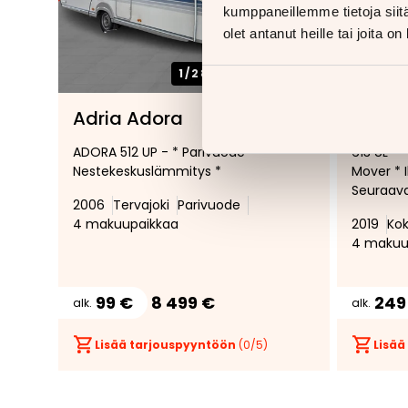
kumppaneillemme tietoja siitä
olet antanut heille tai joita o
1/
28
Adria Adora
Adria
Lisää
Poista
ADORA 512 UP - * Parivuode *
613 UL - *
suosikiksi
suosikeista
Nestekeskuslämmitys *
Mover * I
Seuraava
2006
Tervajoki
Parivuode
4 makuupaikkaa
2019
Kok
4 makuu
99 €
8 499 €
249
alk.
alk.
Lisää tarjouspyyntöön
(
0
/5)
Lisää