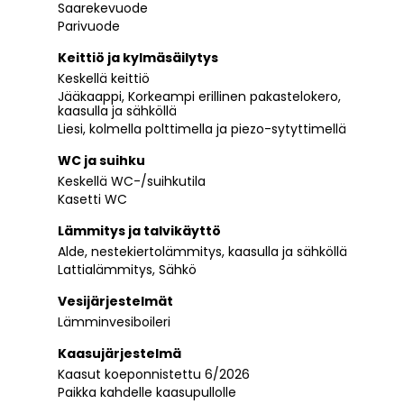
Saarekevuode
Parivuode
Keittiö ja kylmäsäilytys
Keskellä keittiö
Jääkaappi, Korkeampi erillinen pakastelokero,
kaasulla ja sähköllä
Liesi, kolmella polttimella ja piezo-sytyttimellä
WC ja suihku
Keskellä WC-/suihkutila
Kasetti WC
Lämmitys ja talvikäyttö
Alde, nestekiertolämmitys, kaasulla ja sähköllä
Lattialämmitys, Sähkö
Vesijärjestelmät
Lämminvesiboileri
Kaasujärjestelmä
Kaasut koeponnistettu 6/2026
Paikka kahdelle kaasupullolle