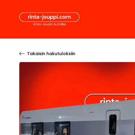
Hyppää
Secon
sisältöön
Pääval
Takaisin hakutuloksiin