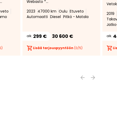
Webasto *
Vetok
Vakionopeudensäädin * Kahdet
Poltt
uveto
2023
47000 km
Oulu
Etuveto
en,
renkaat * Ilmastointi *
2019
lisäl
aamo
Automaatti
Diesel
Pitkä - Matala
Taka
Jatk
299 €
30 600 €
4
alk.
alk.
5)
Lisää tarjouspyyntöön
(
0
/5)
Li