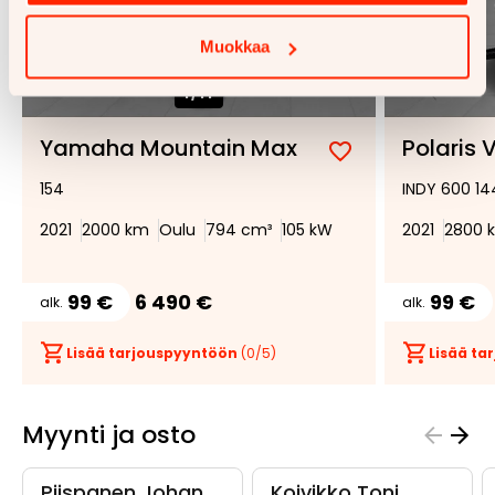
Muokkaa
1/
11
Yamaha Mountain Max
Polaris
Lisää
Poista
154
INDY 600 14
suosikiksi
suosikeista
2021
2000 km
Oulu
794 cm³
105 kW
2021
2800 
99 €
6 490 €
99 €
alk.
alk.
Lisää tarjouspyyntöön
(
0
/5)
Lisää t
Myynti ja osto
Piispanen Johan
Koivikko Toni