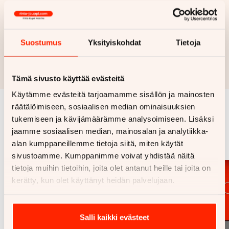
Haluan myös tarjouksen vakuutuksesta
Suostumus
Yksityiskohdat
Tietoja
Hae rahoitustarjous
Rahoituslaskelma on suuntaa antava ja edellyttää hyväksytyn
luottopäätöksen ja kaskovakuutuksen.
Tämä sivusto käyttää evästeitä
Käytämme evästeitä tarjoamamme sisällön ja mainosten
räätälöimiseen, sosiaalisen median ominaisuuksien
tukemiseen ja kävijämäärämme analysoimiseen. Lisäksi
Samankaltaisia ajoneuvoja
jaamme sosiaalisen median, mainosalan ja analytiikka-
Katso kaikki
alan kumppaneillemme tietoja siitä, miten käytät
sivustoamme. Kumppanimme voivat yhdistää näitä
tietoja muihin tietoihin, joita olet antanut heille tai joita on
kerätty, kun olet käyttänyt heidän palvelujaan.
Salli kaikki evästeet