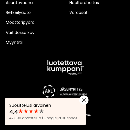
Asuntovaunu
Huoltorahoitus
Retkeilyauto
Varaosat
Moottoripyörä
Vaihdossa käy
Myyntitili
Suosittelusi arvoinen
★
★
★
★
★
4.4
Arvostelut:
42 398 arvostelua
(Google ja Buenno)
4.4