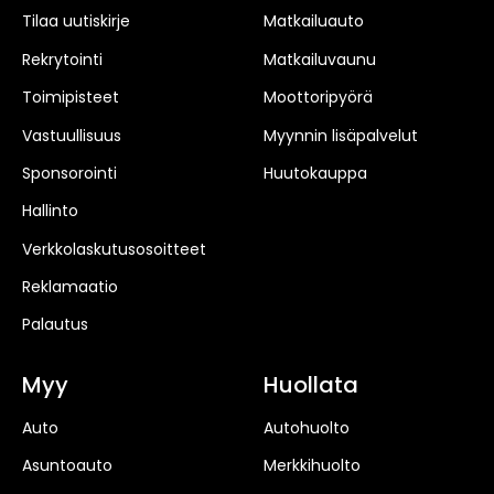
Tilaa uutiskirje
Matkailuauto
Rekrytointi
Matkailuvaunu
Toimipisteet
Moottoripyörä
Vastuullisuus
Myynnin lisäpalvelut
Sponsorointi
Huutokauppa
Hallinto
Verkkolaskutusosoitteet
Reklamaatio
Palautus
Myy
Huollata
Auto
Autohuolto
Asuntoauto
Merkkihuolto