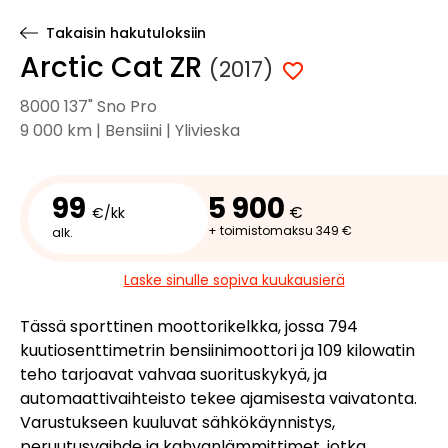
Takaisin hakutuloksiin
Arctic Cat ZR
(2017)
8000 137" Sno Pro
9 000 km | Bensiini | Ylivieska
99
5 900
€
€/kk
+ toimistomaksu 349 €
alk.
Laske sinulle sopiva kuukausierä
Tässä sporttinen moottorikelkka, jossa 794
kuutiosenttimetrin bensiinimoottori ja 109 kilowatin
teho tarjoavat vahvaa suorituskykyä, ja
automaattivaihteisto tekee ajamisesta vaivatonta.
Varustukseen kuuluvat sähkökäynnistys,
peruutusvaihde ja kahvanlämmittimet, jotka