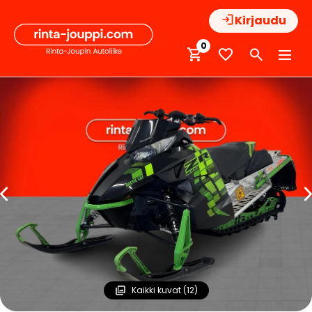
Hyppää
Kirjaudu
sisältöön
0
Kaikki kuvat (12)