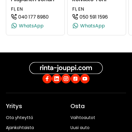
FI, EN
FI, EN
040 177 8980
050 591 1596
(+358401778980, 0401778980, +358 
(+35850591
WhatsApp
WhatsApp
Yritys
Osta
Ota yhteyttä
Vaihtoautot
Ajankohtaista
Uusi auto