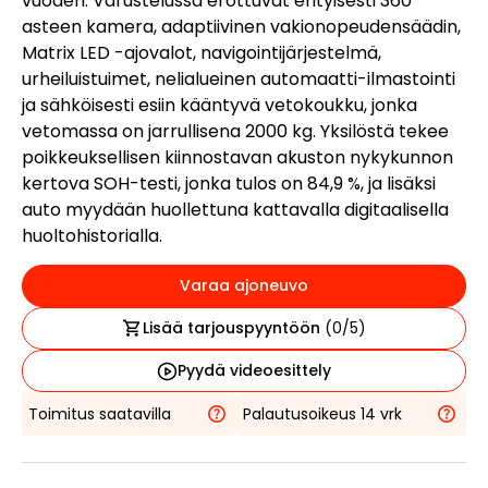
vuoden. Varustelussa erottuvat erityisesti 360
asteen kamera, adaptiivinen vakionopeudensäädin,
Matrix LED -ajovalot, navigointijärjestelmä,
urheiluistuimet, nelialueinen automaatti-ilmastointi
ja sähköisesti esiin kääntyvä vetokoukku, jonka
vetomassa on jarrullisena 2000 kg. Yksilöstä tekee
poikkeuksellisen kiinnostavan akuston nykykunnon
kertova SOH-testi, jonka tulos on 84,9 %, ja lisäksi
auto myydään huollettuna kattavalla digitaalisella
huoltohistorialla.
Varaa ajoneuvo
Lisää tarjouspyyntöön
(
0
/5)
Pyydä videoesittely
Toimitus saatavilla
Palautusoikeus 14 vrk