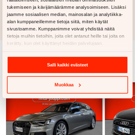
tukemiseen ja kävijämäärämme analysoimiseen. Lisäksi
Hae rahoitustarjous
jaamme sosiaalisen median, mainosalan ja analytiikka-
alan kumppaneillemme tietoja siitä, miten käytät
Rahoituslaskelma on suuntaa antava ja edellyttää hyväksytyn
sivustoamme. Kumppanimme voivat yhdistää näitä
luottopäätöksen ja kaskovakuutuksen.
tietoja muihin tietoihin, joita olet antanut heille tai joita on
kerätty, kun olet käyttänyt heidän palvelujaan.
Samankaltaisia ajoneuvoja
Salli kaikki evästeet
Katso kaikki
Muokkaa