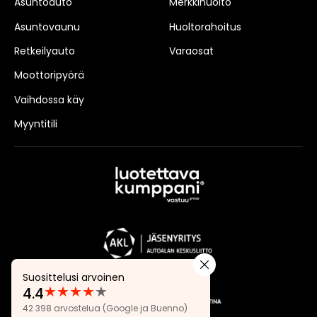
Asuntoauto
Merkkihuolto
Asuntovaunu
Huoltorahoitus
Retkeilyauto
Varaosat
Moottoripyörä
Vaihdossa käy
Myyntitili
Suosittelusi arvoinen
★
★
★
★
★
4.4
Arvostelut:
42 398 arvostelua
(Google ja Buenno)
4.4