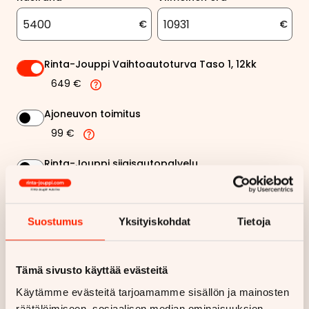
€
€
Rinta-Jouppi Vaihtoautoturva Taso 1, 12kk
649 €
Ajoneuvon toimitus
99 €
Rinta-Jouppi sijaisautopalvelu
99 €
Suostumus
Yksityiskohdat
Tietoja
306,82 €
Kuukausierä
Näytä
hintaerittely
Tämä sivusto käyttää evästeitä
Käytämme evästeitä tarjoamamme sisällön ja mainosten
Haluan myös tarjouksen vakuutuksesta
räätälöimiseen, sosiaalisen median ominaisuuksien