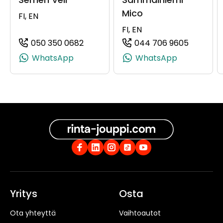
Mico
FI, EN
FI, EN
050 350 0682
044 706 9605
(+358503500682, 0503500682, +358
(+35844
WhatsApp
WhatsApp
Yritys
Osta
Ota yhteyttä
Vaihtoautot