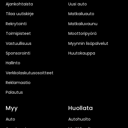
Ajankohtaista
Uusi auto
Tilaa uutiskirje
Matkailuauto
Rekrytointi
Matkailuvaunu
Toimipisteet
Moottoripyörä
Vastuullisuus
Myynnin lisäpalvelut
Sponsorointi
Huutokauppa
Hallinto
Verkkolaskutusosoitteet
Reklamaatio
Palautus
Myy
Huollata
Auto
Autohuolto