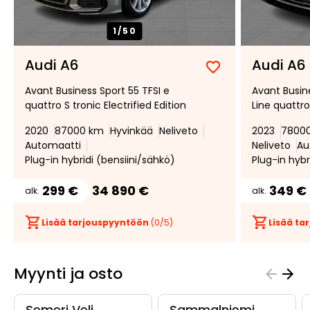
1/
50
Audi A6
Audi A6
Lisää
Poista
Avant Business Sport 55 TFSI e
Avant Busine
suosikiksi
suosikeista
quattro S tronic Electrified Edition
Line quattro
2020
87000 km
Hyvinkää
Neliveto
2023
7800
Automaatti
Neliveto
Au
Plug-in hybridi (bensiini/sähkö)
Plug-in hybr
299 €
34 890 €
349 €
alk.
alk.
Lisää tarjouspyyntöön
(
0
/5)
Lisää t
Myynti ja osto
Semeri Veli
Sammalniemi