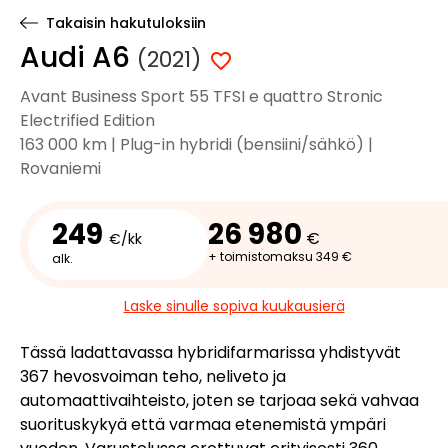
Takaisin hakutuloksiin
Audi A6
(2021)
Avant Business Sport 55 TFSI e quattro Stronic
Electrified Edition
163 000 km | Plug-in hybridi (bensiini/sähkö) |
Rovaniemi
249
26 980
€
€/kk
+ toimistomaksu 349 €
alk.
Laske sinulle sopiva kuukausierä
Tässä ladattavassa hybridifarmarissa yhdistyvät
367 hevosvoiman teho, neliveto ja
automaattivaihteisto, joten se tarjoaa sekä vahvaa
suorituskykyä että varmaa etenemistä ympäri