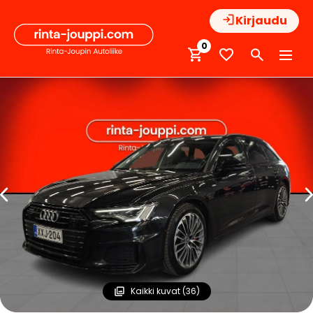
Hyppää
Kirjaudu
sisältöön
0
Kaikki kuvat (36)