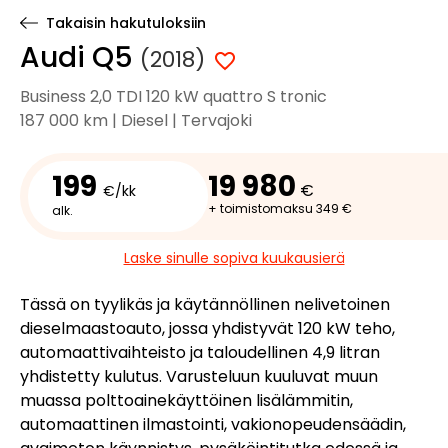
Takaisin hakutuloksiin
Audi Q5
(2018)
Business 2,0 TDI 120 kW quattro S tronic
187 000 km | Diesel | Tervajoki
199
19 980
€
€/kk
+ toimistomaksu 349 €
alk.
Laske sinulle sopiva kuukausierä
Tässä on tyylikäs ja käytännöllinen nelivetoinen
dieselmaastoauto, jossa yhdistyvät 120 kW teho,
automaattivaihteisto ja taloudellinen 4,9 litran
yhdistetty kulutus. Varusteluun kuuluvat muun
muassa polttoainekäyttöinen lisälämmitin,
automaattinen ilmastointi, vakionopeudensäädin,