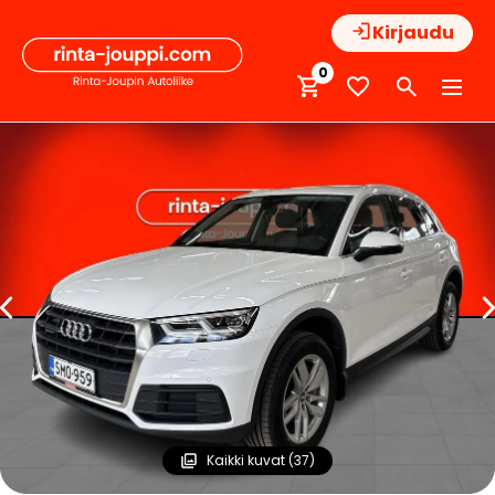
Hyppää
Kirjaudu
sisältöön
0
Kaikki kuvat (37)