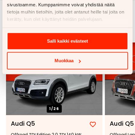
sivustoamme. Kumppanimme voivat yhdistää näitä
tietoja muihin tietoihin, joita olet antanut heille tai joita on
Samankaltaisia ajoneuvoja
kerätty, kun olet käyttänyt heidän palvelujaan.
Katso kaikki
Salli kaikki evästeet
Muokkaa
1/
26
Audi Q5
Audi Q5
Lisää
Poista
Offroad TDI Edition 2,0 TDI 140 kW
Offroad Land