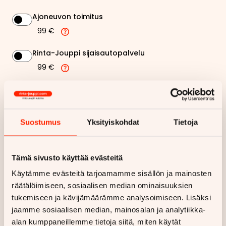
Ajoneuvon toimitus
99 €
Rinta-Jouppi sijaisautopalvelu
99 €
272,52 €
Kuukausierä
Näytä
hintaerittely
Suostumus
Yksityiskohdat
Tietoja
Haluan myös tarjouksen vakuutuksesta
Tämä sivusto käyttää evästeitä
Käytämme evästeitä tarjoamamme sisällön ja mainosten
Hae rahoitustarjous
räätälöimiseen, sosiaalisen median ominaisuuksien
tukemiseen ja kävijämäärämme analysoimiseen. Lisäksi
Rahoituslaskelma on suuntaa antava ja edellyttää hyväksytyn
jaamme sosiaalisen median, mainosalan ja analytiikka-
luottopäätöksen ja kaskovakuutuksen.
alan kumppaneillemme tietoja siitä, miten käytät