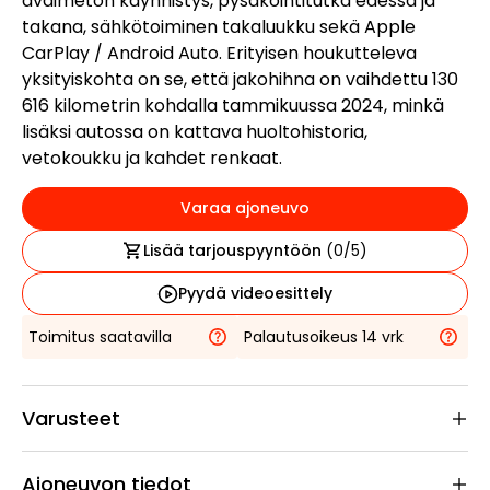
avaimeton käynnistys, pysäköintitutka edessä ja
takana, sähkötoiminen takaluukku sekä Apple
CarPlay / Android Auto. Erityisen houkutteleva
yksityiskohta on se, että jakohihna on vaihdettu 130
616 kilometrin kohdalla tammikuussa 2024, minkä
lisäksi autossa on kattava huoltohistoria,
vetokoukku ja kahdet renkaat.
Varaa ajoneuvo
Lisää tarjouspyyntöön
(
0
/5)
Pyydä videoesittely
Toimitus saatavilla
Palautusoikeus 14 vrk
Varusteet
Ajoneuvon tiedot