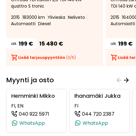
suosikiksi
suosikeista
quattro S tronic
TDI 140 kW q
2015
183000 km
Ylivieska
Neliveto
2015
16400
Automaatti
Diesel
Automaatti
199 €
15 480 €
199 €
alk.
alk.
Lisää tarjouspyyntöön
(
0
/5)
Lisää t
Myynti ja osto
Hemminki Mikko
Ihanamäki Jukka
FI, EN
FI
040 922 5971
044 720 2387
(+358409225971, 0409225971, +358 4
(+358447
WhatsApp
WhatsApp