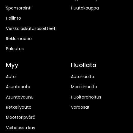
Sponsorointi
Huutokauppa
Hallinto
Verkkolaskutusosoitteet
Reklamaatio
Palautus
Myy
Huollata
Auto
Autohuolto
Asuntoauto
Merkkihuolto
Asuntovaunu
Huoltorahoitus
Retkeilyauto
Varaosat
Moottoripyörä
Vaihdossa käy