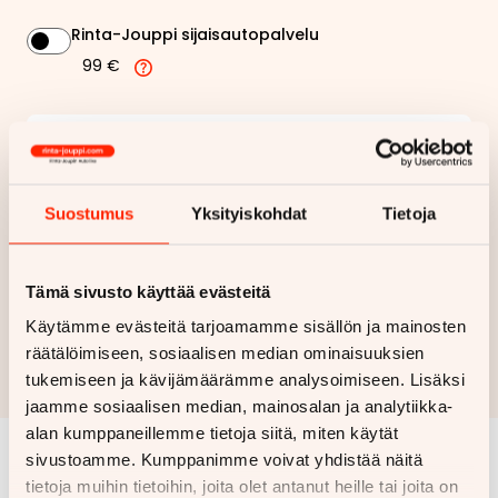
Rinta-Jouppi sijaisautopalvelu
99 €
134,19 €
Kuukausierä
Näytä
hintaerittely
Suostumus
Yksityiskohdat
Tietoja
Haluan myös tarjouksen vakuutuksesta
Tämä sivusto käyttää evästeitä
Hae rahoitustarjous
Käytämme evästeitä tarjoamamme sisällön ja mainosten
räätälöimiseen, sosiaalisen median ominaisuuksien
Rahoituslaskelma on suuntaa antava ja edellyttää hyväksytyn
tukemiseen ja kävijämäärämme analysoimiseen. Lisäksi
luottopäätöksen ja kaskovakuutuksen.
jaamme sosiaalisen median, mainosalan ja analytiikka-
alan kumppaneillemme tietoja siitä, miten käytät
sivustoamme. Kumppanimme voivat yhdistää näitä
Samankaltaisia ajoneuvoja
tietoja muihin tietoihin, joita olet antanut heille tai joita on