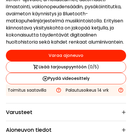
ilmastointi, vakionopeudensäädin, pysäköintitutka,
avaimeton käynnistys ja Bluetooth-
matkapuhelinjärjestelmä musiikintoistolla. Erityisen
kiinnostava yksityiskohta on jakopää ketjulla, ja
kokonaisuutta täydentävät digitaalinen
huoltohistoria sekä kahdet renkaat alumiinivantein.
Varaa ajoneuvo
Lisää tarjouspyyntöön
(
0
/5)
Pyydä videoesittely
Toimitus saatavilla
Palautusoikeus 14 vrk
Varusteet
Ajoneuvon tiedot