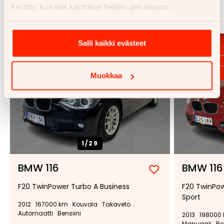
kerätty, kun olet käyttänyt heidän palvelujaan.
Katso kaikki
Salli kaikki evästeet
Muokkaa
1/
29
BMW 116
BMW 116
Lisää
Poista
F20 TwinPower Turbo A Business
F20 TwinPow
suosikiksi
suosikeista
Sport
2012
167000 km
Kouvola
Takaveto
Automaatti
Bensiini
2013
198000
Manuaali
Be