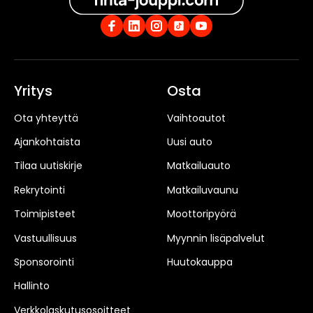
Yritys
Osta
Ota yhteyttä
Vaihtoautot
Ajankohtaista
Uusi auto
Tilaa uutiskirje
Matkailuauto
Rekrytointi
Matkailuvaunu
Toimipisteet
Moottoripyörä
Vastuullisuus
Myynnin lisäpalvelut
Sponsorointi
Huutokauppa
Hallinto
Verkkolaskutusosoitteet