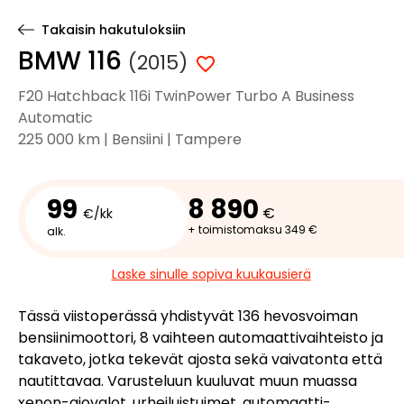
Takaisin hakutuloksiin
BMW 116
(2015)
F20 Hatchback 116i TwinPower Turbo A Business
Automatic
225 000 km | Bensiini | Tampere
99
8 890
€
€/kk
+ toimistomaksu 349 €
alk.
Laske sinulle sopiva kuukausierä
Tässä viistoperässä yhdistyvät 136 hevosvoiman
bensiinimoottori, 8 vaihteen automaattivaihteisto ja
takaveto, jotka tekevät ajosta sekä vaivatonta että
nautittavaa. Varusteluun kuuluvat muun muassa
xenon-ajovalot, urheiluistuimet, automaatti-