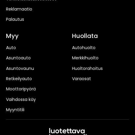
Reklamaatio
Palautus
Myy
Huollata
Auto
Autohuolto
Asuntoauto
Merkkihuolto
Asuntovaunu
Huoltorahoitus
Retkeilyauto
Varaosat
Moottoripyörä
Vaihdossa käy
Myyntitili