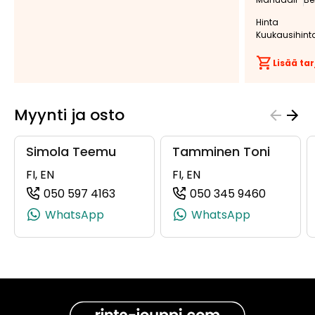
Hinta
Kuukausihint
Lisää t
Tee
tarjous:
Myynti ja osto
huutokaupat.com
Simola Teemu
Tamminen Toni
FI, EN
FI, EN
050 597 4163
050 345 9460
(+358505974163, 0505974163, +358 
(+358503
WhatsApp
WhatsApp