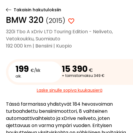
Takaisin hakutuloksiin
BMW 320
(2015)
320i Tbo A xDriv LTD Touring Edition - Neliveto,
Vetokoukku, Suomiauto
192 000 km | Bensiini | Kuopio
199
15 390
€
€/kk
+ toimistomaksu 349 €
alk.
Laske sinulle sopiva kuukausierä
Tässä farmarissa yhdistyvät 184 hevosvoiman
turboahdettu bensiinimoottori, 8 vaihteinen
automaattivaihteisto ja xDrive neliveto, joten
ajettavuus on varma ympäri vuoden. Erityisen
houkutteleva yksityiskohta on sähköinen huoltokirja