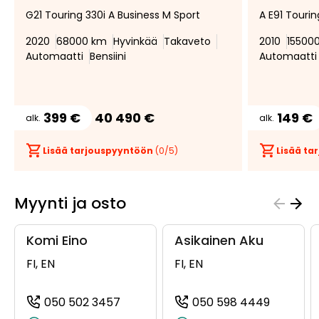
G21 Touring 330i A Business M Sport
A E91 Touri
suosikiksi
suosikeista
2020
68000 km
Hyvinkää
Takaveto
2010
15500
Automaatti
Bensiini
Automaatti
399 €
40 490 €
149 €
alk.
alk.
Lisää tarjouspyyntöön
(
0
/5)
Lisää t
Myynti ja osto
Komi Eino
Asikainen Aku
FI, EN
FI, EN
050 502 3457
050 598 4449
(+358505023457, 0505023457, +35
(+35850