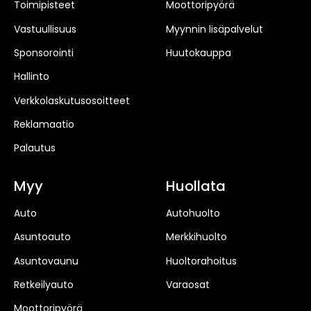
Toimipisteet
Moottoripyörä
Vastuullisuus
Myynnin lisäpalvelut
Sponsorointi
Huutokauppa
Hallinto
Verkkolaskutusosoitteet
Reklamaatio
Palautus
Myy
Huollata
Auto
Autohuolto
Asuntoauto
Merkkihuolto
Asuntovaunu
Huoltorahoitus
Retkeilyauto
Varaosat
Moottoripyörä