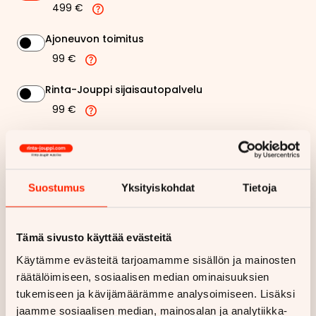
499 €
Ajoneuvon toimitus
99 €
Rinta-Jouppi sijaisautopalvelu
99 €
217,23 €
Kuukausierä
Näytä
hintaerittely
Suostumus
Yksityiskohdat
Tietoja
Haluan myös tarjouksen vakuutuksesta
Tämä sivusto käyttää evästeitä
Käytämme evästeitä tarjoamamme sisällön ja mainosten
Hae rahoitustarjous
räätälöimiseen, sosiaalisen median ominaisuuksien
tukemiseen ja kävijämäärämme analysoimiseen. Lisäksi
Rahoituslaskelma on suuntaa antava ja edellyttää hyväksytyn
luottopäätöksen ja kaskovakuutuksen.
jaamme sosiaalisen median, mainosalan ja analytiikka-