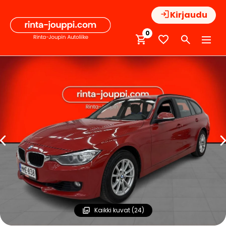
Hyppää
Kirjaudu
sisältöön
0
Kaikki kuvat (24)