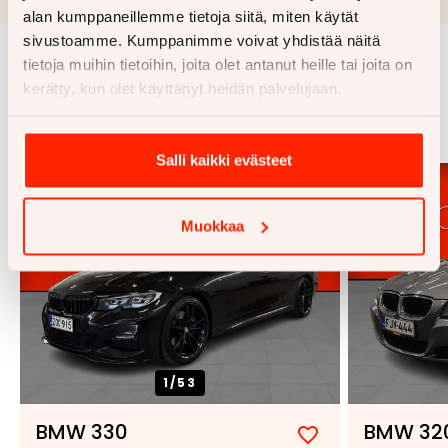
alan kumppaneillemme tietoja siitä, miten käytät
sivustoamme. Kumppanimme voivat yhdistää näitä
tietoja muihin tietoihin, joita olet antanut heille tai joita on
Samankaltaisia ajoneuvoja
kerätty, kun olet käyttänyt heidän palvelujaan.
Katso kaikki
Salli kaikki evästeet
Muokkaa
1/
53
BMW 330
BMW 32
Lisää
Poista