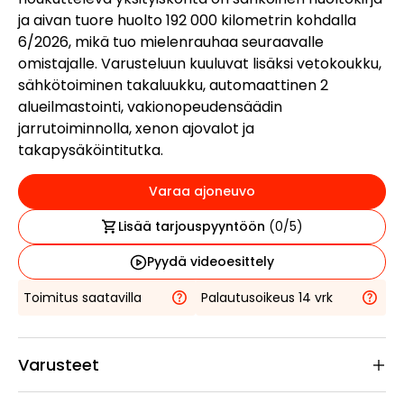
ja aivan tuore huolto 192 000 kilometrin kohdalla
6/2026, mikä tuo mielenrauhaa seuraavalle
omistajalle. Varusteluun kuuluvat lisäksi vetokoukku,
sähkötoiminen takaluukku, automaattinen 2
alueilmastointi, vakionopeudensäädin
jarrutoiminnolla, xenon ajovalot ja
takapysäköintitutka.
Varaa ajoneuvo
Lisää tarjouspyyntöön
(
0
/5)
Pyydä videoesittely
Toimitus saatavilla
Palautusoikeus 14 vrk
Varusteet