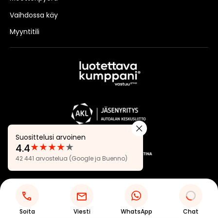
Vaihdossa käy
Myyntitili
Suosittelusi arvoinen
★
★
★
★
★
4.4
Arvostelut:
42 441 arvostelua
(Google ja Buenno)
4.4
Tietosuojaseloste
Evästeasetukset
Soita
Viesti
WhatsApp
Chat