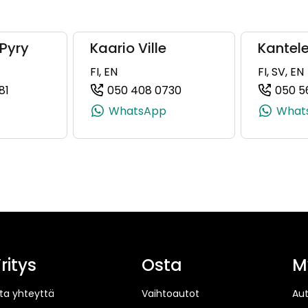
Pyry
Kaario Ville
Kantele
FI, EN
FI, SV, EN
81
050 408 0730
050 5
6, +358 50 475 8086)
(+358504326881, 0504326881, +358 50 432 6881)
(+358504080730, 0504
WhatsApp
What
ritys
Osta
M
ta yhteyttä
Vaihtoautot
Au