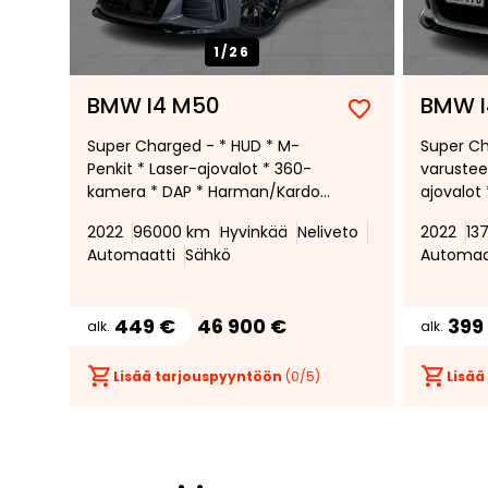
1/
26
BMW I4 M50
BMW I
Lisää
Poista
Super Charged - * HUD * M-
Super Ch
suosikiksi
suosikeista
Penkit * Laser-ajovalot * 360-
varustee
kamera * DAP * Harman/Kardon
ajovalot
* Kattoluukku * Carbon-paketti
HUD * Ha
2022
96000 km
Hyvinkää
Neliveto
2022
13
* Comfort Acces * Dravit Gray
Carbon s
Automaatti
Sähkö
Automaa
individual * 2 x vanteet ja
* Comfor
renkaat * Shadow Line
Repari in
449 €
46 900 €
399
alk.
alk.
Lisää tarjouspyyntöön
(
0
/5)
Lisää