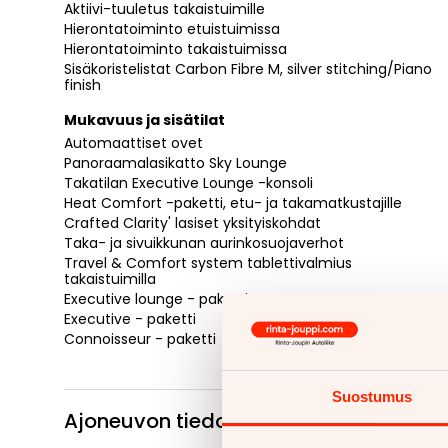
Aktiivi-tuuletus takaistuimille
Hierontatoiminto etuistuimissa
Hierontatoiminto takaistuimissa
Sisäkoristelistat Carbon Fibre M, silver stitching/Piano
finish
Mukavuus ja sisätilat
Automaattiset ovet
Panoraamalasikatto Sky Lounge
Takatilan Executive Lounge -konsoli
Heat Comfort -paketti, etu- ja takamatkustajille
Crafted Clarity' lasiset yksityiskohdat
Taka- ja sivuikkunan aurinkosuojaverhot
Travel & Comfort system tablettivalmius
takaistuimilla
Executive lounge - paketti
Executive - paketti
Connoisseur - paketti
Suostumus
Ajoneuvon tiedot