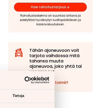
Hae rahoitustarjous
Rahoituslaskelma on suuntaa antava ja
edellyttää hyväksytyn luottopäätöksen ja
kaskovakuutuksen.
Tähän ajoneuvoon voit
tarjota vaihdossa mitä
tahansa muuta
ajoneuvoa, joko yhtä tai
useampaa!
Miten vaihto toimii?
Tietoja