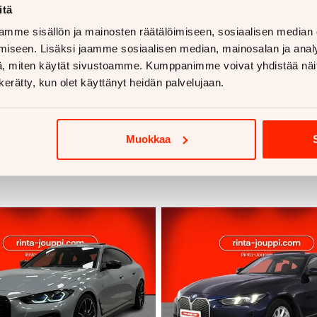
itä
mme sisällön ja mainosten räätälöimiseen, sosiaalisen median
iseen. Lisäksi jaamme sosiaalisen median, mainosalan ja analy
, miten käytät sivustoamme. Kumppanimme voivat yhdistää näitä t
n kerätty, kun olet käyttänyt heidän palvelujaan.
Muokkaa
voja