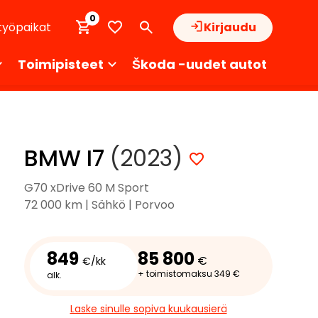
0
työpaikat
Kirjaudu
Toimipisteet
Škoda -uudet autot
BMW I7
(2023)
G70 xDrive 60 M Sport
72 000 km | Sähkö | Porvoo
849
85 800
€
€/kk
+ toimistomaksu 349 €
alk.
Laske sinulle sopiva kuukausierä