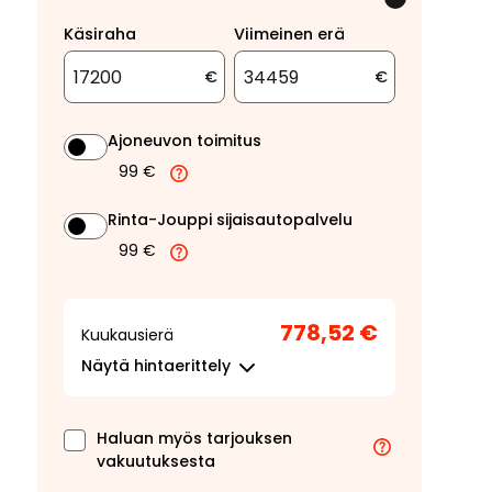
Käsiraha
Viimeinen erä
€
€
Ajoneuvon toimitus
99 €
Rinta-Jouppi sijaisautopalvelu
99 €
778,52 €
Kuukausierä
Näytä
hintaerittely
Haluan myös tarjouksen
vakuutuksesta