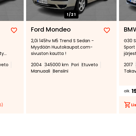
1/
21
Ford Mondeo
BMW
Lisää
Poista
Lisää
Poista
2,0i 145hv M5 Trend S Sedan -
G30 S
suosikiksi
suosikeista
suosikiksi
suosikeist
Myydään Huutokaupat.com-
Sport 
tys
sivuston kautta !
järje
Vetok
veto
2004
345000 km
Pori
Etuveto
2017
ohjau
Manuaali
Bensiini
Taka
vakio
Carpl
Peruu
1
alk.
järje
5)
Li
Tee
tarjous:
huutokaupat.com