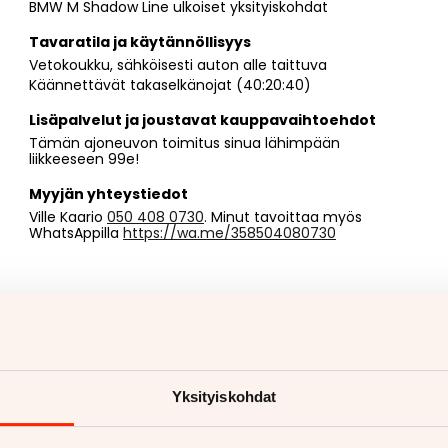
BMW M Shadow Line ulkoiset yksityiskohdat
Tavaratila ja käytännöllisyys
Vetokoukku, sähköisesti auton alle taittuva
Käännettävät takaselkänojat (40:20:40)
Lisäpalvelut ja joustavat kauppavaihtoehdot
Tämän ajoneuvon toimitus sinua lähimpään
liikkeeseen 99e!
Myyjän yhteystiedot
Ville Kaario
050 408 0730
. Minut tavoittaa myös
WhatsAppilla
https://wa.me/358504080730
Yksityiskohdat