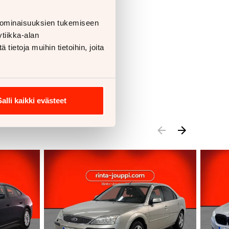
 ominaisuuksien tukemiseen
tiikka-alan
ietoja muihin tietoihin, joita
Salli kaikki evästeet