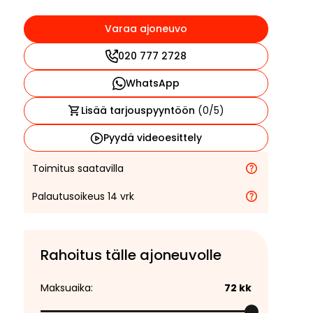
Varaa ajoneuvo
020 777 2728
WhatsApp
Lisää tarjouspyyntöön
(
0
/5)
Pyydä videoesittely
Toimitus saatavilla
Palautusoikeus 14 vrk
Rahoitus tälle ajoneuvolle
Maksuaika:
72
kk