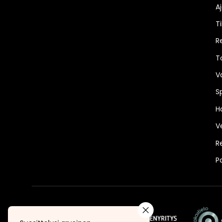
A
Ti
R
T
V
S
Ha
V
R
P