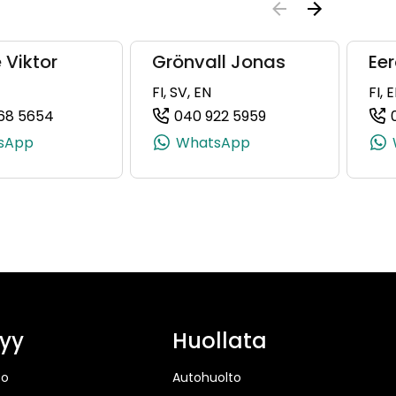
 Viktor
Grönvall Jonas
Ee
FI, SV, EN
FI, 
68 5654
040 922 5959
080730, +358 50 408 0730)
(+358505685654, 0505685654, +358 50 568 565
(+358409225959, 0
sApp
WhatsApp
yy
Huollata
to
Autohuolto