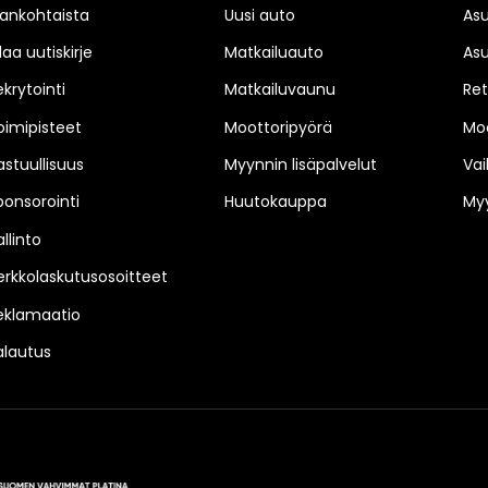
jankohtaista
Uusi auto
As
laa uutiskirje
Matkailuauto
As
ekrytointi
Matkailuvaunu
Ret
oimipisteet
Moottoripyörä
Moo
astuullisuus
Myynnin lisäpalvelut
Vai
ponsorointi
Huutokauppa
Myy
llinto
erkkolaskutusosoitteet
eklamaatio
alautus