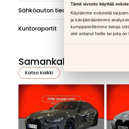
Tämä sivusto käyttää eväste
Sähköauton tiedot
Käytämme evästeitä tarjoama
ja kävijämäärämme analysoim
kumppaneillemme tietoja siitä
Kuntoraportit
olet antanut heille tai joita o
Samankaltaisia ajoneu
Katso kaikki