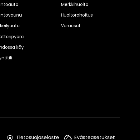
untoauto
Merkkihuolto
untovaunu
Huoltorahoitus
keilyauto
Varaosat
ttoripyörä
hdossa käy
ntitili
Tietosuojaseloste
Evästeasetukset