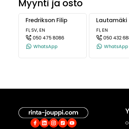
Myynti ja osto
Fredrikson Filip
Lautamäki 
FI, SV, EN
FI, EN
050 475 8086
050 432 68
(+358504758086, 050475808
WhatsApp
WhatsApp
Y
O