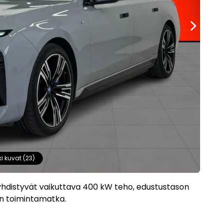
ki kuvat (23)
yhdistyvät vaikuttava 400 kW teho, edustustason
rin toimintamatka.