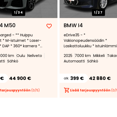
1/
34
1/
27
4 M50
BMW I4
Lisää
Poista
arged - ** Huippu
eDrive35 - *
suosikiksi
suosikeista
t * M-istuimet * Laser-
Vakionopeudensäädin *
 * DAP * 360° kamera *
Lasikattoluukku * Istuinlämmi
rman & Kardon *
edessä *
7000 km
Oulu
Neliveto
2025
7000 km
Mikkeli
Taka
isä & ulko * Kattoluukku
tti
Sähkö
Automaatti
Sähkö
t Acces * Vetokoukku *
lcusive * MPS **
 €
44 900 €
399 €
42 880 €
alk.
 tarjouspyyntöön
(
0
/5)
Lisää tarjouspyyntöön
(
0
/