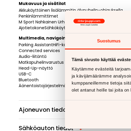
Mukavuus ja sisätilat
Akkukäyttöinen lisälämmitin älypuhelin-ohjauksella
Penkinlämmittimet
M Sport Nahkainen Urheiluohjauspyörä
AjotietokoneSähkökäyttöiset ikkunat
Multimedia, navigointi ja yhteydet
Suostumus
Parking AssistantHiFi-kaiutinjärjestelmä
Connected services
Audio-liitäntä
Tämä sivusto käyttää eväste
Matkapuhelinvarustus
Head-Up-näyttö
Käytämme evästeitä tarjoama
USB-C
ja kävijämäärämme analysoim
Bluetooth
kumppaneillemme tietoja siitä
Äänentoistojärjestelmä
olet antanut heille tai joita o
Ajoneuvon tiedot
Sähköauton tiedot