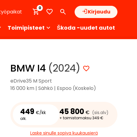
0
työpaikat
Kirjaudu
Toimipisteet
Škoda -uudet autot
BMW I4
(2024)
eDrive35 M Sport
16 000 km | Sähkö | Espoo (Koskelo)
449
45 800
€
€/kk
(sis.alv)
+ toimistomaksu 349 €
alk.
Laske sinulle sopiva kuukausierä