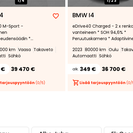
1/
4
1/
23
4
BMW I4
Lisää
Poista
0 M-Sport -
eDrive40 Charged - 2 x renk
suosikiksi
suosikeista
inen
vanteineen * SOH 94,6% *
peudensäädin *
Peruutuskamera * Adaptiivin
 kamera * Vetokoukku
vakionopeudensäädin *
000 km
Vaasa
Takaveto
2023
80000 km
Oulu
Taka
HiFi kaiuttimet *
Lämmitettävä ohjauspyörä *
tti
Sähkö
Automaatti
Sähkö
ttävä ohjauspyörä * M
Hifit *Comfort access *
miikka paketti *
Nahkaverhoilu *
 €
39 470 €
349 €
36 700 €
alk.
 tarjouspyyntöön
(
0
/5)
Lisää tarjouspyyntöön
(
0
/