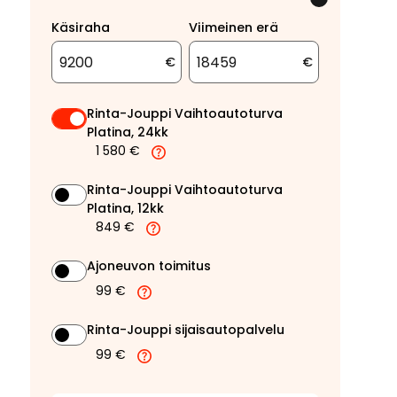
Käsiraha
Viimeinen erä
€
€
Rinta-Jouppi Vaihtoautoturva
Platina, 24kk
1 580 €
Rinta-Jouppi Vaihtoautoturva
Platina, 12kk
849 €
Ajoneuvon toimitus
99 €
Rinta-Jouppi sijaisautopalvelu
99 €