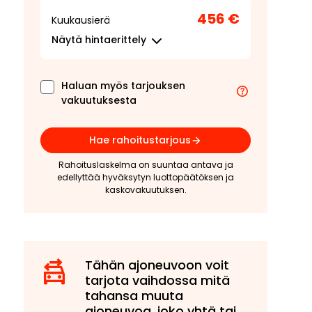
456 €
Kuukausierä
Näytä
hintaerittely
Haluan myös tarjouksen
vakuutuksesta
Hae rahoitustarjous
Rahoituslaskelma on suuntaa antava ja
edellyttää hyväksytyn luottopäätöksen ja
kaskovakuutuksen.
Tähän ajoneuvoon voit
tarjota vaihdossa mitä
tahansa muuta
ajoneuvoa, joko yhtä tai