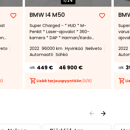
1/
26
BMW I4 M50
BMW
Lisää
Poista
Lisää
Poista
aat
Super Charged - * HUD * M-
Super
suosikiksi
suosikeista
suosikiksi
suosikeist
Penkit * Laser-ajovalot * 360-
varus
en
kamera * DAP * Harman/Kardon
ajova
* Kattoluukku * Carbon-paketti
HUD *
veto
2022
96000 km
Hyvinkää
Neliveto
2022
* Comfort Acces * Dravit Gray
Carbo
Automaatti
Sähkö
Auto
individual * 2 x vanteet ja
* Com
renkaat * Shadow Line
Repar
449 €
46 900 €
3
alk.
alk.
5)
Lisää tarjouspyyntöön
(
0
/5)
Li