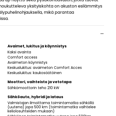
n houkutteleva yksityiskohta on akuston esilämmitys
älypuhelinohjauksella, mikä parantaa
issa.
Avaimet, lukitus ja käynnistys
Kaksi avainta
Comfort access
Avaimeton käynnistys
Keskuslukitus: avaimeton Comfort Acces
Keskuslukitus: kaukosäätöinen
Moottori, vaihteisto ja vetotapa
Sähkömoottorin teho 210 kW
Sähköauto, hybridi ja lataus
Valmistajan ilmoittama toimintamatka sähköllä
(uutena) jopa 500 km (toimintamatka vaihtelee
keliolosuhteiden mukaan)