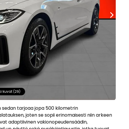
ki kuvat (29)
en sedan tarjoaa jopa 500 kilometrin
atauksen, joten se sopii erinomaisesti niin arkeen
uvat adaptiivinen vakionopeudensäädin,
ad up näyttö sekä pysäköintiavustin, jotka tuovat