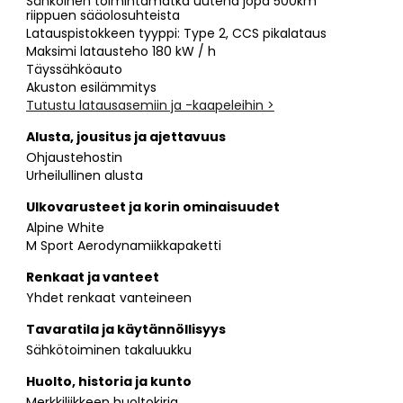
Sähköinen toimintamatka uutena jopa 500km
riippuen sääolosuhteista
Latauspistokkeen tyyppi: Type 2, CCS pikalataus
Maksimi latausteho 180 kW / h
Täyssähköauto
Akuston esilämmitys
Tutustu latausasemiin ja -kaapeleihin >
Alusta, jousitus ja ajettavuus
Ohjaustehostin
Urheilullinen alusta
Ulkovarusteet ja korin ominaisuudet
Alpine White
M Sport Aerodynamiikkapaketti
Renkaat ja vanteet
Yhdet renkaat vanteineen
Tavaratila ja käytännöllisyys
Sähkötoiminen takaluukku
Huolto, historia ja kunto
Merkkiliikkeen huoltokirja