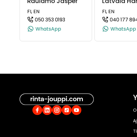
Raulamo Jasper
Latvala Ha
FI, EN
FI, EN
050 353 0193
040 177 89
(+358503530193, 0503530193, 
WhatsApp
WhatsApp
Y
O
A
Ti