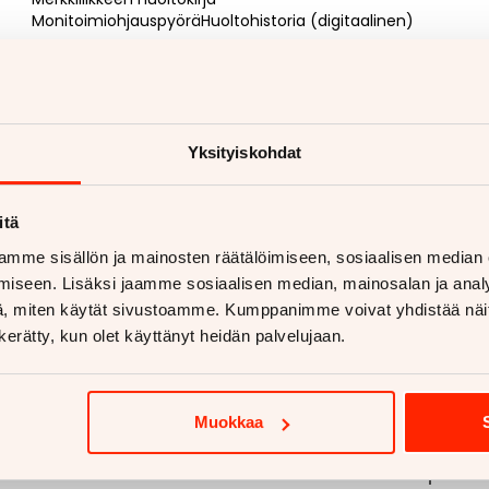
MonitoimiohjauspyöräHuoltohistoria (digitaalinen)
Verotus ja vähennyskelpoisuus
Sis. alv 9306 EUR
Lisäpalvelut ja joustavat kauppavaihtoehdot
Ennakkomyynnissä. Ajoneuvo saapuu varastoomme
Yksityiskohdat
lähiaikoina. Pyydä lisätietoja ja tarjous jo nyt!
Vaihdossa voit tarjota autoa, moottoripyörää,
matkailuajoneuvoa, traktoria tai mitä tahansa
muuta ajoneuvoa (yhtä tai vaikka useampaakin)
itä
mme sisällön ja mainosten räätälöimiseen, sosiaalisen median
Myyjän yhteystiedot
Henry Pajari
050 564 9838
. Minut tavoittaa myös
iseen. Lisäksi jaamme sosiaalisen median, mainosalan ja analy
WhatsAppilla
https://wa.me/358505649838
, miten käytät sivustoamme. Kumppanimme voivat yhdistää näitä t
n kerätty, kun olet käyttänyt heidän palvelujaan.
Muokkaa