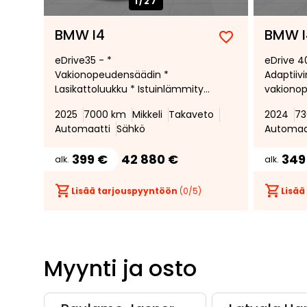
1/
27
BMW I4
BMW I
Lisää
Poista
eDrive35 - *
eDrive 4
suosikiksi
suosikeista
Vakionopeudensäädin *
Adaptiiv
Lasikattoluukku * Istuinlämmitys
vakiono
edessä *
Peruutus
2025
7000 km
Mikkeli
Takaveto
2024
73
1600kg * 
Automaatti
Sähkö
Automaa
Lämmite
Aerodyna
399 €
42 880 €
349
alk.
alk.
Lisää tarjouspyyntöön
(
0
/5)
Lisää
Myynti ja osto