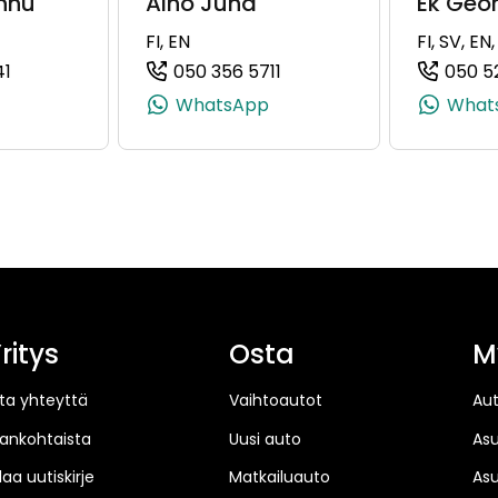
nnu
Alho Juha
Ek Geo
FI, EN
FI, SV, EN
41
050 356 5711
050 5
+358 50 353 0193)
(+358401778941, 0401778941, +358 40 177 8941)
(+358503565711, 05035657
WhatsApp
What
ritys
Osta
M
ta yhteyttä
Vaihtoautot
Au
jankohtaista
Uusi auto
As
laa uutiskirje
Matkailuauto
As