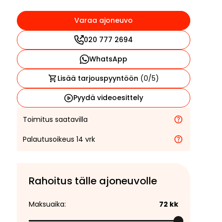
Varaa ajoneuvo
020 777 2694
WhatsApp
Lisää tarjouspyyntöön
(
0
/5)
Pyydä videoesittely
Toimitus saatavilla
Palautusoikeus 14 vrk
Rahoitus tälle ajoneuvolle
Maksuaika:
72
kk