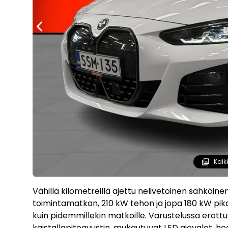
Kaik
Vähillä kilometreillä ajettu nelivetoinen sähköin
toimintamatkan, 210 kW tehon ja jopa 180 kW pikal
kuin pidemmillekin matkoille. Varustelussa erott
kaistallapitoavustin, mukautuvat LED ajovalot, he