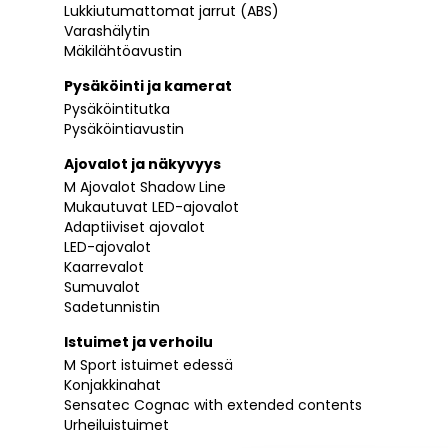
Lukkiutumattomat jarrut (ABS)
Varashälytin
Mäkilähtöavustin
Pysäköinti ja kamerat
Pysäköintitutka
Pysäköintiavustin
Ajovalot ja näkyvyys
M Ajovalot Shadow Line
Mukautuvat LED-ajovalot
Adaptiiviset ajovalot
LED-ajovalot
Kaarrevalot
Sumuvalot
Sadetunnistin
Istuimet ja verhoilu
M Sport istuimet edessä
Konjakkinahat
Sensatec Cognac with extended contents
Urheiluistuimet