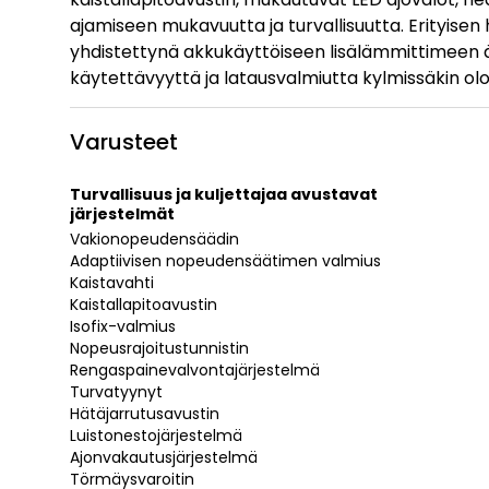
ajamiseen mukavuutta ja turvallisuutta. Erityise
yhdistettynä akkukäyttöiseen lisälämmittimeen 
käytettävyyttä ja latausvalmiutta kylmissäkin olo
Varusteet
Turvallisuus ja kuljettajaa avustavat
järjestelmät
Vakionopeudensäädin
Adaptiivisen nopeudensäätimen valmius
Kaistavahti
Kaistallapitoavustin
Isofix-valmius
Nopeusrajoitustunnistin
Rengaspainevalvontajärjestelmä
Turvatyynyt
Hätäjarrutusavustin
Luistonestojärjestelmä
Ajonvakautusjärjestelmä
Törmäysvaroitin