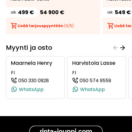
499 €
54 900 €
549 €
alk.
alk.
Lisää tarjouspyyntöön
(
0
/5)
Lisää t
Myynti ja osto
Maarnela Henry
Harvistola Lasse
FI
FI
050 330 0928
050 574 9559
(+358503300928, 0503300928, +358
(+358505
WhatsApp
WhatsApp