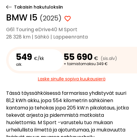
Takaisin hakutuloksiin
BMW I5
(2025)
G61 Touring eDrive40 M Sport
28 328 km | Sähkö | Lappeenranta
549
55 690
€
€/kk
(sis.alv)
+ toimistomaksu 349 €
alk.
Laske sinulle sopiva kuukausierä
Tässä täyssähköisessä farmarissa yhdistyvät suuri
81,2 kWh akku, jopa 554 kilometrin sähköinen
kantama ja tehokas jopa 205 kW:n pikalataus, jotka
tekevät arjesta ja pidemmistä matkoista
huolettomia. M Sport -varustelu tuo mukaan
urheilullista ilmettä ja ajotuntumaa, ja mukavuutta