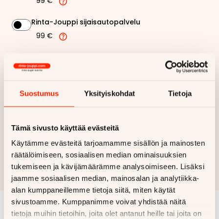
99 €
Rinta-Jouppi sijaisautopalvelu
99 €
515,44 €
Kuukausierä
Näytä
hintaerittely
Suostumus
Yksityiskohdat
Tietoja
Haluan myös tarjouksen vakuutuksesta
Tämä sivusto käyttää evästeitä
Käytämme evästeitä tarjoamamme sisällön ja mainosten
Hae rahoitustarjous
räätälöimiseen, sosiaalisen median ominaisuuksien
Rahoituslaskelma on suuntaa antava ja edellyttää hyväksytyn
tukemiseen ja kävijämäärämme analysoimiseen. Lisäksi
luottopäätöksen ja kaskovakuutuksen.
jaamme sosiaalisen median, mainosalan ja analytiikka-
alan kumppaneillemme tietoja siitä, miten käytät
sivustoamme. Kumppanimme voivat yhdistää näitä
tietoja muihin tietoihin, joita olet antanut heille tai joita on