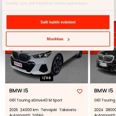
Samankaltaisia ajoneuvoja
kerätty, kun olet käyttänyt heidän palvelujaan.
Katso kaikki
Salli kaikki evästeet
Muokkaa
1/
30
BMW I5
BMW I5
Lisää
Poista
G61 Touring eDrive40 M Sport
G61 Touring
suosikiksi
suosikeista
2025
24000 km
Tervajoki
Takaveto
2024
3800
Automaatti
Sähkö
Automaatti