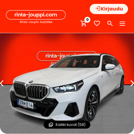
Hyppää
Kirjaudu
sisältöön
0
Kaikki kuvat (58)