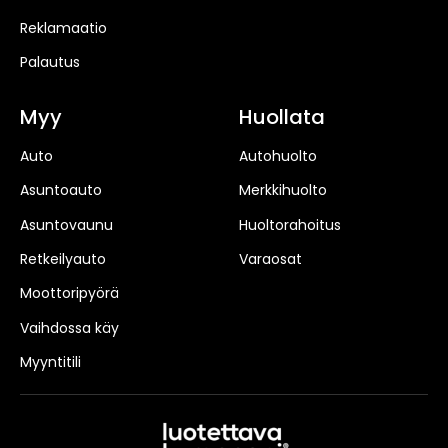
Reklamaatio
Palautus
Myy
Huollata
Auto
Autohuolto
Asuntoauto
Merkkihuolto
Asuntovaunu
Huoltorahoitus
Retkeilyauto
Varaosat
Moottoripyörä
Vaihdossa käy
Myyntitili