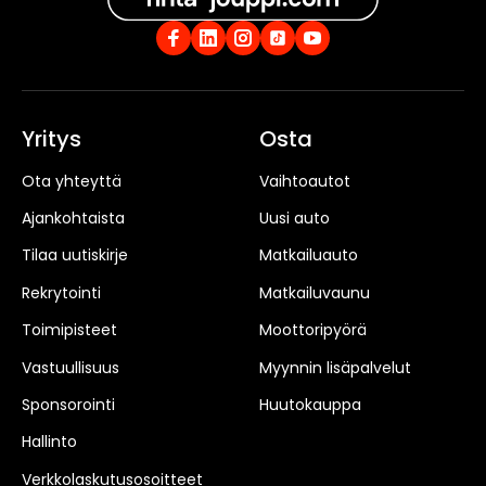
Yritys
Osta
Ota yhteyttä
Vaihtoautot
Ajankohtaista
Uusi auto
Tilaa uutiskirje
Matkailuauto
Rekrytointi
Matkailuvaunu
Toimipisteet
Moottoripyörä
Vastuullisuus
Myynnin lisäpalvelut
Sponsorointi
Huutokauppa
Hallinto
Verkkolaskutusosoitteet