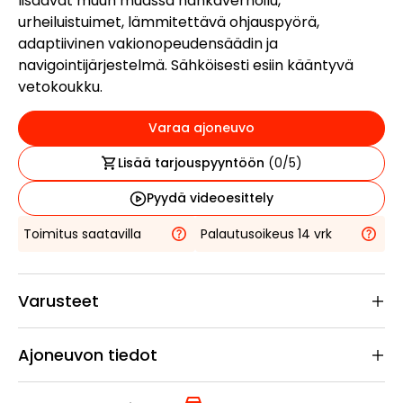
lisäävät muun muassa nahkaverhoilu,
urheiluistuimet, lämmitettävä ohjauspyörä,
adaptiivinen vakionopeudensäädin ja
navigointijärjestelmä. Sähköisesti esiin kääntyvä
vetokoukku.
Varaa ajoneuvo
Lisää tarjouspyyntöön
(
0
/5)
Pyydä videoesittely
Toimitus saatavilla
Palautusoikeus 14 vrk
Varusteet
Ajoneuvon tiedot