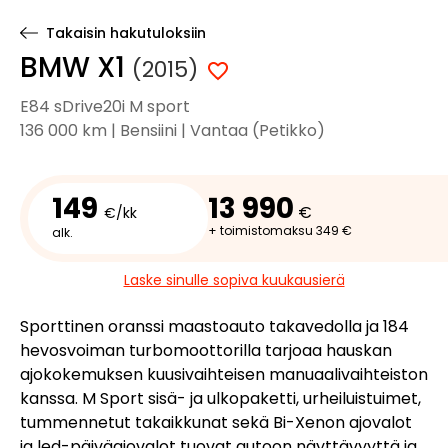
Takaisin hakutuloksiin
BMW X1
(2015)
E84 sDrive20i M sport
136 000 km | Bensiini | Vantaa (Petikko)
149
13 990
€
€/kk
+ toimistomaksu 349 €
alk.
Laske sinulle sopiva kuukausierä
Sporttinen oranssi maastoauto takavedolla ja 184
hevosvoiman turbomoottorilla tarjoaa hauskan
ajokokemuksen kuusivaihteisen manuaalivaihteiston
kanssa. M Sport sisä- ja ulkopaketti, urheiluistuimet,
tummennetut takaikkunat sekä Bi-Xenon ajovalot
ja led-päiväajovalot tuovat autoon näyttävyyttä ja