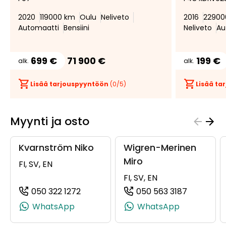
suosikiksi
suosikeista
2020
119000 km
Oulu
Neliveto
2016
22900
Automaatti
Bensiini
Neliveto
Au
699 €
71 900 €
199 €
alk.
alk.
Lisää tarjouspyyntöön
(
0
/5)
Lisää t
Myynti ja osto
Kvarnström Niko
Wigren-Merinen
Miro
FI, SV, EN
FI, SV, EN
050 322 1272
050 563 3187
(+358503221272, 0503221272, +358 50
(+3585056
WhatsApp
WhatsApp