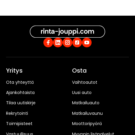
Yritys
Osta
Ota yhteyttä
Vaihtoautot
Ajankohtaista
Uusi auto
Tilaa uutiskirje
Matkailuauto
Rekrytointi
Matkailuvaunu
Toimipisteet
Moottoripyörä
Vastuullisuus
Myynnin lisäpalvelut