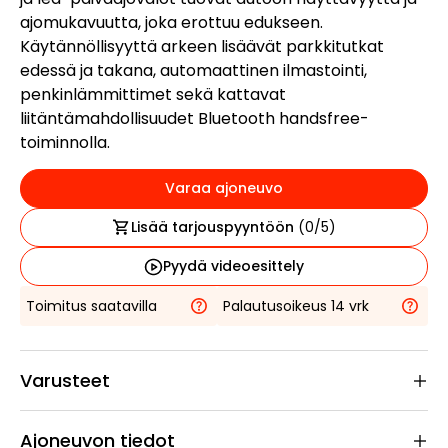
ajomukavuutta, joka erottuu edukseen.
Käytännöllisyyttä arkeen lisäävät parkkitutkat
edessä ja takana, automaattinen ilmastointi,
penkinlämmittimet sekä kattavat
liitäntämahdollisuudet Bluetooth handsfree-
toiminnolla.
Varaa ajoneuvo
Lisää tarjouspyyntöön
(
0
/5)
Pyydä videoesittely
Toimitus saatavilla
Palautusoikeus 14 vrk
Varusteet
Ajoneuvon tiedot