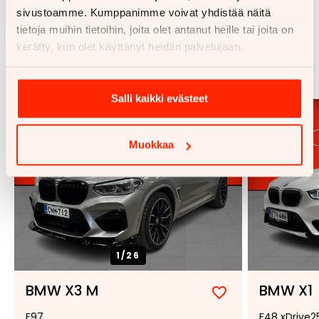
sivustoamme. Kumppanimme voivat yhdistää näitä
tietoja muihin tietoihin, joita olet antanut heille tai joita on
Samankaltaisia ajoneuvoja
kerätty, kun olet käyttänyt heidän palvelujaan.
Katso kaikki
Salli kaikki evästeet
Muokkaa
1/
26
BMW X3 M
BMW X1
Lisää
Poista
F97
F48 xDrive25