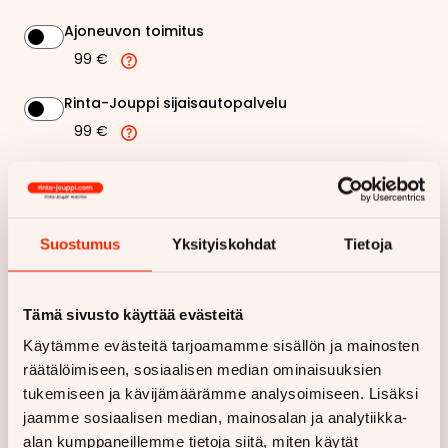
Ajoneuvon toimitus
99 €
Rinta-Jouppi sijaisautopalvelu
99 €
204,40 €
Kuukausierä
Näytä
hintaerittely
Suostumus
Yksityiskohdat
Tietoja
Haluan myös tarjouksen vakuutuksesta
Tämä sivusto käyttää evästeitä
Käytämme evästeitä tarjoamamme sisällön ja mainosten
Hae rahoitustarjous
räätälöimiseen, sosiaalisen median ominaisuuksien
tukemiseen ja kävijämäärämme analysoimiseen. Lisäksi
Rahoituslaskelma on suuntaa antava ja edellyttää hyväksytyn
luottopäätöksen ja kaskovakuutuksen.
jaamme sosiaalisen median, mainosalan ja analytiikka-
alan kumppaneillemme tietoja siitä, miten käytät