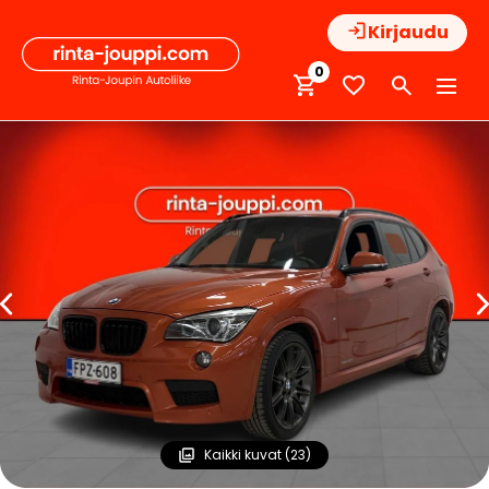
Hyppää
Kirjaudu
sisältöön
0
Kaikki kuvat (23)