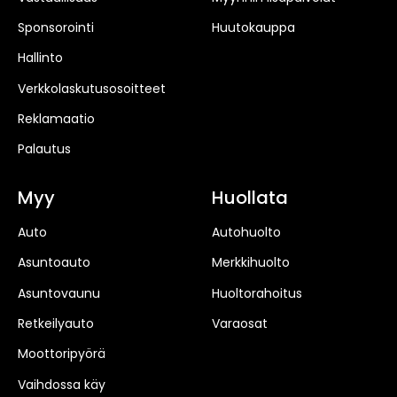
Sponsorointi
Huutokauppa
Hallinto
Verkkolaskutusosoitteet
Reklamaatio
Palautus
Myy
Huollata
Auto
Autohuolto
Asuntoauto
Merkkihuolto
Asuntovaunu
Huoltorahoitus
Retkeilyauto
Varaosat
Moottoripyörä
Vaihdossa käy