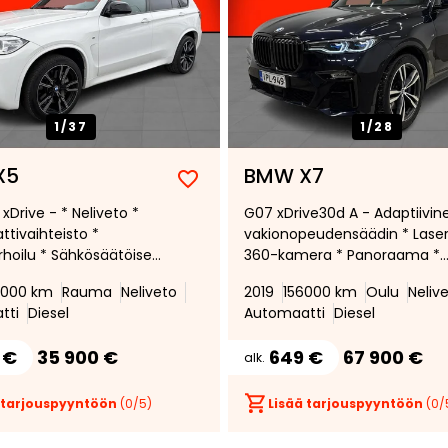
1/
37
1/
28
X5
BMW X7
Lisää
Poista
xDrive - * Neliveto *
G07 xDrive30d A - Adaptiivin
suosikiksi
suosikeista
tivaihteisto *
vakionopeudensäädin * Laser
hoilu * Sähkösäätöiset
360-kamera * Panoraama *
met * Xenon-ajovalot *
HUD * Comf.access *
5000 km
Rauma
Neliveto
2019
156000 km
Oulu
Neliv
utka * HiFi *
Vetokoukku *
tti
Diesel
Automaatti
Diesel
ku *
Moottorinlämmitin
 €
35 900 €
649 €
67 900 €
alk.
 tarjouspyyntöön
(
0
/5)
Lisää tarjouspyyntöön
(
0
/