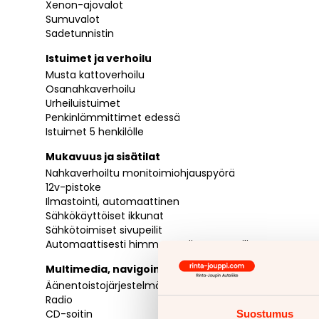
Xenon-ajovalot
Sumuvalot
Sadetunnistin
Istuimet ja verhoilu
Musta kattoverhoilu
Osanahkaverhoilu
Urheiluistuimet
Penkinlämmittimet edessä
Istuimet 5 henkilölle
Mukavuus ja sisätilat
Nahkaverhoiltu monitoimiohjauspyörä
12v-pistoke
Ilmastointi, automaattinen
Sähkökäyttöiset ikkunat
Sähkötoimiset sivupeilit
Automaattisesti himmentyvä taustapeili
Multimedia, navigointi ja yhteydet
Äänentoistojärjestelmä
Radio
CD-soitin
Suostumus