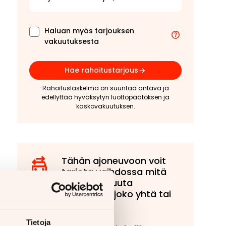
Haluan myös tarjouksen
vakuutuksesta
Hae rahoitustarjous
Rahoituslaskelma on suuntaa antava ja
edellyttää hyväksytyn luottopäätöksen ja
kaskovakuutuksen.
Tähän ajoneuvoon voit
tarjota vaihdossa mitä
tahansa muuta
ajoneuvoa, joko yhtä tai
useampaa!
Tietoja