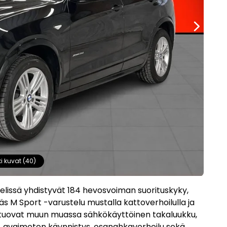
ki kuvat (40)
elissä yhdistyvät 184 hevosvoiman suorituskyky,
ikäs M Sport -varustelu mustalla kattoverhoilulla ja
tä tuovat muun muassa sähkökäyttöinen takaluukku,
, avaimeton käynnistys, osanahkaverhoilu sekä