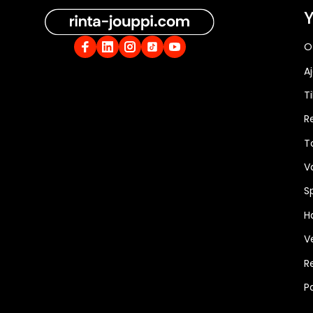
Y
O
A
Ti
R
T
V
S
Ha
V
R
P