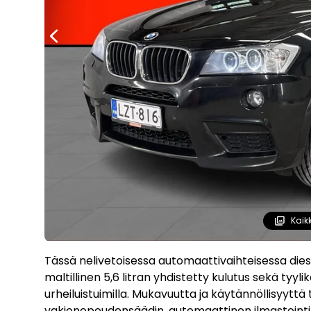
Kaik
Tässä nelivetoisessa automaattivaihteisessa dies
maltillinen 5,6 litran yhdistetty kulutus sekä tyyl
urheiluistuimilla. Mukavuutta ja käytännöllisyyt
vakionopeudensäädin, automaattinen ilmastointi