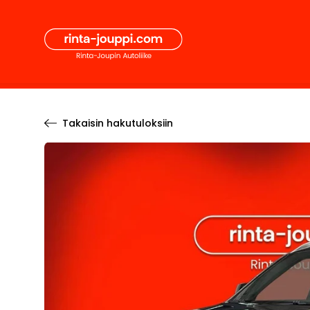
Hyppää
Secon
sisältöön
Pääval
Takaisin hakutuloksiin