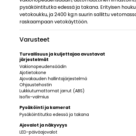
pysäköintitutka edessä ja takana. Erityisen houku
vetokoukku, ja 2400 kg:n suurin sallittu vetomas
raskaampaan vetokäyttöön.
Varusteet
Turvallisuus ja kuljettajaa avustavat
järjestelmät
Vakionopeudensäädin
Ajotietokone
Ajovakauden hallintajärjestelmä
Ohjaustehostin
Lukkiutumattomat jarrut (ABS)
Isofix-valmius
Pysäköinti ja kamerat
Pysäköintitutka edessä ja takana
Ajovalot ja näkyvyys
LED-päiväajovalot