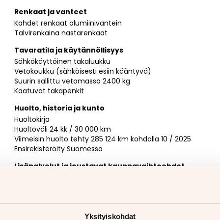
Renkaat ja vanteet
Kahdet renkaat alumiinivantein
Talvirenkaina nastarenkaat
Tavaratila ja käytännöllisyys
Sähkökäyttöinen takaluukku
Vetokoukku (sähköisesti esiin kääntyvä)
Suurin sallittu vetomassa 2400 kg
Kaatuvat takapenkit
Huolto, historia ja kunto
Huoltokirja
Huoltoväli 24 kk / 30 000 km
Viimeisin huolto tehty 285 124 km kohdalla 10 / 2025
Ensirekisteröity Suomessa
Lisäpalvelut ja joustavat kauppavaihtoehdot
Vaihdossa voit tarjota autoa, moottoripyörää,
matkailuajoneuvoa tai mitä tahansa muuta
ajoneuvoa (yhtä tai vaikka useampaakin)
Myyjän yhteystiedot
Yksityiskohdat