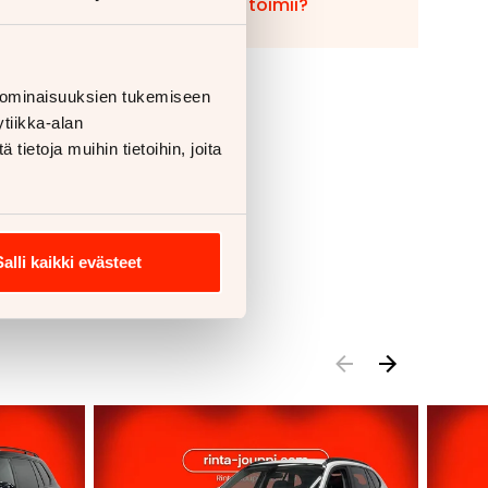
Miten vaihto toimii?
 ominaisuuksien tukemiseen
tiikka-alan
ietoja muihin tietoihin, joita
Salli kaikki evästeet