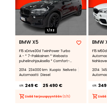
1/
32
BMW X5
BMW 
Lisää
Poista
F15 xDrive30d TwinPower Turbo
F15 M50d 
suosikiksi
suosikeista
A - * 7-Paikkainen * Webasto
Automaat
puhelinohjauksella * Comfort-
Nahkaver
istuimet * Adaptiiviset LED-
etuistui
2014
234000 km
Kuopio
Neliveto
2014
14
ajovalot *
Peruutust
Automaatti
Diesel
Automaa
Vetokouk
249 €
25 490 €
349
alk.
alk.
Lisää tarjouspyyntöön
(
0
/5)
Lisää