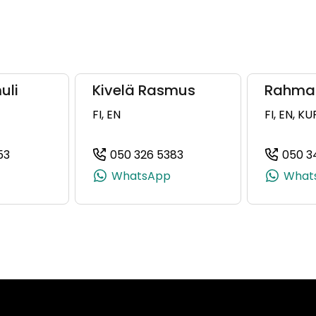
uli
Kivelä Rasmus
Rahman
FI, EN
FI, EN, KU
53
050 326 5383
050 3
358 50 591 3491)
(+358504701853, 0504701853, +358 50 470 1853)
(+358503265383, 050326
WhatsApp
What