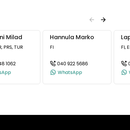
i Milad
Hannula Marko
La
R, PRS, TUR
FI
FI, 
48 1062
040 922 5686
5383, +358 50 326 5383)
(+358503481062, 0503481062, +358 50 348 1062)
(+358409225686, 
sApp
WhatsApp