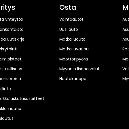
ritys
Osta
M
ta yhteyttä
Vaihtoautot
Au
jankohtaista
Uusi auto
As
laa uutiskirje
Matkailuauto
As
ekrytointi
Matkailuvaunu
Ret
oimipisteet
Moottoripyörä
Moo
astuullisuus
Myynnin lisäpalvelut
Vai
ponsorointi
Huutokauppa
Myy
llinto
erkkolaskutusosoitteet
eklamaatio
alautus