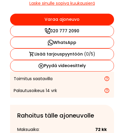
Laske sinulle sopiva kuukausierä
Varaa ajoneuvo
020 777 2090
WhatsApp
Lisää tarjouspyyntöön
(
0
/5)
Pyydä videoesittely
Toimitus saatavilla
Palautusoikeus 14 vrk
Rahoitus tälle ajoneuvolle
Maksuaika:
72
kk