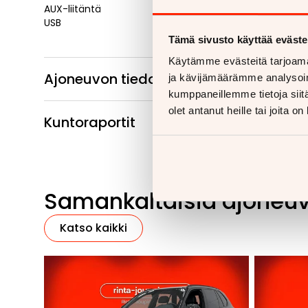
AUX-liitäntä
USB
Tämä sivusto käyttää eväste
Käytämme evästeitä tarjoama
Ajoneuvon tiedot
ja kävijämäärämme analysoim
kumppaneillemme tietoja siitä
olet antanut heille tai joita o
Kuntoraportit
Samankaltaisia ajoneu
Katso kaikki