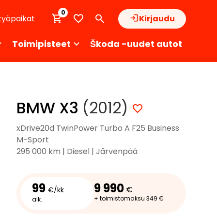
0
työpaikat
Kirjaudu
Toimipisteet
Škoda -uudet autot
BMW X3
(2012)
xDrive20d TwinPower Turbo A F25 Business
M-Sport
295 000 km | Diesel | Järvenpää
99
9 990
€
€/kk
+ toimistomaksu 349 €
alk.