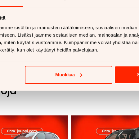
Samuli Autere
050 470 1853
. Minut tavoittaa myös
WhatsAppilla
https://wa.me/358504701853
itä
mme sisällön ja mainosten räätälöimiseen, sosiaalisen median
iseen. Lisäksi jaamme sosiaalisen median, mainosalan ja analy
, miten käytät sivustoamme. Kumppanimme voivat yhdistää näitä t
n kerätty, kun olet käyttänyt heidän palvelujaan.
Muokkaa
voja