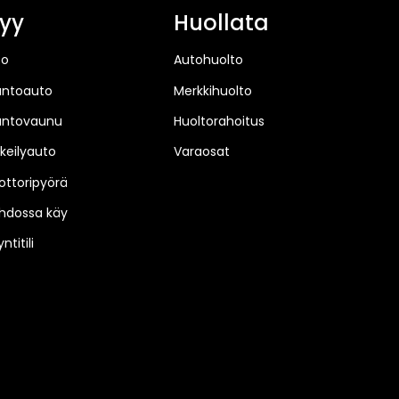
yy
Huollata
to
Autohuolto
untoauto
Merkkihuolto
untovaunu
Huoltorahoitus
keilyauto
Varaosat
ttoripyörä
hdossa käy
ntitili