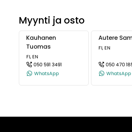
Myynti ja osto
Kauhanen
Autere Sam
Tuomas
FI, EN
FI, EN
050 591 3491
050 470 18
(+358505913491, 0505913491, +
WhatsApp
WhatsApp