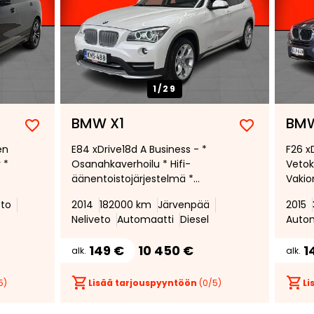
1/
29
BMW X1
BM
Lisää
Poista
Lisää
Poista
en
E84 xDrive18d A Business - *
F26 x
suosikiksi
suosikeista
suosikiksi
suosikeist
 *
Osanahkaverhoilu * Hifi-
Vetok
äänentoistojärjestelmä *
Vakio
Lämmitettävä ohjauspyörä *
Mukau
eto
2014
182000 km
Järvenpää
2015
Pysäköintitutkat taakse * Bi-
Pysäk
Neliveto
Automaatti
Diesel
Auto
Xenon ajovalot * Metalliväri *
ohjau
Kahdet renkaat *
149 €
10 450 €
1
alk.
alk.
5)
Lisää tarjouspyyntöön
(
0
/5)
Li