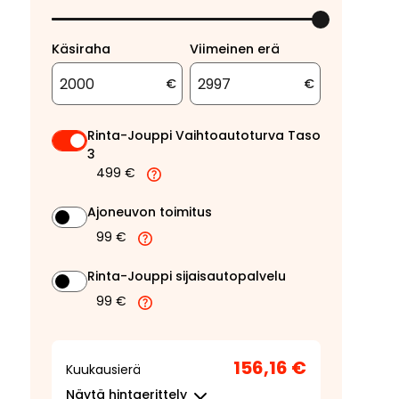
Käsiraha
Viimeinen erä
€
€
Rinta-Jouppi Vaihtoautoturva Taso
3
499 €
Ajoneuvon toimitus
99 €
Rinta-Jouppi sijaisautopalvelu
99 €
156,16 €
Kuukausierä
Näytä
hintaerittely