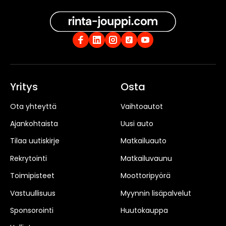
Yritys
Osta
Ota yhteyttä
Vaihtoautot
Ajankohtaista
Uusi auto
Tilaa uutiskirje
Matkailuauto
Rekrytointi
Matkailuvaunu
Toimipisteet
Moottoripyörä
Vastuullisuus
Myynnin lisäpalvelut
Sponsorointi
Huutokauppa