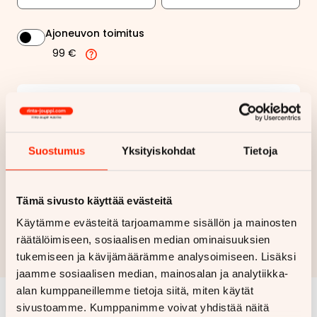
Ajoneuvon toimitus
99 €
245,35 €
Kuukausierä
Näytä
hintaerittely
Suostumus
Yksityiskohdat
Tietoja
Haluan myös tarjouksen vakuutuksesta
Tämä sivusto käyttää evästeitä
Hae rahoitustarjous
Käytämme evästeitä tarjoamamme sisällön ja mainosten
räätälöimiseen, sosiaalisen median ominaisuuksien
Rahoituslaskelma on suuntaa antava ja edellyttää hyväksytyn
luottopäätöksen ja kaskovakuutuksen.
tukemiseen ja kävijämäärämme analysoimiseen. Lisäksi
jaamme sosiaalisen median, mainosalan ja analytiikka-
alan kumppaneillemme tietoja siitä, miten käytät
sivustoamme. Kumppanimme voivat yhdistää näitä