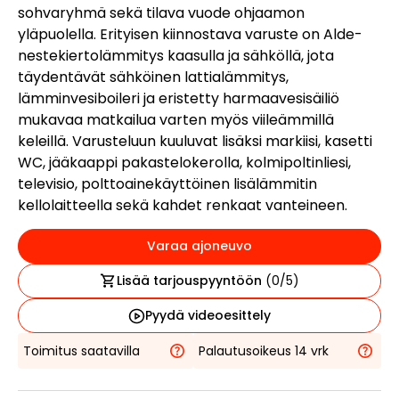
sohvaryhmä sekä tilava vuode ohjaamon
yläpuolella. Erityisen kiinnostava varuste on Alde-
nestekiertolämmitys kaasulla ja sähköllä, jota
täydentävät sähköinen lattialämmitys,
lämminvesiboileri ja eristetty harmaavesisäiliö
mukavaa matkailua varten myös viileämmillä
keleillä. Varusteluun kuuluvat lisäksi markiisi, kasetti
WC, jääkaappi pakastelokerolla, kolmipoltinliesi,
televisio, polttoainekäyttöinen lisälämmitin
kellolaitteella sekä kahdet renkaat vanteineen.
Varaa ajoneuvo
Lisää tarjouspyyntöön
(
0
/5)
Pyydä videoesittely
Toimitus saatavilla
Palautusoikeus 14 vrk