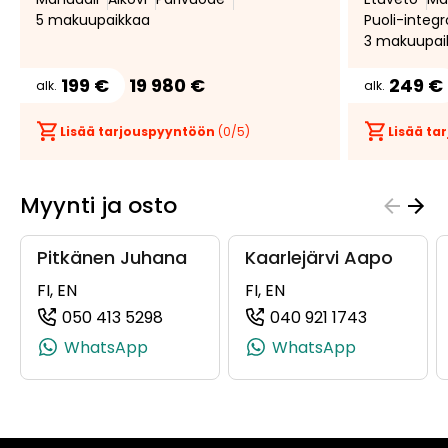
5 makuupaikkaa
Puoli-integ
3 makuupai
199 €
19 980 €
249 €
alk.
alk.
Lisää tarjouspyyntöön
(
0
/5)
Lisää t
Myynti ja osto
Pitkänen Juhana
Kaarlejärvi Aapo
FI, EN
FI, EN
050 413 5298
040 921 1743
(+358504135298, 0504135298, +358 5
(+35840921
WhatsApp
WhatsApp