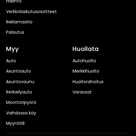
Hallinto
Verkkolaskutusosoitteet
Reklamaatio
Palautus
Myy
Huollata
Auto
Autohuolto
Asuntoauto
Merkkihuolto
Asuntovaunu
Huoltorahoitus
Retkeilyauto
Varaosat
Moottoripyörä
Vaihdossa käy
Myyntitili