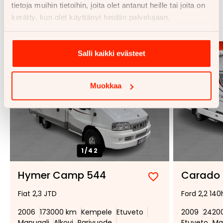
Samankaltaisia ajoneuvoja
tietoja muihin tietoihin, joita olet antanut heille tai joita on
kerätty, kun olet käyttänyt heidän palvelujaan.
Katso kaikki
Salli kaikki evästeet
Muokkaa
1/
42
Hymer Camp 544
Carado 
Lisää
Poista
Fiat 2,3 JTD
Ford 2,2 140
suosikiksi
suosikeista
2006
173000 km
Kempele
Etuveto
2009
2420
Manuaali
Alkovi
Parivuode
Etuveto
Ma