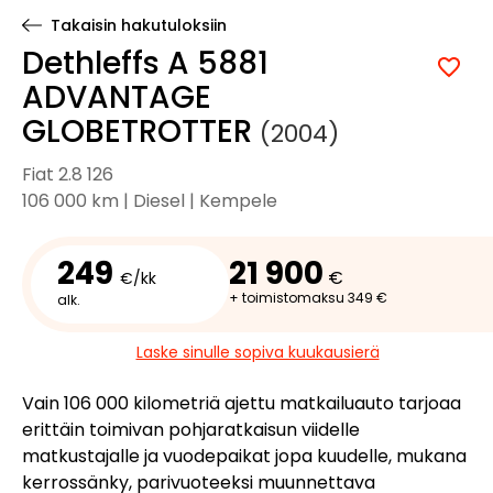
Takaisin hakutuloksiin
Dethleffs A 5881
ADVANTAGE
GLOBETROTTER
(2004)
Fiat 2.8 126
106 000 km | Diesel | Kempele
249
21 900
€
€/kk
+ toimistomaksu 349 €
alk.
Laske sinulle sopiva kuukausierä
Vain 106 000 kilometriä ajettu matkailuauto tarjoaa
erittäin toimivan pohjaratkaisun viidelle
matkustajalle ja vuodepaikat jopa kuudelle, mukana
kerrossänky, parivuoteeksi muunnettava