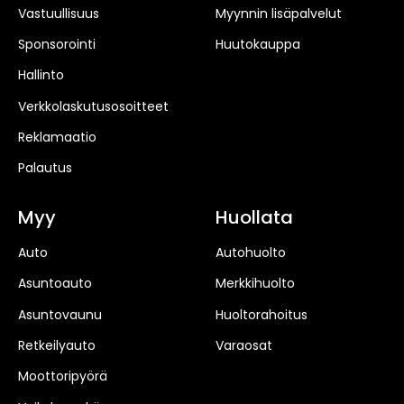
Vastuullisuus
Myynnin lisäpalvelut
Sponsorointi
Huutokauppa
Hallinto
Verkkolaskutusosoitteet
Reklamaatio
Palautus
Myy
Huollata
Auto
Autohuolto
Asuntoauto
Merkkihuolto
Asuntovaunu
Huoltorahoitus
Retkeilyauto
Varaosat
Moottoripyörä