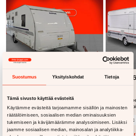
1/
19
Adria Alpina
Cabby 
Suostumus
Yksityiskohdat
Tietoja
Lisää
Poista
613 PC
620
suosikiksi
suosikeista
Tämä sivusto käyttää evästeitä
2011
Turku
Parivuode
4 makuupaikkaa
2013
Kempe
4 makuupai
Käytämme evästeitä tarjoamamme sisällön ja mainosten
räätälöimiseen, sosiaalisen median ominaisuuksien
249 €
21 470 €
249 €
alk.
alk.
tukemiseen ja kävijämäärämme analysoimiseen. Lisäksi
jaamme sosiaalisen median, mainosalan ja analytiikka-
Lisää tarjouspyyntöön
(
0
/5)
Lisää t