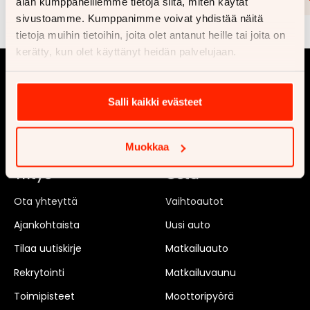
alan kumppaneillemme tietoja siitä, miten käytät
sivustoamme. Kumppanimme voivat yhdistää näitä
tietoja muihin tietoihin, joita olet antanut heille tai joita on
kerätty, kun olet käyttänyt heidän palvelujaan.
Salli kaikki evästeet
Muokkaa
Yritys
Osta
Ota yhteyttä
Vaihtoautot
Ajankohtaista
Uusi auto
Tilaa uutiskirje
Matkailuauto
Rekrytointi
Matkailuvaunu
Toimipisteet
Moottoripyörä