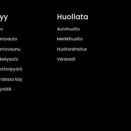
yy
Huollata
to
Autohuolto
untoauto
Merkkihuolto
untovaunu
Huoltorahoitus
keilyauto
Varaosat
ttoripyörä
hdossa käy
ntitili