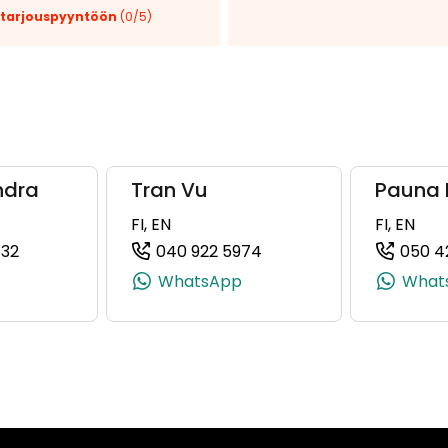
 tarjouspyyntöön
(
0
/5)
Tee
tarjous:
huutokaupat.com
ndra
Tran Vu
Pauna 
FI, EN
FI, EN
432
040 922 5974
050 4
, +358 50 359 4389)
(+358504767432, 0504767432, +358 50 476 7432)
(+358409225974, 04092
WhatsApp
What