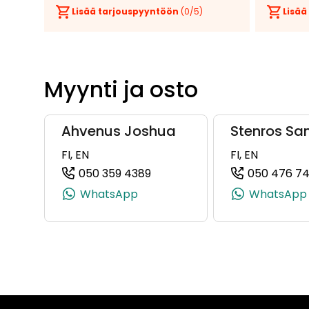
Lisää tarjouspyyntöön
(
0
/5)
Lisää
Myynti ja osto
Ahvenus Joshua
Stenros Sa
FI, EN
FI, EN
050 359 4389
050 476 7
(+358503594389, 0503594389
WhatsApp
WhatsApp