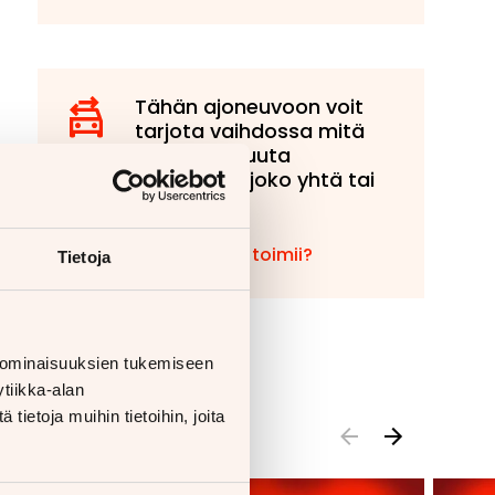
Tähän ajoneuvoon voit
tarjota vaihdossa mitä
tahansa muuta
ajoneuvoa, joko yhtä tai
useampaa!
Miten vaihto toimii?
Tietoja
 ominaisuuksien tukemiseen
tiikka-alan
ietoja muihin tietoihin, joita