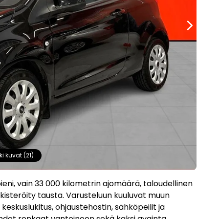
ki kuvat (21)
ieni, vain 33 000 kilometrin ajomäärä, taloudellinen
ekisteröity tausta. Varusteluun kuuluvat muun
eskuslukitus, ohjaustehostin, sähköpeilit ja
det renkaat vanteineen sekä kaksi avainta.