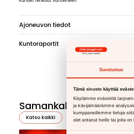
Kahdet renkaat vanteineen
Ajoneuvon tiedot
Kuntoraportit
Suostumus
Tämä sivusto käyttää eväste
Käytämme evästeitä tarjoama
Samankaltaisia ajoneu
ja kävijämäärämme analysoim
kumppaneillemme tietoja siitä
Katso kaikki
olet antanut heille tai joita o