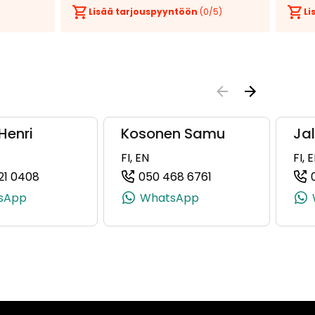
Lisää tarjouspyyntöön
(
0
/5)
Li
Henri
Kosonen Samu
Ja
FI, EN
FI, 
21 0408
050 468 6761
25974, +358 40 922 5974)
(+358504210408, 0504210408, +358 50 421 0408)
(+358504686761, 0
sApp
WhatsApp