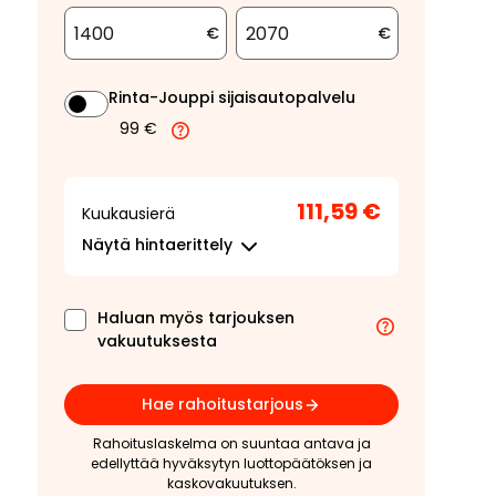
€
€
Rinta-Jouppi sijaisautopalvelu
99 €
111,59 €
Kuukausierä
Näytä
hintaerittely
Haluan myös tarjouksen
vakuutuksesta
Hae rahoitustarjous
Rahoituslaskelma on suuntaa antava ja
edellyttää hyväksytyn luottopäätöksen ja
kaskovakuutuksen.