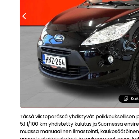
Kaik
Tässä viistoperässä yhdistyvät poikkeuksellisen p
5,1 l/100 km yhdistetty kulutus ja Suomessa ensir
muassa manuaalinen ilmastointi, kaukosäätöinen k
äänentoistojärjestelmä, ja mukaan saat myös kah