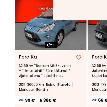
1/
28
Ford Ka
Ford 
Lisää
Poista
1,2 69 hv Titanium M5 3-ovinen
1,2 69 hv
suosikiksi
suosikeista
- * Ilmastointi * Sähköikkunat *
Jakohihn
Ajotietokone * Jakohihna
Uudet ke
vaihdettu
katsastus
2011
36000 km
Raisio
Etuveto
2012
17
Ilmastoin
Manuaali
Bensiini
Manuaal
99 €
6 380 €
66 
alk.
alk.