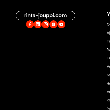
Y
O
A
Ti
R
T
V
S
Ha
V
R
P