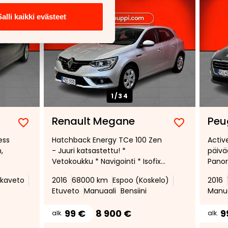
Salli kaikki evästeet
1/
34
Renault Megane
Peu
Lisää
Poista
Lisää
Poista
ess
Hatchback Energy TCe 100 Zen
Activ
suosikiksi
suosikeista
suosikiksi
suosikeist
,
- Juuri katsastettu! *
päivä
Vetokoukku * Navigointi * Isofix *
Panor
n-
Bluetooth * Autom. ilmastointi *
kaveto
2016
68000 km
Espoo (Koskelo)
2016
Vakionopeudensäädin * Kahdet
Etuveto
Manuaali
Bensiini
Manua
renkaat *
99 €
8 900 €
9
alk.
alk.