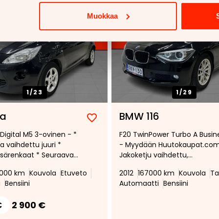
Muokkaa
1/
23
1/
29
Ka
BMW 116
Lisää
Poista
 Digital M5 3-ovinen - *
F20 TwinPower Turbo A Busin
suosikiksi
suosikeista
a vaihdettu juuri *
- Myydään Huutokaupat.com
särenkaat * Seuraava
Jakoketju vaihdettu,
: 28.01.2027 *
Vakionopeudensäädin, Xeno
8000 km
Kouvola
Etuveto
2012
167000 km
Kouvola
Ta
ti *
valot, Lohkolämmitin
i
Bensiini
Automaatti
Bensiini
€
2 900 €