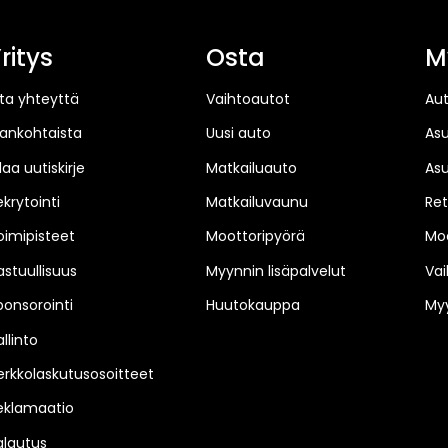
ritys
Osta
M
ta yhteyttä
Vaihtoautot
Au
jankohtaista
Uusi auto
As
laa uutiskirje
Matkailuauto
As
ekrytointi
Matkailuvaunu
Ret
oimipisteet
Moottoripyörä
Moo
astuullisuus
Myynnin lisäpalvelut
Vai
ponsorointi
Huutokauppa
Myy
llinto
erkkolaskutusosoitteet
eklamaatio
alautus