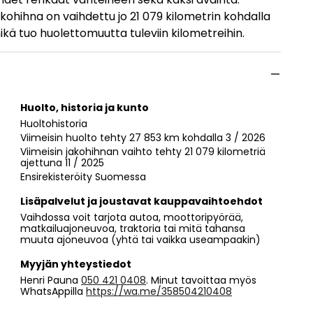
akohihna on vaihdettu jo 21 079 kilometrin kohdalla
mikä tuo huolettomuutta tuleviin kilometreihin.
Huolto, historia ja kunto
Huoltohistoria
Viimeisin huolto tehty 27 853 km kohdalla 3 / 2026
Viimeisin jakohihnan vaihto tehty 21 079 kilometriä
ajettuna 11 / 2025
Ensirekisteröity Suomessa
Lisäpalvelut ja joustavat kauppavaihtoehdot
Vaihdossa voit tarjota autoa, moottoripyörää,
matkailuajoneuvoa, traktoria tai mitä tahansa
muuta ajoneuvoa (yhtä tai vaikka useampaakin)
Myyjän yhteystiedot
Henri Pauna
050 421 0408
. Minut tavoittaa myös
WhatsAppilla
https://wa.me/358504210408