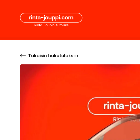
Hyppää
Secon
sisältöön
Pääval
Takaisin hakutuloksiin