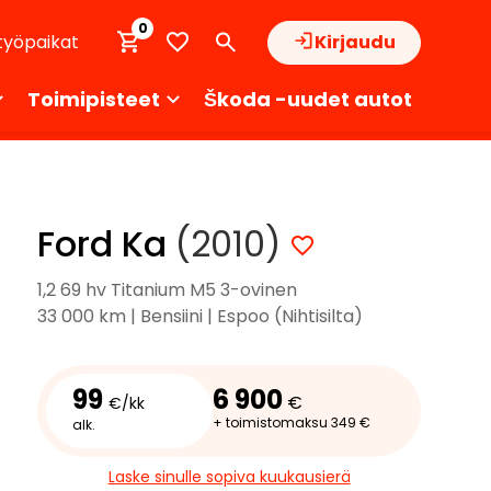
0
työpaikat
Kirjaudu
Toimipisteet
Škoda -uudet autot
Ford Ka
(2010)
1,2 69 hv Titanium M5 3-ovinen
33 000 km | Bensiini | Espoo (Nihtisilta)
99
6 900
€
€/kk
+ toimistomaksu 349 €
alk.
Laske sinulle sopiva kuukausierä