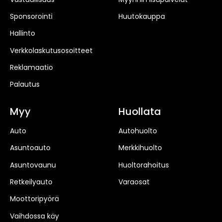
Sponsorointi
Huutokauppa
Hallinto
Verkkolaskutusosoitteet
Reklamaatio
Palautus
Myy
Huollata
Auto
Autohuolto
Asuntoauto
Merkkihuolto
Asuntovaunu
Huoltorahoitus
Retkeilyauto
Varaosat
Moottoripyörä
Vaihdossa käy