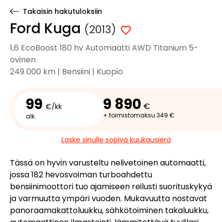
Takaisin hakutuloksiin
Ford Kuga
(2013)
1,6 EcoBoost 180 hv Automaatti AWD Titanium 5-
ovinen
249 000 km | Bensiini | Kuopio
99
9 890
€
€/kk
+ toimistomaksu 349 €
alk.
Laske sinulle sopiva kuukausierä
Tässä on hyvin varusteltu nelivetoinen automaatti,
jossa 182 hevosvoiman turboahdettu
bensiinimoottori tuo ajamiseen reilusti suorituskykyä
ja varmuutta ympäri vuoden. Mukavuutta nostavat
panoraamakattoluukku, sähkötoiminen takaluukku,