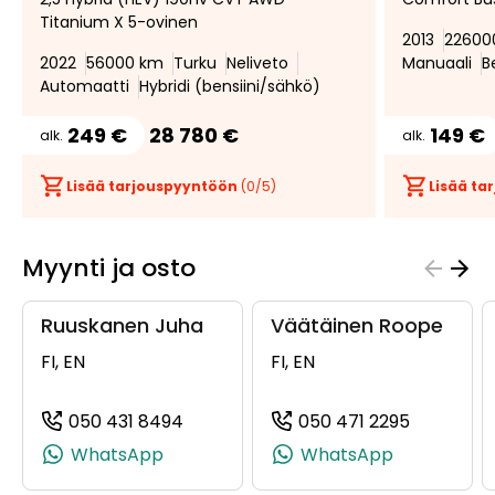
suosikiksi
suosikeista
Titanium X 5-ovinen
2013
22600
2022
56000 km
Turku
Neliveto
Manuaali
B
Automaatti
Hybridi (bensiini/sähkö)
249 €
28 780 €
149 €
alk.
alk.
Lisää tarjouspyyntöön
(
0
/5)
Lisää t
Myynti ja osto
Ruuskanen Juha
Väätäinen Roope
FI, EN
FI, EN
050 431 8494
050 471 2295
(+358504318494, 0504318494, +358
(+3585047
WhatsApp
WhatsApp