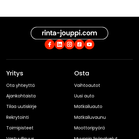
Yritys
Osta
Ota yhteyttä
Vaihtoautot
Ajankohtaista
Uusi auto
Tilaa uutiskirje
Matkailuauto
Rekrytointi
Matkailuvaunu
Toimipisteet
Moottoripyörä
Vastuullisuus
Myynnin lisäpalvelut