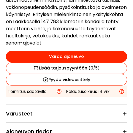
automaattinen ilmastointi, lämmitettävä tuulilasi,
vakionopeudensäädin, pysäköintitutka ja avaimeton
käynnistys. Erityisen mielenkiintoinen yksityiskohta
on Laakkosella 147 783 kilometrin kohdalla tehty
moottorin vaihto, ja kokonaisuutta täydentävät
huoltokirja, vetokoukku, kahdet renkaat sekä
xenon-ajovalot.
Varaa ajoneuvo
Lisää tarjouspyyntöön
(
0
/5)
Pyydä videoesittely
Toimitus saatavilla
Palautusoikeus 14 vrk
Varusteet
Ajoneuvon tiedot