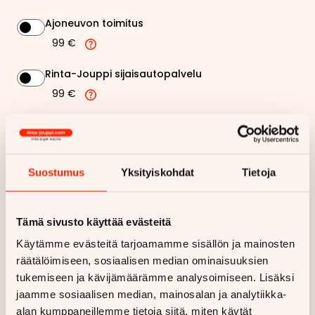
Ajoneuvon toimitus
99 €
Rinta-Jouppi sijaisautopalvelu
99 €
154,66 €
Kuukausierä
Näytä
hintaerittely
Suostumus
Yksityiskohdat
Tietoja
Haluan myös tarjouksen vakuutuksesta
Tämä sivusto käyttää evästeitä
Käytämme evästeitä tarjoamamme sisällön ja mainosten
Hae rahoitustarjous
räätälöimiseen, sosiaalisen median ominaisuuksien
tukemiseen ja kävijämäärämme analysoimiseen. Lisäksi
Rahoituslaskelma on suuntaa antava ja edellyttää hyväksytyn
luottopäätöksen ja kaskovakuutuksen.
jaamme sosiaalisen median, mainosalan ja analytiikka-
alan kumppaneillemme tietoja siitä, miten käytät