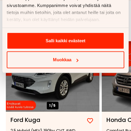
sivustoamme. Kumppanimme voivat yhdistää näitä
tietoja muihin tietoihin, joita olet antanut heille tai joita on
Samankaltaisia ajoneuvoja
kerätty, kun olet käyttänyt heidän palvelujaan.
Katso kaikki
Salli kaikki evästeet
Muokkaa
1/
5
Ford Kuga
Honda 
Lisää
Poista
2,5 Hybrid (HEV) 190hv CVT AWD
Comfort Bu