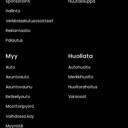
Sponsorointi
Huutokauppa
Hallinto
Verkkolaskutusosoitteet
Reklamaatio
Palautus
Myy
Huollata
Auto
Autohuolto
Asuntoauto
Merkkihuolto
Asuntovaunu
Huoltorahoitus
Retkeilyauto
Varaosat
Moottoripyörä
Vaihdossa käy
Myyntitili