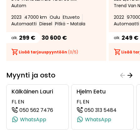
suosikiksi
suosikeista
Autom
Trend Van N
2023
47000 km
Oulu
Etuveto
2022
9700
Automaatti
Diesel
Pitkä - Matala
Automaatti
299 €
30 600 €
249 €
alk.
alk.
Lisää tarjouspyyntöön
(
0
/5)
Lisää t
Myynti ja osto
Kälkäinen Lauri
Hjelm Eetu
FI, EN
FI, EN
050 562 7476
050 313 5484
(+358505627476, 0505627476, +35
(+358503
WhatsApp
WhatsApp