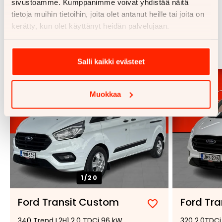
sivustoamme. Kumppanimme voivat yhdistää näitä
tietoja muihin tietoihin, joita olet antanut heille tai joita on
kerätty, kun olet käyttänyt heidän palvelujaan.
Samankaltaisia ajoneuvoja
Katso kaikki
Salli kaikki evästeet
Muokkaa
1/
20
Ford Transit Custom
Ford Tr
Lisää
Poista
340 Trend L2H1 2.0 TDCi 96 kW
320 2,0TDCi