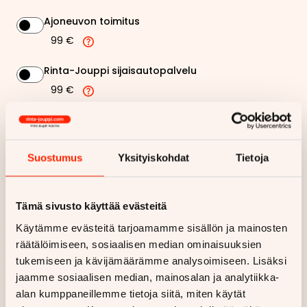
Ajoneuvon toimitus
99 €
Rinta-Jouppi sijaisautopalvelu
99 €
200,04 €
Kuukausierä
Suostumus
Yksityiskohdat
Tietoja
Näytä
hintaerittely
Tämä sivusto käyttää evästeitä
Haluan myös tarjouksen vakuutuksesta
Käytämme evästeitä tarjoamamme sisällön ja mainosten
räätälöimiseen, sosiaalisen median ominaisuuksien
Hae rahoitustarjous
tukemiseen ja kävijämäärämme analysoimiseen. Lisäksi
Rahoituslaskelma on suuntaa antava ja edellyttää hyväksytyn
jaamme sosiaalisen median, mainosalan ja analytiikka-
luottopäätöksen ja kaskovakuutuksen.
alan kumppaneillemme tietoja siitä, miten käytät