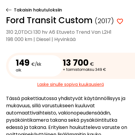
Takaisin hakutuloksiin
Ford Transit Custom
(2017)
310 2,0TDCi 130 hv A6 Etuveto Trend Van L2H1
198 000 km | Diesel | Hyvinkää
149
13 700
€
€/kk
+ toimistomaksu 349 €
alk.
Laske sinulle sopiva kuukausierä
Tässä pakettiautossa yhdistyvät käytännöllisyys ja
mukavuus, sillä varustukseen kuuluvat
automaattivaihteisto, vakionopeudensäädin,
pysäköintikamera takana sekä pysäköintitutka
edessä ja takana. Erityisen houkutteleva varuste on
polttoainekäyttöinen lisälämmitin kauko