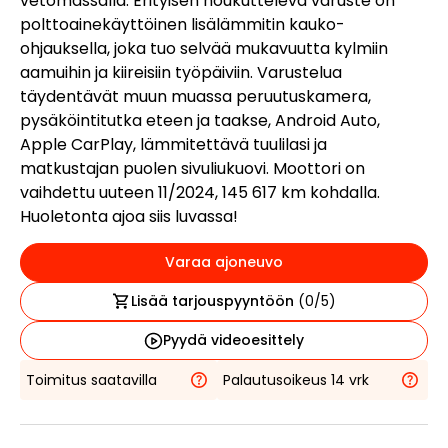
vetomassalla. Erityisen houkutteleva varuste on
polttoainekäyttöinen lisälämmitin kauko-
ohjauksella, joka tuo selvää mukavuutta kylmiin
aamuihin ja kiireisiin työpäiviin. Varustelua
täydentävät muun muassa peruutuskamera,
pysäköintitutka eteen ja taakse, Android Auto,
Apple CarPlay, lämmitettävä tuulilasi ja
matkustajan puolen sivuliukuovi. Moottori on
vaihdettu uuteen 11/2024, 145 617 km kohdalla.
Huoletonta ajoa siis luvassa!
Varaa ajoneuvo
Lisää tarjouspyyntöön
(
0
/5)
Pyydä videoesittely
Toimitus saatavilla
Palautusoikeus 14 vrk