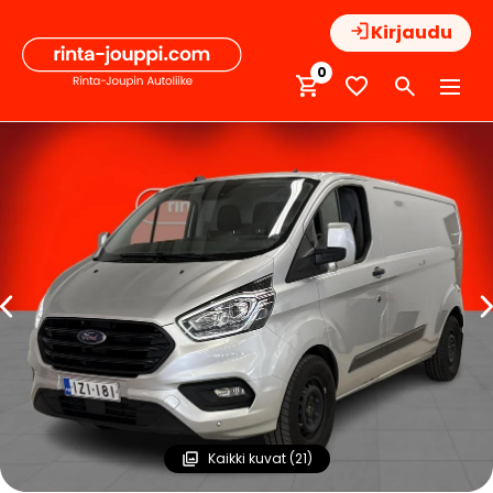
Hyppää
Kirjaudu
sisältöön
0
Kaikki kuvat (21)