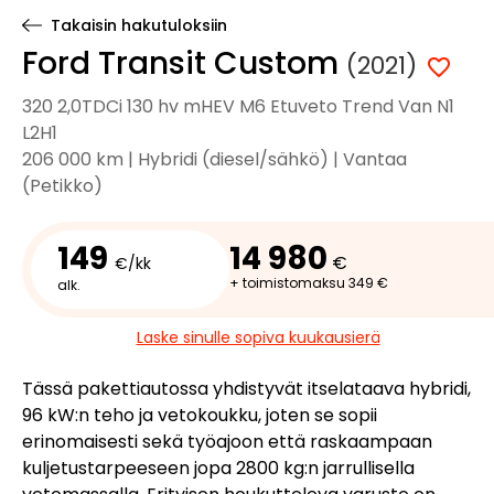
Takaisin hakutuloksiin
Ford Transit Custom
(2021)
320 2,0TDCi 130 hv mHEV M6 Etuveto Trend Van N1
L2H1
206 000 km | Hybridi (diesel/sähkö) | Vantaa
(Petikko)
149
14 980
€
€/kk
+ toimistomaksu 349 €
alk.
Laske sinulle sopiva kuukausierä
Tässä pakettiautossa yhdistyvät itselataava hybridi,
96 kW:n teho ja vetokoukku, joten se sopii
erinomaisesti sekä työajoon että raskaampaan
kuljetustarpeeseen jopa 2800 kg:n jarrullisella