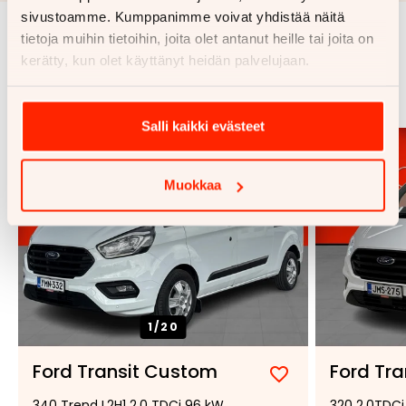
sivustoamme. Kumppanimme voivat yhdistää näitä
tietoja muihin tietoihin, joita olet antanut heille tai joita on
Samankaltaisia ajoneuvoja
kerätty, kun olet käyttänyt heidän palvelujaan.
Katso kaikki
Salli kaikki evästeet
Muokkaa
1/
20
Ford Transit Custom
Ford Tr
Lisää
Poista
340 Trend L2H1 2.0 TDCi 96 kW
320 2,0TDCi