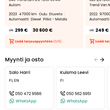
suosikiksi
suosikeista
Autom
Trend Van N
2023
47000 km
Oulu
Etuveto
2022
9700
Automaatti
Diesel
Pitkä - Matala
Automaatti
299 €
30 600 €
249 €
alk.
alk.
Lisää tarjouspyyntöön
(
0
/5)
Lisää t
Myynti ja osto
Salo Harri
Kuisma Leevi
FI, EN
FI
050 472 9586
050 562 6951
(+358504729586, 0504729586, +35
(+3585056
WhatsApp
WhatsApp