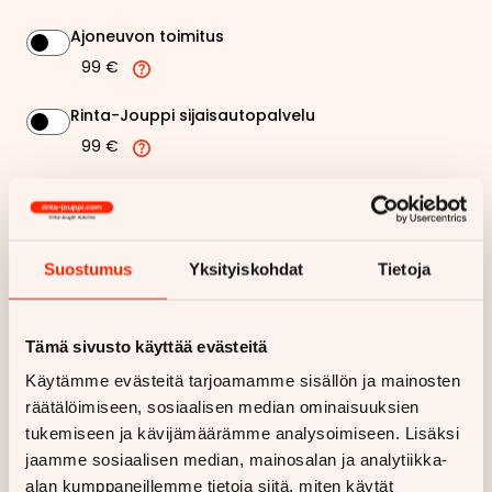
Ajoneuvon toimitus
99 €
Rinta-Jouppi sijaisautopalvelu
99 €
203,81 €
Kuukausierä
Näytä
hintaerittely
Suostumus
Yksityiskohdat
Tietoja
Haluan myös tarjouksen vakuutuksesta
Tämä sivusto käyttää evästeitä
Käytämme evästeitä tarjoamamme sisällön ja mainosten
Hae rahoitustarjous
räätälöimiseen, sosiaalisen median ominaisuuksien
tukemiseen ja kävijämäärämme analysoimiseen. Lisäksi
Rahoituslaskelma on suuntaa antava ja edellyttää hyväksytyn
luottopäätöksen ja kaskovakuutuksen.
jaamme sosiaalisen median, mainosalan ja analytiikka-
alan kumppaneillemme tietoja siitä, miten käytät