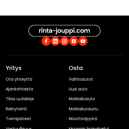
Yritys
Osta
Ota yhteyttä
Vaihtoautot
Ajankohtaista
Uusi auto
Tilaa uutiskirje
Matkailuauto
Rekrytointi
Matkailuvaunu
Toimipisteet
Moottoripyörä
Vastuullisuus
Myynnin lisäpalvelut