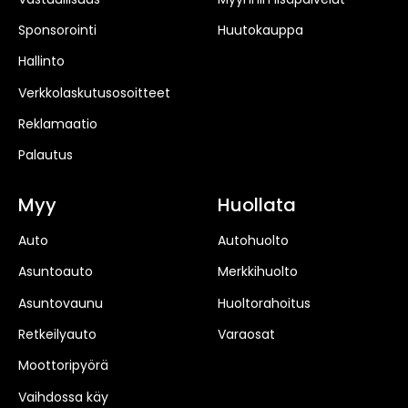
Sponsorointi
Huutokauppa
Hallinto
Verkkolaskutusosoitteet
Reklamaatio
Palautus
Myy
Huollata
Auto
Autohuolto
Asuntoauto
Merkkihuolto
Asuntovaunu
Huoltorahoitus
Retkeilyauto
Varaosat
Moottoripyörä
Vaihdossa käy