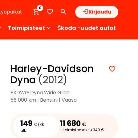
0
työpaikat
Kirjaudu
Toimipisteet
Škoda -uudet autot
Harley-Davidson
Dyna
(2012)
FXDWG Dyna Wide Glide
56 000 km | Bensiini | Vaasa
149
11 680
€
€/kk
+ toimistomaksu 349 €
alk.