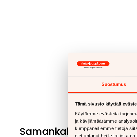
Suostumus
Tämä sivusto käyttää eväste
Käytämme evästeitä tarjoama
ja kävijämäärämme analysoim
Samankaltaisia ajoneu
kumppaneillemme tietoja siitä
olet antanut heille tai joita o