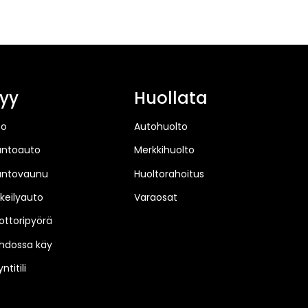
yy
Huollata
to
Autohuolto
untoauto
Merkkihuolto
untovaunu
Huoltorahoitus
keilyauto
Varaosat
ttoripyörä
hdossa käy
ntitili