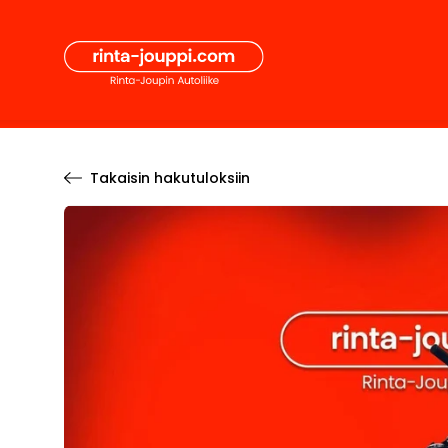
Hyppää
Secon
sisältöön
Pääval
Takaisin hakutuloksiin