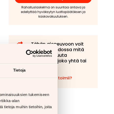
Rahoituslaskelma on suuntaa antava ja
edellyttää hyväksytyn luottopäätöksen ja
kaskovakuutuksen.
Tähän ajoneuvoon voit
tarjota vaihdossa mitä
tahansa muuta
ajoneuvoa, joko yhtä tai
useampaa!
Tietoja
Miten vaihto toimii?
 ominaisuuksien tukemiseen
tiikka-alan
ietoja muihin tietoihin, joita