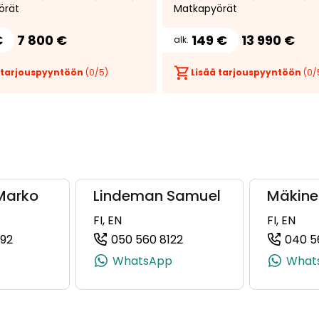
örät
Matkapyörät
€
7 800 €
149 €
13 990 €
alk.
 tarjouspyyntöön
(
0
/5)
Lisää tarjouspyyntöön
(
0
/
Marko
Lindeman Samuel
Mäkine
FI, EN
FI, EN
92
050 560 8122
040 5
+358 50 326 0315)
(+358504634092, 0504634092, +358 50 463 4092)
(+358505608122, 050560
WhatsApp
What