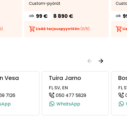
Custom-pyörät
Cust
99 €
8 890 €
9
alk.
alk.
5)
Lisää tarjouspyyntöön
(
0
/5)
Li
n Vesa
Tuira Jarno
Bo
FI, SV, EN
FI, 
69 7126
050 477 5829
8122, +358 50 560 8122)
(+358405697126, 0405697126, +358 40 569 7126)
(+358504775829, 
sApp
WhatsApp