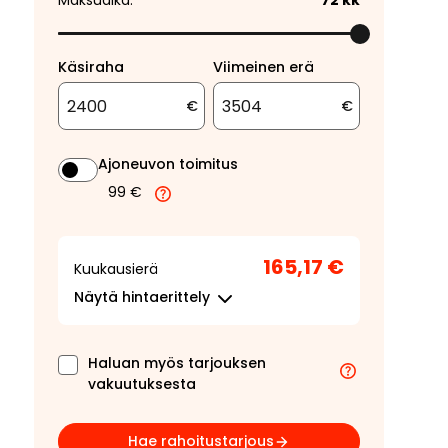
Maksuaika:
72
kk
Käsiraha
Viimeinen erä
€
€
Ajoneuvon toimitus
99 €
165,17 €
Kuukausierä
Näytä
hintaerittely
Haluan myös tarjouksen
vakuutuksesta
Hae rahoitustarjous