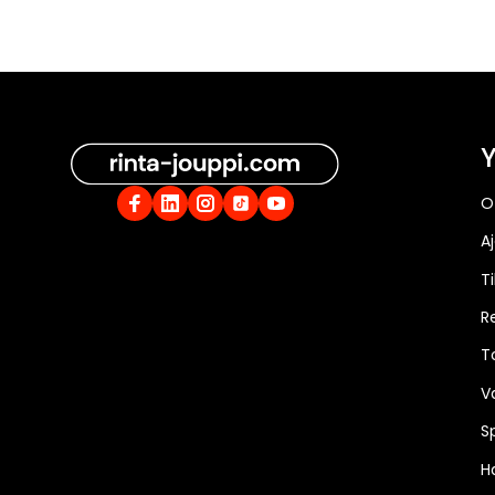
Y
O
A
Ti
R
T
V
S
Ha