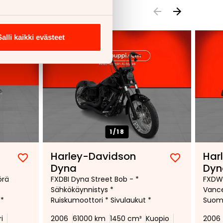
Salli kaikki evästeet
1/
18
Harley-Davidson
Har
Lisää
Poista
Lisää
Poista
Dyna
Dyn
suosikiksi
suosikeista
suosikiksi
suosikeist
örä
FXDBI Dyna Street Bob - *
FXDWG
Sähkökäynnistys *
Vance
 *
Ruiskumoottori * Sivulaukut *
Suomi
i
2006
61000 km
1450 cm³
Kuopio
2006