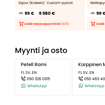
Espoo (Koskelo)
Custom-pyörät
Matkapy
99 €
9 980 €
99 
alk.
alk.
Lisää tarjouspyyntöön
(
0
/5)
Lisää
Myynti ja osto
Petell Rami
Karppinen 
FI, SV, EN
FI, SV, EN
050 326 0315
050 463 40
(+358503260315, 0503260315, 
WhatsApp
WhatsApp