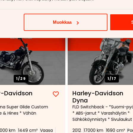
Muokkaa
1/
29
1/
17
y-Davidson
Harley-Davidson
Lisää
Poista
Dyna
suosikiksi
suosikeista
na Super Glide Custom
FLD Switchback - *Suomi-py
e & Hines * Vähän
* ABS-jarrut * Varashälytin *
Sähkökäynnistys * Sivulaukut
000 km
1449 cm³
Vaasa
2012
17000 km
1690 cm³
Por