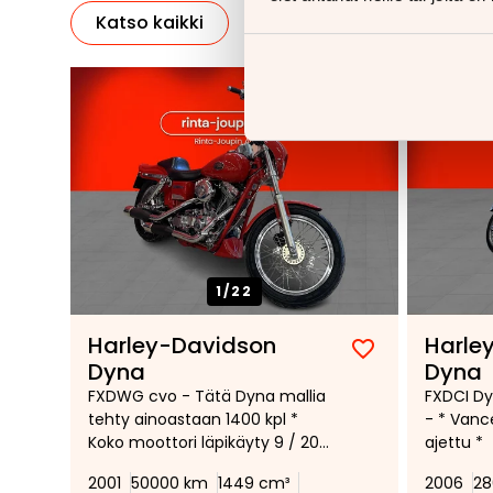
Katso kaikki
1/
22
Harley-Davidson
Harle
Lisää
Poista
Dyna
Dyna
suosikiksi
suosikeista
FXDWG cvo - Tätä Dyna mallia
FXDCI Dy
tehty ainoastaan 1400 kpl *
- * Vanc
Koko moottori läpikäyty 9 / 2023
ajettu *
* jonka jälkeen ajettu n.2000km
2001
50000 km
1449 cm³
2006
28
* Todella hieno CVO dyna *