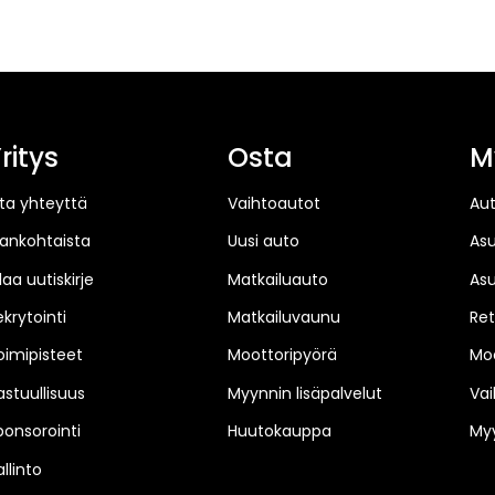
ritys
Osta
M
ta yhteyttä
Vaihtoautot
Au
jankohtaista
Uusi auto
As
laa uutiskirje
Matkailuauto
As
ekrytointi
Matkailuvaunu
Ret
oimipisteet
Moottoripyörä
Moo
astuullisuus
Myynnin lisäpalvelut
Vai
ponsorointi
Huutokauppa
Myy
llinto