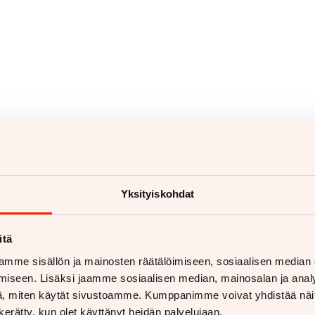
Yksityiskohdat
itä
mme sisällön ja mainosten räätälöimiseen, sosiaalisen median
iseen. Lisäksi jaamme sosiaalisen median, mainosalan ja analy
voja
, miten käytät sivustoamme. Kumppanimme voivat yhdistää näitä t
n kerätty, kun olet käyttänyt heidän palvelujaan.