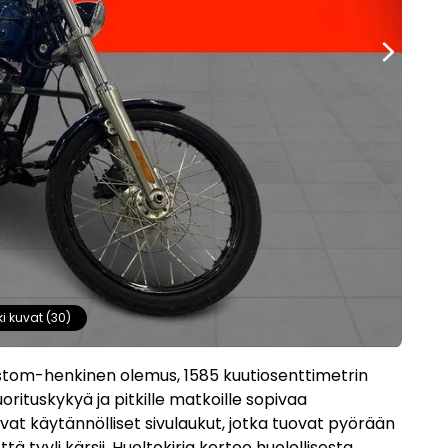
ki kuvat (30)
stom-henkinen olemus, 1585 kuutiosenttimetrin
orituskykyä ja pitkille matkoille sopivaa
ovat käytännölliset sivulaukut, jotka tuovat pyörään
tyyli kärsii. Huoltokirja kertoo huolellisesta