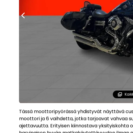
Kaik
Tässä moottoripyörässä yhdistyvät näyttävä cu
moottori ja 6 vaihdetta, jotka tarjoavat vahvaa su
ajettavuutta. Erityisen kiinnostava yksityiskohta 
harvinaisen hyvän matkakäytettävyyden ilman että 