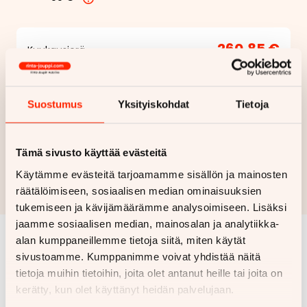
260,85 €
Kuukausierä
Näytä
hintaerittely
Suostumus
Yksityiskohdat
Tietoja
Haluan myös tarjouksen vakuutuksesta
Tämä sivusto käyttää evästeitä
Hae rahoitustarjous
Käytämme evästeitä tarjoamamme sisällön ja mainosten
Rahoituslaskelma on suuntaa antava ja edellyttää hyväksytyn
räätälöimiseen, sosiaalisen median ominaisuuksien
luottopäätöksen ja kaskovakuutuksen.
tukemiseen ja kävijämäärämme analysoimiseen. Lisäksi
jaamme sosiaalisen median, mainosalan ja analytiikka-
alan kumppaneillemme tietoja siitä, miten käytät
Samankaltaisia ajoneuvoja
sivustoamme. Kumppanimme voivat yhdistää näitä
tietoja muihin tietoihin, joita olet antanut heille tai joita on
Katso kaikki
kerätty, kun olet käyttänyt heidän palvelujaan.