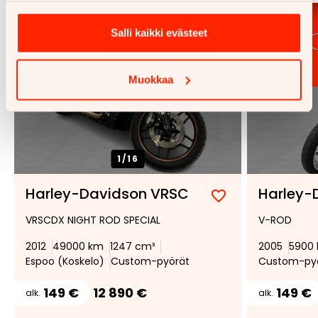
Salli kaikki evästeet
Muokkaa
1/
16
Harley-Davidson VRSC
Harley-
Lisää
Poista
VRSCDX NIGHT ROD SPECIAL
V-ROD
suosikiksi
suosikeista
2012
49000 km
1247 cm³
2005
5900
Espoo (Koskelo)
Custom-pyörät
Custom-py
149 €
12 890 €
149 €
alk.
alk.