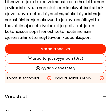
hihnaveto, joka tekee voimansiirrosta huolettoman
ja viimeistellyn, ja varustukseen kuuluvat lisäksi led-
ajovalo, avaimeton käynnistys, sähkökäynnistys ja
varashälytin. Ajomukavuutta ja käytännöllisyyttä
tuovat ilmajouset, sivulaukut ja peilivilkut, joten
kokonaisuus sopii hienosti sekä nautinnollisiin
ajoreissuihin että näyttävään kaupunkiajoon.
Varaa ajoneuvo
Lisää tarjouspyyntöön
(
0
/5)
Pyydä videoesittely
Toimitus saatavilla
Palautusoikeus 14 vrk
Varusteet