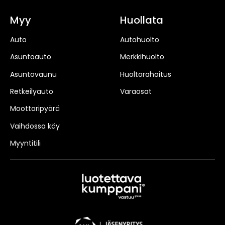
Myy
Huollata
Auto
Autohuolto
Asuntoauto
Merkkihuolto
Asuntovaunu
Huoltorahoitus
Retkeilyauto
Varaosat
Moottoripyörä
Vaihdossa käy
Myyntitili