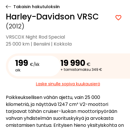
Takaisin hakutuloksiin
Harley-Davidson VRSC
(2012)
VRSCDX Night Rod Special
25 000 km | Bensiini | Kokkola
199
19 990
€
€/kk
+ toimistomaksu 349 €
alk.
Laske sinulle sopiva kuukausierä
Poikkeuksellisen vähän ajettu, vain 25 000
kilometriä, ja näyttävä 1247 cm³ V2-moottori
tarjoavat tähän cruiser-luokan moottoripyörään
vahvan yhdistelmän suorituskykyä ja arvokasta
omistamisen tuntua. Erityisen hieno yksityiskohta on