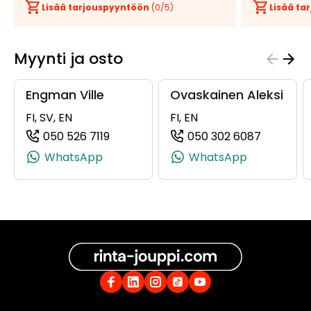
Lisää tarjouspyyntöön
(
0
/5)
Lisää t
Myynti ja osto
Engman Ville
Ovaskainen Aleksi
FI, SV, EN
FI, EN
050 526 7119
050 302 6087
(+358505267119, 0505267119, +358 50 
(+358503
WhatsApp
WhatsApp