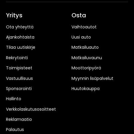
Yritys
Osta
Ota yhteyttä
Vaihtoautot
Ajankohtaista
Uusi auto
Tilaa uutiskirje
Matkailuauto
Rekrytointi
Matkailuvaunu
Toimipisteet
Moottoripyörä
Vastuullisuus
Myynnin lisäpalvelut
Sponsorointi
Huutokauppa
Hallinto
Verkkolaskutusosoitteet
Reklamaatio
Palautus