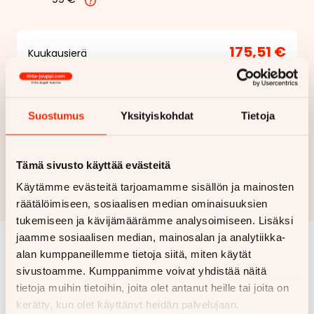
175,51 €
Kuukausierä
Näytä
hintaerittely
Suostumus
Yksityiskohdat
Tietoja
Haluan myös tarjouksen vakuutuksesta
Hae rahoitustarjous
Tämä sivusto käyttää evästeitä
Rahoituslaskelma on suuntaa antava ja edellyttää hyväksytyn
Käytämme evästeitä tarjoamamme sisällön ja mainosten
luottopäätöksen ja kaskovakuutuksen.
räätälöimiseen, sosiaalisen median ominaisuuksien
tukemiseen ja kävijämäärämme analysoimiseen. Lisäksi
jaamme sosiaalisen median, mainosalan ja analytiikka-
alan kumppaneillemme tietoja siitä, miten käytät
Samankaltaisia ajoneuvoja
sivustoamme. Kumppanimme voivat yhdistää näitä
tietoja muihin tietoihin, joita olet antanut heille tai joita on
Katso kaikki
kerätty, kun olet käyttänyt heidän palvelujaan.