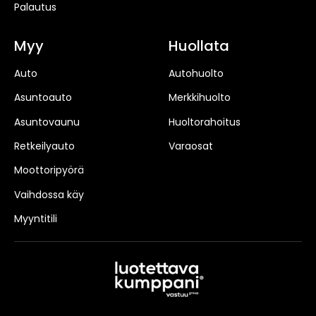
Palautus
Myy
Huollata
Auto
Autohuolto
Asuntoauto
Merkkihuolto
Asuntovaunu
Huoltorahoitus
Retkeilyauto
Varaosat
Moottoripyörä
Vaihdossa käy
Myyntitili