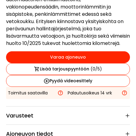
vakionopeudensäädin, moottorinlämmitin ja
sisäpistoke, penkinlämmittimet edessä sekä
vetokoukku. Erityisen kiinnostava yksityiskohta on
perävaunun hallintajärjestelmä, joka tuo
lisävarmuutta vetoajoon, ja huoltokirja sekä viimeisin
huolto 10/2025 tukevat huolettomia kilometrejä.
Varaa ajoneuvo
Lisää tarjouspyyntöön
(
0
/5)
Pyydä videoesittely
Toimitus saatavilla
Palautusoikeus 14 vrk
Varusteet
Ajoneuvon tiedot