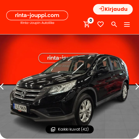
Hyppää
Kirjaudu
sisältöön
0
Kaikki kuvat (42)