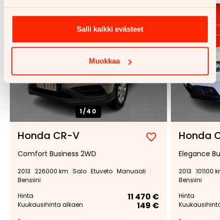
Salli kaikki evästeet
Muokkaa
1/
40
Honda CR-V
Honda 
Lisää
Poista
Comfort Business 2WD
Elegance B
suosikiksi
suosikeista
2013
226000 km
Salo
Etuveto
Manuaali
2013
101100 
Bensiini
Bensiini
11 470 €
Hinta
Hinta
149 €
Kuukausihinta alkaen
Kuukausihint