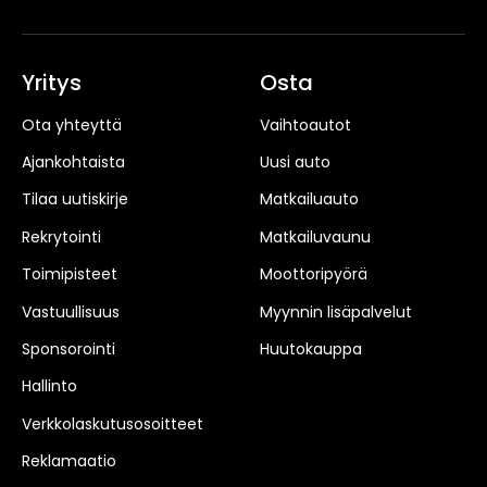
Yritys
Osta
Ota yhteyttä
Vaihtoautot
Ajankohtaista
Uusi auto
Tilaa uutiskirje
Matkailuauto
Rekrytointi
Matkailuvaunu
Toimipisteet
Moottoripyörä
Vastuullisuus
Myynnin lisäpalvelut
Sponsorointi
Huutokauppa
Hallinto
Verkkolaskutusosoitteet
Reklamaatio