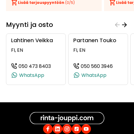
Lisää tarjouspyyntöön
(
0
/5)
Lisää t
Myynti ja osto
Lahtinen Veikka
Partanen Touko
FI, EN
FI, EN
050 473 8403
050 560 3946
(+358504738403, 0504738403, +35
(+358505
WhatsApp
WhatsApp