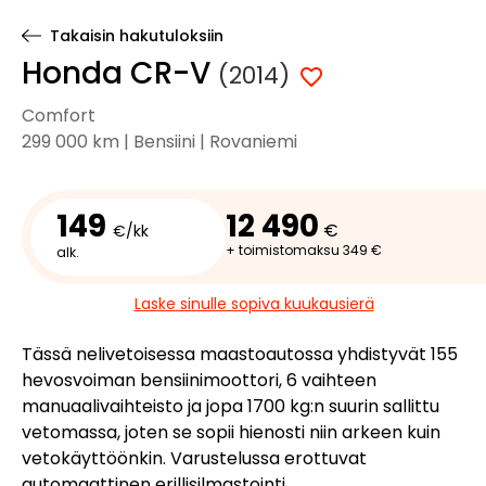
Takaisin hakutuloksiin
Honda CR-V
(2014)
Comfort
299 000 km | Bensiini | Rovaniemi
149
12 490
€
€/kk
+ toimistomaksu 349 €
alk.
Laske sinulle sopiva kuukausierä
Tässä nelivetoisessa maastoautossa yhdistyvät 155
hevosvoiman bensiinimoottori, 6 vaihteen
manuaalivaihteisto ja jopa 1700 kg:n suurin sallittu
vetomassa, joten se sopii hienosti niin arkeen kuin
vetokäyttöönkin. Varustelussa erottuvat
automaattinen erillisilmastointi,