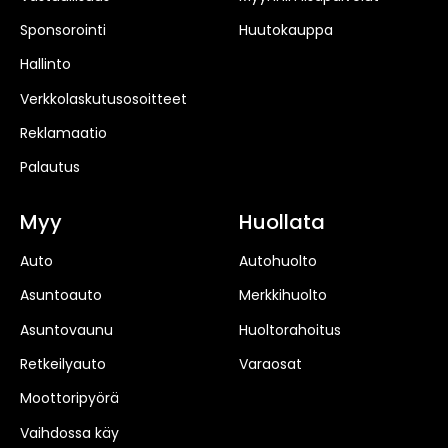
Sponsorointi
Huutokauppa
Hallinto
Verkkolaskutusosoitteet
Reklamaatio
Palautus
Myy
Huollata
Auto
Autohuolto
Asuntoauto
Merkkihuolto
Asuntovaunu
Huoltorahoitus
Retkeilyauto
Varaosat
Moottoripyörä
Vaihdossa käy