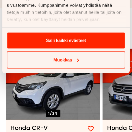
sivustoamme. Kumppanimme voivat yhdistää näitä
tietoja muihin tietoihin, joita olet antanut heille tai joita on
kerätty, kun olet käyttänyt heidän palvelujaan.
Samankaltaisia ajoneuvoja
Katso kaikki
Salli kaikki evästeet
Muokkaa
1/
29
Honda CR-V
Honda 