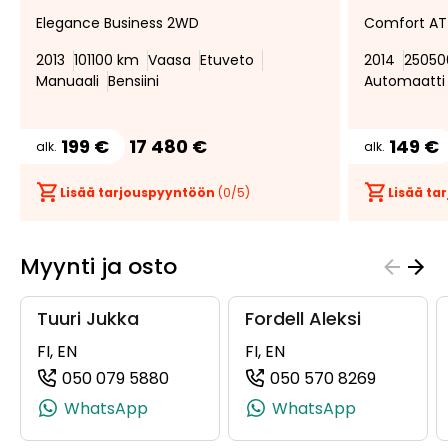
Lisää
Poista
Elegance Business 2WD
Comfort AT
suosikiksi
suosikeista
2013
101100 km
Vaasa
Etuveto
2014
25050
Manuaali
Bensiini
Automaatti
199 €
17 480 €
149 €
alk.
alk.
Lisää tarjouspyyntöön
(
0
/5)
Lisää t
Myynti ja osto
Tuuri Jukka
Fordell Aleksi
FI, EN
FI, EN
050 079 5880
050 570 8269
(+358500795880, 0500795880, +35
(+358505
WhatsApp
WhatsApp