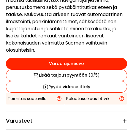
muassa tuulilasinäyttö, navigointijärjestelmä,
peruutuskamera sekä pysäköintitutkat eteen ja
taakse. Mukavuutta arkeen tuovat automaattinen
ilmastointi, penkinlämmittimet, sähkösäätöinen
kuljettajan istuin ja sähkötoiminen takaluukku, ja
lisäksi kahdet renkaat vanteineen lisäävät
kokonaisuuden valmiutta Suomen vaihtuviin
olosuhteisiin.
Varaa ajoneuvo
Lisää tarjouspyyntöön
(
0
/5)
Pyydä videoesittely
Toimitus saatavilla
Palautusoikeus 14 vrk
Varusteet