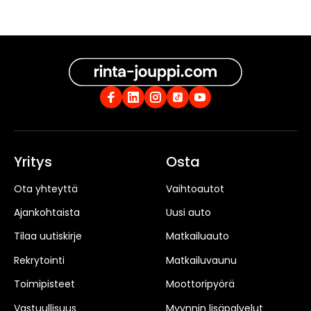
Yritys
Osta
Ota yhteyttä
Vaihtoautot
Ajankohtaista
Uusi auto
Tilaa uutiskirje
Matkailuauto
Rekrytointi
Matkailuvaunu
Toimipisteet
Moottoripyörä
Vastuullisuus
Myynnin lisäpalvelut