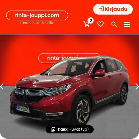
Hyppää
Kirjaudu
sisältöön
0
Kaikki kuvat (36)