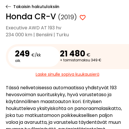
Takaisin hakutuloksiin
Honda CR-V
(2019)
Executive AWD AT 193 hv
234 000 km | Bensiini | Turku
249
21 480
€
€/kk
+ toimistomaksu 349 €
alk.
Laske sinulle sopiva kuukausierä
Tässä nelivetoisessa automaatissa yhdistyvät 193
hevosvoiman suorituskyky, hyvä varustetaso ja
käytännöllinen maastoauton kori. Erityisen
houkutteleva yksityiskohta on panoraamalasikatto,
joka tuo matkustamoon poikkeuksellisen paljon
valoa ja avaruutta, ja varustelua täydentävät muun