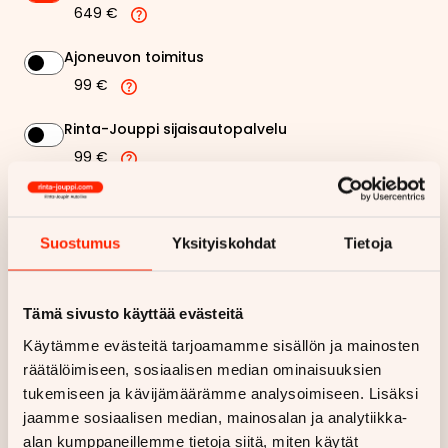
649 €
Ajoneuvon toimitus
99 €
Rinta-Jouppi sijaisautopalvelu
99 €
253,03 €
Kuukausierä
Suostumus
Yksityiskohdat
Tietoja
Näytä
hintaerittely
Tämä sivusto käyttää evästeitä
Haluan myös tarjouksen vakuutuksesta
Käytämme evästeitä tarjoamamme sisällön ja mainosten
räätälöimiseen, sosiaalisen median ominaisuuksien
Hae rahoitustarjous
tukemiseen ja kävijämäärämme analysoimiseen. Lisäksi
jaamme sosiaalisen median, mainosalan ja analytiikka-
Rahoituslaskelma on suuntaa antava ja edellyttää hyväksytyn
alan kumppaneillemme tietoja siitä, miten käytät
luottopäätöksen ja kaskovakuutuksen.