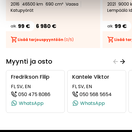
2016
46500 km
690 cm³
Vaasa
2021
9000 
Katupyörät
Lempäälä I
99 €
6 980 €
99 €
alk.
alk.
Lisää tarjouspyyntöön
(
0
/5)
Lisää t
Myynti ja osto
Fredrikson Filip
Kantele Viktor
FI, SV, EN
FI, SV, EN
050 475 8086
050 568 5654
(+358504758086, 0504758086, +35
(+35850
WhatsApp
WhatsApp