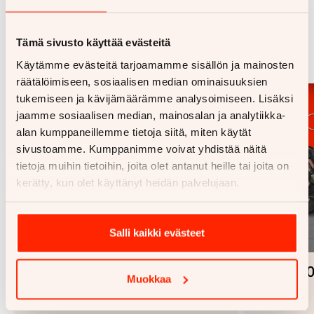
Samankaltaisia ajoneuvoja
Tämä sivusto käyttää evästeitä
Katso kaikki
Käytämme evästeitä tarjoamamme sisällön ja mainosten
räätälöimiseen, sosiaalisen median ominaisuuksien
tukemiseen ja kävijämäärämme analysoimiseen. Lisäksi
jaamme sosiaalisen median, mainosalan ja analytiikka-
alan kumppaneillemme tietoja siitä, miten käytät
sivustoamme. Kumppanimme voivat yhdistää näitä
tietoja muihin tietoihin, joita olet antanut heille tai joita on
kerätty, kun olet käyttänyt heidän palvelujaan.
Salli kaikki evästeet
1/
20
Husqvarna 701
KTM 89
Muokkaa
Lisää
Poista
Supermoto
Duke
suosikiksi
suosikeista