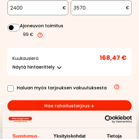
€
€
Ajoneuvon toimitus
99 €
168,47 €
Kuukausierä
Näytä
hintaerittely
Haluan myös tarjouksen vakuutuksesta
Hae rahoitustarjous
Rahoituslaskelma on suuntaa antava ja edellyttää hyväksytyn
luottopäätöksen ja kaskovakuutuksen.
Suostumus
Yksityiskohdat
Tietoja