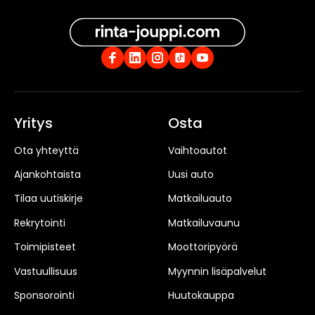
Yritys
Osta
Ota yhteyttä
Vaihtoautot
Ajankohtaista
Uusi auto
Tilaa uutiskirje
Matkailuauto
Rekrytointi
Matkailuvaunu
Toimipisteet
Moottoripyörä
Vastuullisuus
Myynnin lisäpalvelut
Sponsorointi
Huutokauppa