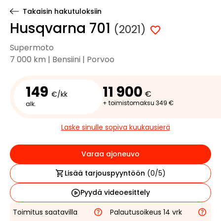
Takaisin hakutuloksiin
Husqvarna 701
(2021)
Supermoto
7 000 km | Bensiini | Porvoo
149
11 900
€
€/kk
+ toimistomaksu 349 €
alk.
Laske sinulle sopiva kuukausierä
Varaa ajoneuvo
Lisää tarjouspyyntöön
(
0
/5)
Pyydä videoesittely
Toimitus saatavilla
Palautusoikeus 14 vrk