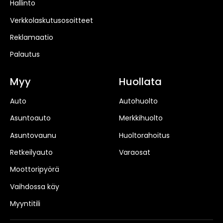
Hallinto
Verkkolaskutusosoitteet
Reklamaatio
Palautus
Myy
Huollata
Auto
Autohuolto
Asuntoauto
Merkkihuolto
Asuntovaunu
Huoltorahoitus
Retkeilyauto
Varaosat
Moottoripyörä
Vaihdossa käy
Myyntitili