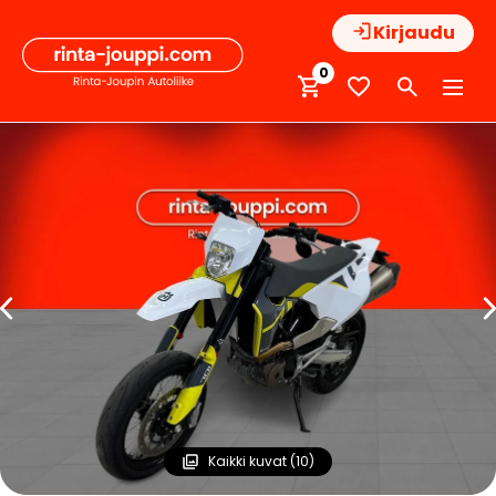
Hyppää
Kirjaudu
sisältöön
0
Kaikki kuvat (10)