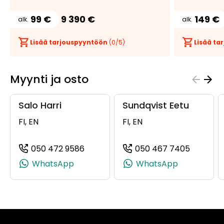
99 €
9 390 €
149 €
alk.
alk.
Lisää tarjouspyyntöön
(
0
/5)
Lisää t
Myynti ja osto
Salo Harri
Sundqvist Eetu
FI, EN
FI, EN
050 472 9586
050 467 7405
(+358504729586, 0504729586, +35
(+35850
WhatsApp
WhatsApp