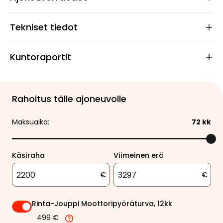
Tekniset tiedot
Kuntoraportit
Rahoitus tälle ajoneuvolle
Maksuaika:
72
kk
Käsiraha
Viimeinen erä
€
€
Rinta-Jouppi Moottoripyöräturva, 12kk
499 €