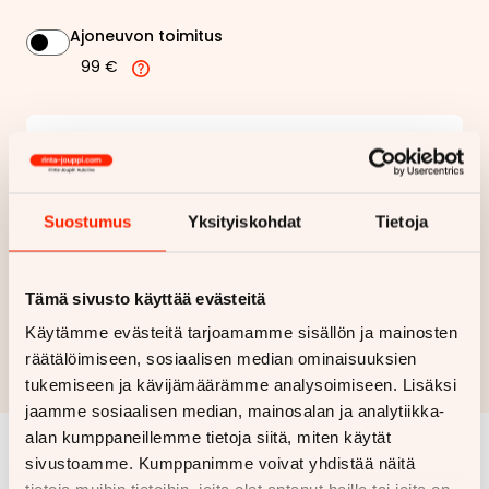
Ajoneuvon toimitus
99 €
167,54 €
Kuukausierä
Näytä
hintaerittely
Suostumus
Yksityiskohdat
Tietoja
Haluan myös tarjouksen vakuutuksesta
Tämä sivusto käyttää evästeitä
Hae rahoitustarjous
Käytämme evästeitä tarjoamamme sisällön ja mainosten
Rahoituslaskelma on suuntaa antava ja edellyttää hyväksytyn
räätälöimiseen, sosiaalisen median ominaisuuksien
luottopäätöksen ja kaskovakuutuksen.
tukemiseen ja kävijämäärämme analysoimiseen. Lisäksi
jaamme sosiaalisen median, mainosalan ja analytiikka-
alan kumppaneillemme tietoja siitä, miten käytät
sivustoamme. Kumppanimme voivat yhdistää näitä
Samankaltaisia ajoneuvoja