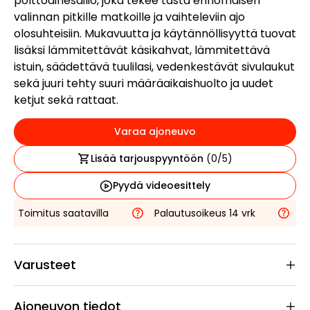
polttoainesäiliö, joka tekee tästä erinomaisen
valinnan pitkille matkoille ja vaihteleviin ajo
olosuhteisiin. Mukavuutta ja käytännöllisyyttä tuovat
lisäksi lämmitettävät käsikahvat, lämmitettävä
istuin, säädettävä tuulilasi, vedenkestävät sivulaukut
sekä juuri tehty suuri määräaikaishuolto ja uudet
ketjut sekä rattaat.
Varaa ajoneuvo
Lisää tarjouspyyntöön
(
0
/5)
Pyydä videoesittely
Toimitus saatavilla
Palautusoikeus 14 vrk
Varusteet
Ajoneuvon tiedot