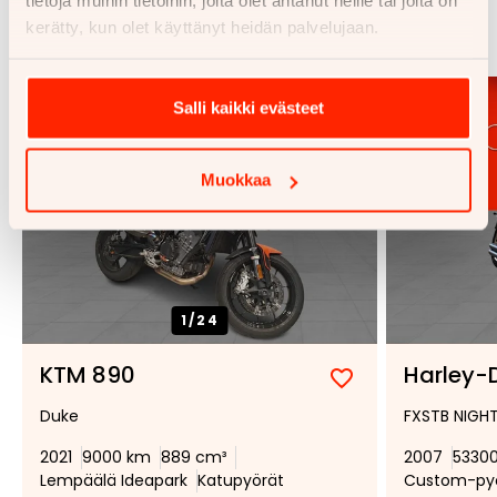
tietoja muihin tietoihin, joita olet antanut heille tai joita on
kerätty, kun olet käyttänyt heidän palvelujaan.
Katso kaikki
Salli kaikki evästeet
Muokkaa
1/
24
KTM 890
Harley-D
Lisää
Poista
Duke
FXSTB NIGHT
suosikiksi
suosikeista
2021
9000 km
889 cm³
2007
5330
Lempäälä Ideapark
Katupyörät
Custom-py