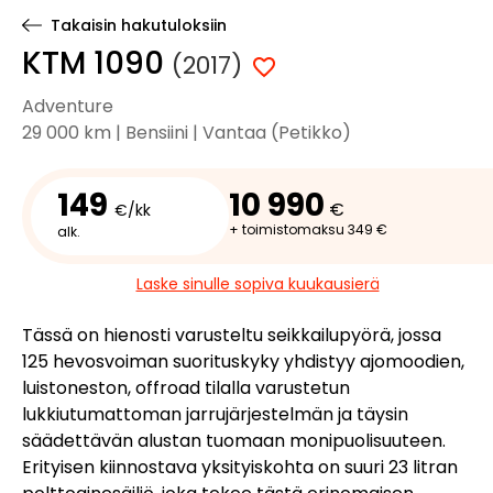
Takaisin hakutuloksiin
KTM 1090
(2017)
Adventure
29 000 km | Bensiini | Vantaa (Petikko)
149
10 990
€
€/kk
+ toimistomaksu 349 €
alk.
Laske sinulle sopiva kuukausierä
Tässä on hienosti varusteltu seikkailupyörä, jossa
125 hevosvoiman suorituskyky yhdistyy ajomoodien,
luistoneston, offroad tilalla varustetun
lukkiutumattoman jarrujärjestelmän ja täysin
säädettävän alustan tuomaan monipuolisuuteen.
Erityisen kiinnostava yksityiskohta on suuri 23 litran