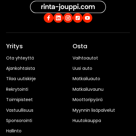
Yritys
Osta
Ota yhteyttä
Vaihtoautot
Ajankohtaista
Uusi auto
Tilaa uutiskirje
Matkailuauto
Rekrytointi
Matkailuvaunu
Toimipisteet
Moottoripyörä
Vastuullisuus
Myynnin lisäpalvelut
Sponsorointi
Huutokauppa
Hallinto