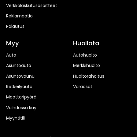
Verkkolaskutusosoitteet
Reklamaatio
Palautus
Myy
Huollata
Auto
Autohuolto
Asuntoauto
Merkkihuolto
Asuntovaunu
Huoltorahoitus
Retkeilyauto
Varaosat
Moottoripyörä
Vaihdossa käy
Myyntitili