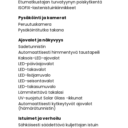
Etumatkustajan turvatyynyn poiskytkentä
ISOFIX-lastenistuinkiinnikkeet
Pysäköinti ja kamerat
Peruutuskamera
Pysäköintitutka takana
Ajovalot ja näkyvyys
Sadetunnistin
Automaattisesti himmentyvä taustapeili
Kaksois-LED-ajovalot
LED-päiväajovalot
LED-takavalot
LED-lisäjarruvalo
LED-seisontavalot
LED-takasumuvalo
Lämmitettävä takalasi
UV-suojatut Solar Glass -ikkunat
Automaattisesti kytkeytyvät ajovalot
(hämärätunnistin)
Istuimet ja verhoilu
Sähköisesti säädettävä kuljettajan istuin