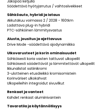
Jakopää ketjulla
Säädettävä hyötyjarrutus / vaihtosiivekkeet
Sähköauto, hybridi ja lataus
Akkutakuu voimassa 2 / 2028 - 160tkm
Ladattava plug-in hybridi
PTC-sähköinen lämmitysvastus
Alusta, jousitus ja ajettavuus
Drive Mode -säädettävä ajodynamiikka
Ulkovarusteet ja korin ominaisuudet
Sähköisesti koria vasten taittuvat ulkopeilit
Sähköisesti säädettävät ja lämmitettävät ulkopeilit
Ikkunalistat satiinikromi
3-ulotteinen etusäleikkö kromisomistein
Korinväriset ulkokahvat
Ulkopeileihin integroidut sivuvilkut
Renkaat ja vanteet
Kahdet renkaat alumiinivantein
Tavaratila ja käytännöllisyys