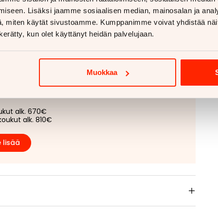
iseen. Lisäksi jaamme sosiaalisen median, mainosalan ja analy
, miten käytät sivustoamme. Kumppanimme voivat yhdistää näitä t
n kerätty, kun olet käyttänyt heidän palvelujaan.
aan vetokoukkua?
Muokkaa
etokoukku asennettuna
ukut alk. 670€
koukut alk. 810€
 lisää