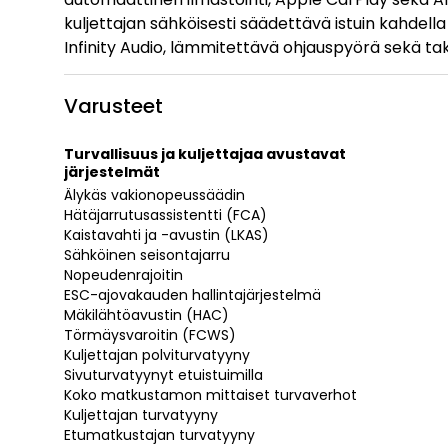
kuljettajan sähköisesti säädettävä istuin kahdella
Infinity Audio, lämmitettävä ohjauspyörä sekä tak
Varusteet
Turvallisuus ja kuljettajaa avustavat
järjestelmät
Älykäs vakionopeussäädin
Hätäjarrutusassistentti (FCA)
Kaistavahti ja -avustin (LKAS)
Sähköinen seisontajarru
Nopeudenrajoitin
ESC-ajovakauden hallintajärjestelmä
Mäkilähtöavustin (HAC)
Törmäysvaroitin (FCWS)
Kuljettajan polviturvatyyny
Sivuturvatyynyt etuistuimilla
Koko matkustamon mittaiset turvaverhot
Kuljettajan turvatyyny
Etumatkustajan turvatyyny