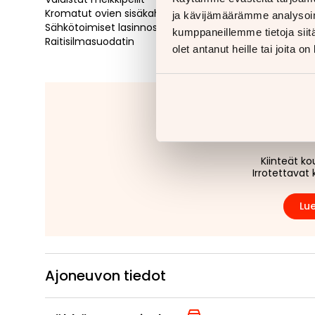
Kromatut ovien sisäkahvat
ja kävijämäärämme analysoim
Sähkötoimiset lasinnostajat etu- ja takaovissa
kumppaneillemme tietoja siitä
Raitisilmasuodatin
olet antanut heille tai joita o
Jäitkö kaipaam
Tähänkin autoon v
Kiinteät ko
Irrotettavat 
Lue
Ajoneuvon tiedot