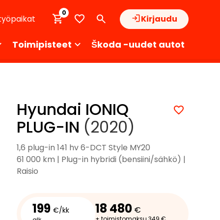
0
työpaikat
Kirjaudu
Toimipisteet
Škoda -uudet autot
Hyundai IONIQ
PLUG-IN
(2020)
1,6 plug-in 141 hv 6-DCT Style MY20
61 000 km | Plug-in hybridi (bensiini/sähkö) |
Raisio
199
18 480
€
€/kk
+ toimistomaksu 349 €
alk.