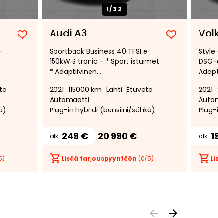
1/
32
Audi A3
Vol
Lisää
Poista
Lisää
Poista
-
Sportback Business 40 TFSI e
Style
suosikiksi
suosikeista
suosikiksi
suosikeist
150kW S tronic - * Sport istuimet
DSG-a
* Adaptiivinen
Adapt
vakionopeudensäädin *
vakio
to
2021
115000 km
Lahti
Etuveto
2021
*
Vetokoukku * Pysäköintitutkat *
Autom
Automaatti
Auto
ri
Matrix-Beam * Lisälämmitin *
Älypu
ö)
Plug-in hybridi (bensiini/sähkö)
Plug-
Digimittaristo *
Penkinlämmittimet *
249 €
20 990 €
1
alk.
alk.
5)
Lisää tarjouspyyntöön
(
0
/5)
Li