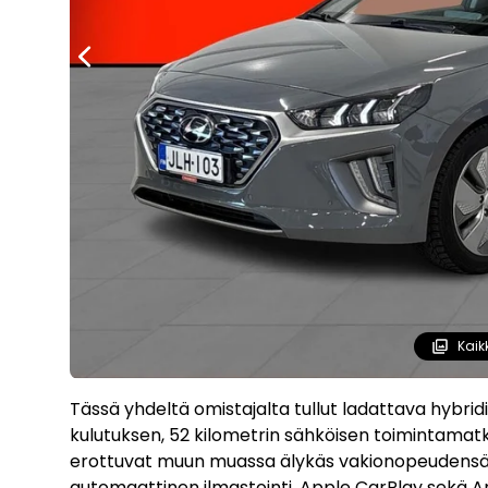
Kaik
Tässä yhdeltä omistajalta tullut ladattava hybridi 
kulutuksen, 52 kilometrin sähköisen toimintamatk
erottuvat muun muassa älykäs vakionopeudensäädi
automaattinen ilmastointi, Apple CarPlay sekä An