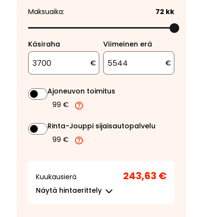
Maksuaika:
72
kk
Käsiraha
Viimeinen erä
€
€
Ajoneuvon toimitus
99 €
Rinta-Jouppi sijaisautopalvelu
99 €
243,63 €
Kuukausierä
Näytä
hintaerittely