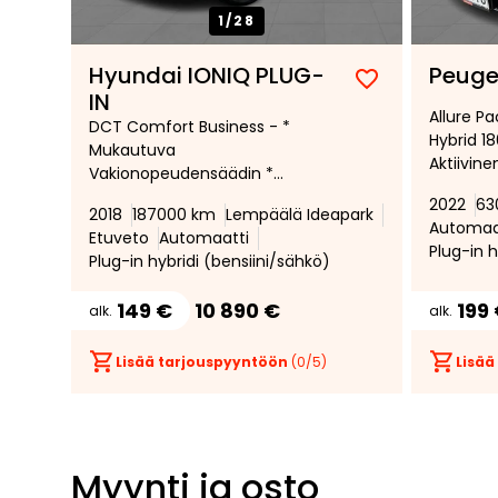
1/
28
Hyundai IONIQ PLUG-
Peuge
Lisää
Poista
IN
Allure P
suosikiksi
suosikeista
DCT Comfort Business - *
Hybrid 1
Mukautuva
Aktiivine
Vakionopeudensäädin *
vakiono
Ratinlämmitin *
2022
63
Kaistava
2018
187000 km
Lempäälä Ideapark
Peruutuskamera * Langaton
Automaa
Pysäköin
Etuveto
Automaatti
Puhelinlataus * Kahdet Renkaat
Plug-in h
takana, D
Plug-in hybridi (bensiini/sähkö)
* Infinity Sound System *
Lämmitet
tuulilasi 
149 €
10 890 €
199
alk.
alk.
Lisää tarjouspyyntöön
(
0
/5)
Lisää
Myynti ja osto