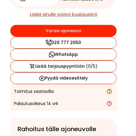
Laske sinulle sopiva kuukausierä
Varaa ajoneuvo
020 777 2050
WhatsApp
Lisää tarjouspyyntöön
(
0
/5)
Pyydä videoesittely
Toimitus saatavilla
Palautusoikeus 14 vrk
Rahoitus tälle ajoneuvolle