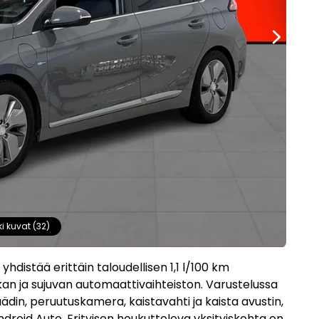
ki kuvat (32)
yhdistää erittäin taloudellisen 1,1 l/100 km
an ja sujuvan automaattivaihteiston. Varustelussa
n, peruutuskamera, kaistavahti ja kaista avustin,
droid Auto. Erityisen houkutteleva yksityiskohta on