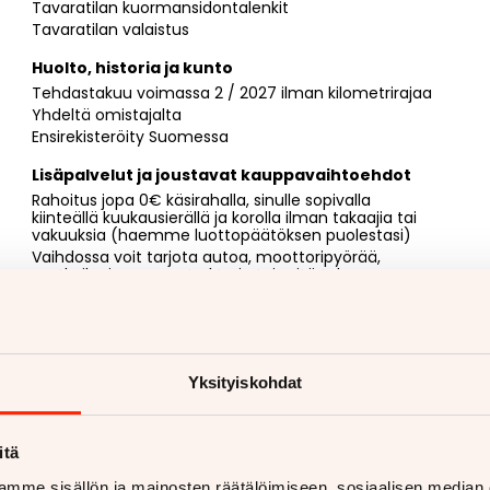
Tavaratilan kuormansidontalenkit
Tavaratilan valaistus
Huolto, historia ja kunto
Tehdastakuu voimassa 2 / 2027 ilman kilometrirajaa
Yhdeltä omistajalta
Ensirekisteröity Suomessa
Lisäpalvelut ja joustavat kauppavaihtoehdot
Rahoitus jopa 0€ käsirahalla, sinulle sopivalla
kiinteällä kuukausierällä ja korolla ilman takaajia tai
vakuuksia (haemme luottopäätöksen puolestasi)
Vaihdossa voit tarjota autoa, moottoripyörää,
matkailuajoneuvoa, traktoria tai mitä tahansa
muuta ajoneuvoa (yhtä tai vaikka useampaakin)
Myyjän yhteystiedot
Joel Gustafsson
050 596 6595
. Minut tavoittaa myös
WhatsAppilla
https://wa.me/358505966595
Yksityiskohdat
itä
mme sisällön ja mainosten räätälöimiseen, sosiaalisen median