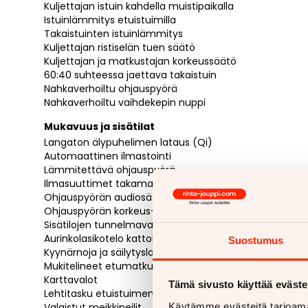
Kuljettajan istuin kahdella muistipaikalla
Istuinlämmitys etuistuimilla
Takaistuinten istuinlämmitys
Kuljettajan ristiselän tuen säätö
Kuljettajan ja matkustajan korkeussäätö
60:40 suhteessa jaettava takaistuin
Nahkaverhoiltu ohjauspyörä
Nahkaverhoiltu vaihdekepin nuppi
Mukavuus ja sisätilat
Langaton älypuhelimen lataus (Qi)
Automaattinen ilmastointi
Lämmitettävä ohjauspyörä
Ilmasuuttimet takamatkustajille
Ohjauspyörän audiosäätimet
Ohjauspyörän korkeus- ja etäisyyssäätö
Sisätilojen tunnelmavalaistus
Aurinkolasikotelo kattokonsolissa
Suostumus
Kyynärnoja ja säilytyslokero lattiakonsolissa
Mukitelineet etumatkustajille
Karttavalot
Tämä sivusto käyttää eväste
Lehtitasku etuistuimen selkänojassa
Valaistut meikkipeilit
Käytämme evästeitä tarjoama