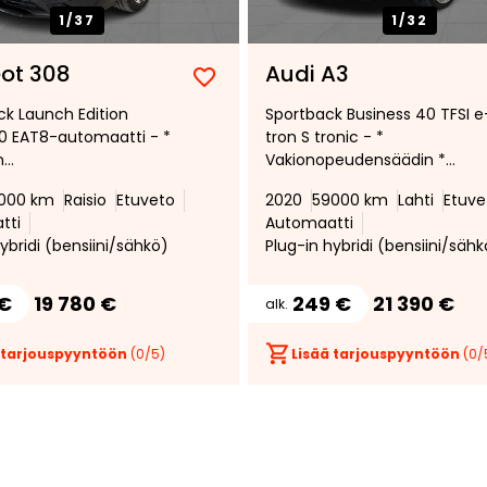
1/
37
1/
32
ot 308
Audi A3
Lisää
Poista
ack Launch Edition
Sportback Business 40 TFSI e
suosikiksi
suosikeista
80 EAT8-automaatti - *
tron S tronic - *
n
Vakionopeudensäädin *
peudensäädin,
Digimittaristo * Audi Sound
000 km
Raisio
Etuveto
2020
59000 km
Lahti
Etuve
hti, Peruutuskamera,
System * LED-ajovalot * Navi 
tti
Automaatti
titutka edessä ja
KESSY * Pysäköintitutkat * Juu
ybridi (bensiini/sähkö)
Plug-in hybridi (bensiini/sähk
igitaalinen Cockpit,
huollettu *
tävä ohjauspyörä ja
*
 €
19 780 €
249 €
21 390 €
alk.
 tarjouspyyntöön
(
0
/5)
Lisää tarjouspyyntöön
(
0
/