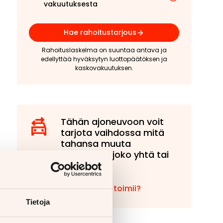
vakuutuksesta
Hae rahoitustarjous
Rahoituslaskelma on suuntaa antava ja
edellyttää hyväksytyn luottopäätöksen ja
kaskovakuutuksen.
Tähän ajoneuvoon voit
tarjota vaihdossa mitä
tahansa muuta
ajoneuvoa, joko yhtä tai
useampaa!
Miten vaihto toimii?
Tietoja