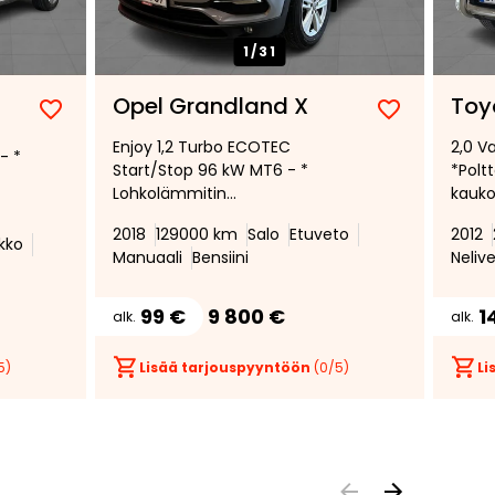
1/
31
Opel Grandland X
Toy
Lisää
Poista
Lisää
Poista
Enjoy 1,2 Turbo ECOTEC
2,0 V
suosikiksi
suosikeista
suosikiksi
suosikeist
- *
Start/Stop 96 kW MT6 - *
*Polt
Lohkolämmitin
kauko
sisätilapistokkeella *
Nahka
2018
129000 km
Salo
Etuveto
2012
Lämmitettävä ohjauspyörä *
Keyles
kko
Manuaali
Bensiini
Neliv
Vakionopeuden säädin *
Peruu
*
99 €
9 800 €
1
alk.
alk.
5)
Lisää tarjouspyyntöön
(
0
/5)
Li