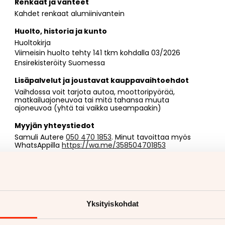
Renkaat ja vanteet
Kahdet renkaat alumiinivantein
Huolto, historia ja kunto
Huoltokirja
Viimeisin huolto tehty 141 tkm kohdalla 03/2026
Ensirekisteröity Suomessa
Lisäpalvelut ja joustavat kauppavaihtoehdot
Vaihdossa voit tarjota autoa, moottoripyörää,
matkailuajoneuvoa tai mitä tahansa muuta
ajoneuvoa (yhtä tai vaikka useampaakin)
Myyjän yhteystiedot
Samuli Autere
050 470 1853
. Minut tavoittaa myös
WhatsAppilla
https://wa.me/358504701853
Yksityiskohdat