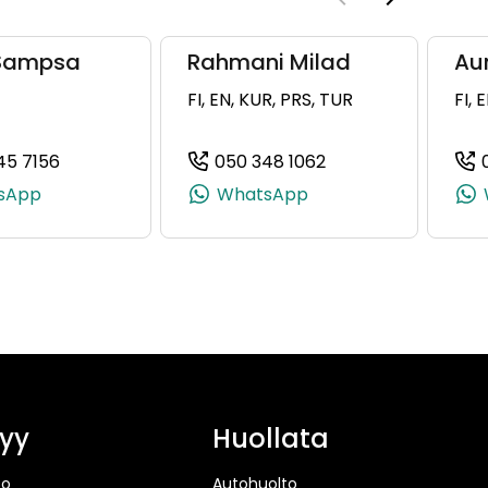
 Sampsa
Rahmani Milad
Au
FI, EN, KUR, PRS, TUR
FI, 
45 7156
050 348 1062
25686, +358 40 922 5686)
(+358503457156, 0503457156, +358 50 345 7156)
(+358503481062, 0
sApp
WhatsApp
yy
Huollata
to
Autohuolto