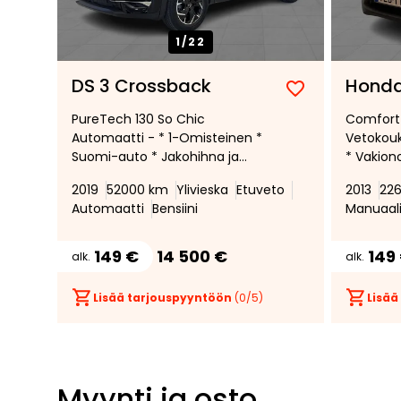
1/
22
DS 3 Crossback
Hond
Lisää
Poista
PureTech 130 So Chic
Comfort 
suosikiksi
suosikeista
Automaatti - * 1-Omisteinen *
Vetokouk
Suomi-auto * Jakohihna ja
* Vakion
Öljynvaihto 01/26 *
2019
52000 km
Ylivieska
Etuveto
2013
22
Moottorilämmitin
Automaatti
Bensiini
Manuaal
sisäpuhaltimella *
149 €
14 500 €
149
alk.
alk.
Lisää tarjouspyyntöön
(
0
/5)
Lisää
Myynti ja osto