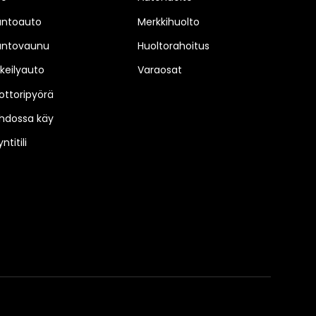
untoauto
Merkkihuolto
untovaunu
Huoltorahoitus
keilyauto
Varaosat
ttoripyörä
hdossa käy
ntitili