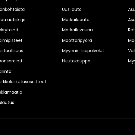
jankohtaista
Uusi auto
As
laa uutiskirje
Matkailuauto
As
ekrytointi
Matkailuvaunu
Ret
oimipisteet
Moottoripyörä
Moo
astuullisuus
Myynnin lisäpalvelut
Vai
ponsorointi
Huutokauppa
Myy
llinto
erkkolaskutusosoitteet
eklamaatio
alautus