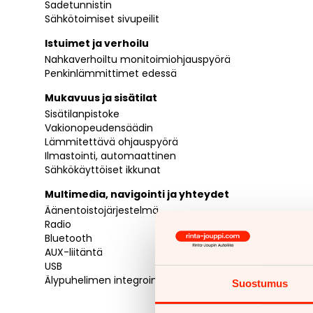
Sadetunnistin
Sähkötoimiset sivupeilit
Istuimet ja verhoilu
Nahkaverhoiltu monitoimiohjauspyörä
Penkinlämmittimet edessä
Mukavuus ja sisätilat
Sisätilanpistoke
Vakionopeudensäädin
Lämmitettävä ohjauspyörä
Ilmastointi, automaattinen
Sähkökäyttöiset ikkunat
Multimedia, navigointi ja yhteydet
Äänentoistojärjestelmä
Radio
Bluetooth
AUX-liitäntä
USB
Älypuhelimen integrointi
Suostumus