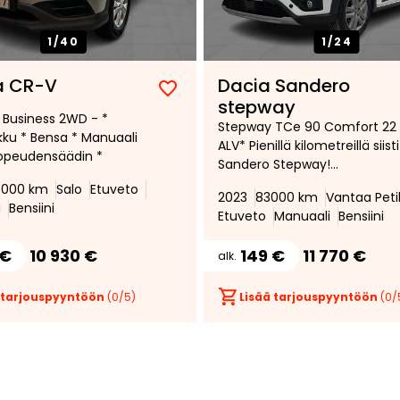
1/
40
1/
24
a CR-V
Dacia Sandero
Lisää
Poista
stepway
Business 2WD - *
suosikiksi
suosikeista
Stepway TCe 90 Comfort 22 
ku * Bensa * Manuaali
ALV* Pienillä kilometreillä siisti
opeudensäädin *
Sandero Stepway!
*Vakionopeudensäädin *
6000 km
Salo
Etuveto
2023
83000 km
Vantaa Peti
Lohkolämmitin sisähaaralla *
i
Bensiini
Etuveto
Manuaali
Bensiini
Peruutustutka * Täydellinen
huoltohistoria * Led-ajovalot
 €
10 930 €
149 €
11 770 €
alk.
Bluetooth*
 tarjouspyyntöön
(
0
/5)
Lisää tarjouspyyntöön
(
0
/