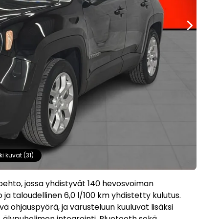
ki kuvat (31)
toehto, jossa yhdistyvät 140 hevosvoiman
ja taloudellinen 6,0 l/100 km yhdistetty kulutus.
vä ohjauspyörä, ja varusteluun kuuluvat lisäksi
 älypuhelimen integrointi, Bluetooth sekä