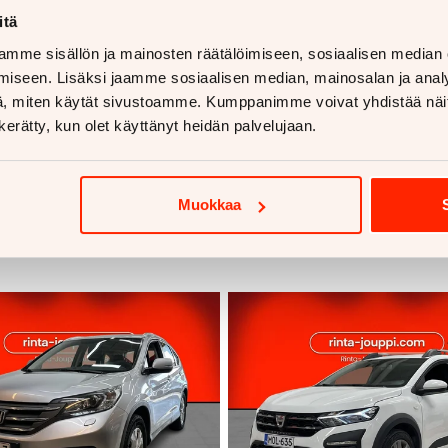
itä
mme sisällön ja mainosten räätälöimiseen, sosiaalisen median
iseen. Lisäksi jaamme sosiaalisen median, mainosalan ja analy
, miten käytät sivustoamme. Kumppanimme voivat yhdistää näitä t
n kerätty, kun olet käyttänyt heidän palvelujaan.
voja
Muokkaa