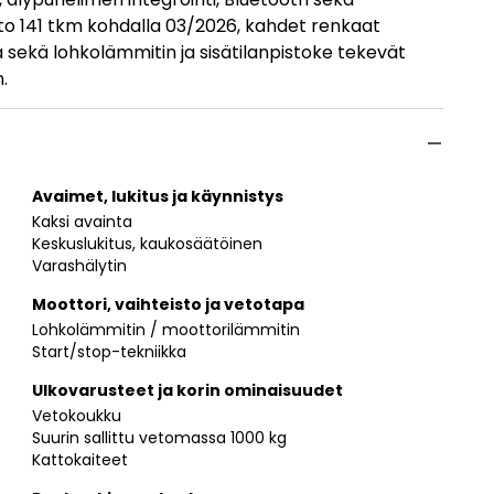
olto 141 tkm kohdalla 03/2026, kahdet renkaat
 sekä lohkolämmitin ja sisätilanpistoke tekevät
.
Avaimet, lukitus ja käynnistys
Kaksi avainta
Keskuslukitus, kaukosäätöinen
Varashälytin
Moottori, vaihteisto ja vetotapa
Lohkolämmitin / moottorilämmitin
Start/stop-tekniikka
Ulkovarusteet ja korin ominaisuudet
Vetokoukku
Suurin sallittu vetomassa 1000 kg
Kattokaiteet