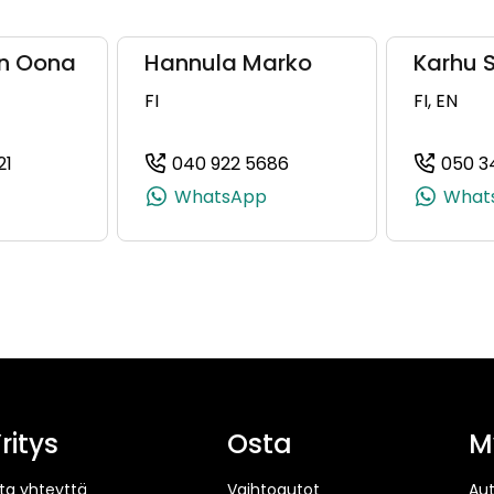
en Oona
Hannula Marko
Karhu
FI
FI, EN
21
040 922 5686
050 3
358 50 591 3491)
(+358503499621, 0503499621, +358 50 349 9621)
(+358409225686, 04092
WhatsApp
What
ritys
Osta
M
ta yhteyttä
Vaihtoautot
Au