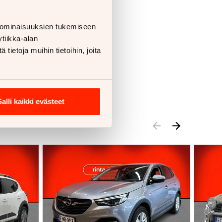
 ominaisuuksien tukemiseen
tiikka-alan
ietoja muihin tietoihin, joita
Salli kaikki evästeet