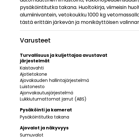
pysäköintitutka takana. Huoltokirja, viimeisin hu
alumiinivantein, vetokoukku 1000 kg vetomassalla
tästä erittäin järkevän ja monikäyttöisen valinnan
Varusteet
Turvallisuus ja kuljettajaa avustavat
järjestelmät
Kaistavahti
Ajotietokone
Ajovakauden hallintajärjestelmä
Luistonesto
Ajonvakautusjärjestelmä
Lukkiutumattomat jarrut (ABS)
Pysäköinti ja kamerat
Pysäköintitutka takana
Ajovalot ja näkyvyys
Sumuvalot