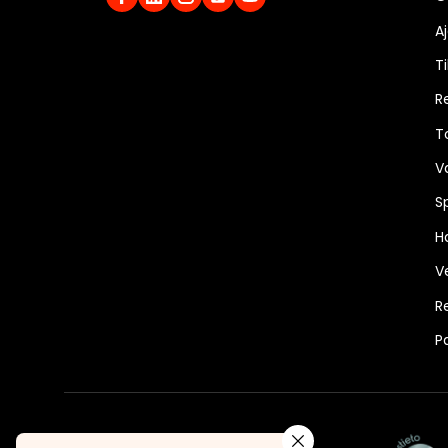
A
Ti
R
T
V
S
Ha
V
R
P