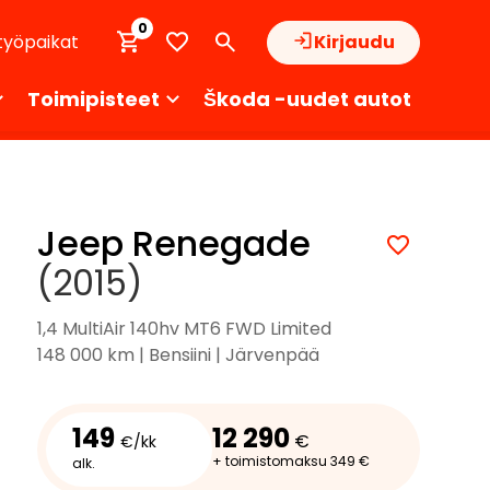
0
työpaikat
Kirjaudu
Toimipisteet
Škoda -uudet autot
Jeep Renegade
(2015)
1,4 MultiAir 140hv MT6 FWD Limited
148 000 km | Bensiini | Järvenpää
149
12 290
€
€/kk
+ toimistomaksu 349 €
alk.