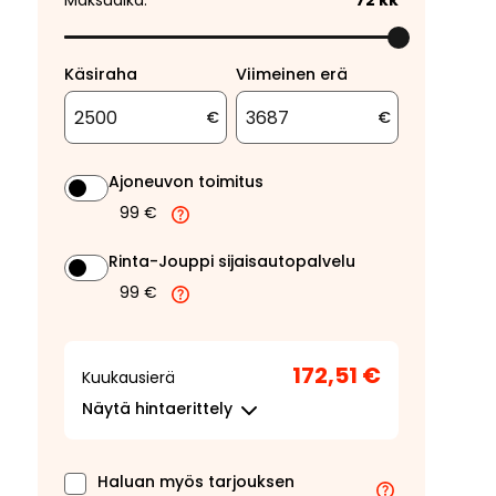
Maksuaika:
72
kk
Käsiraha
Viimeinen erä
€
€
Ajoneuvon toimitus
99 €
Rinta-Jouppi sijaisautopalvelu
99 €
172,51 €
Kuukausierä
Näytä
hintaerittely
Haluan myös tarjouksen