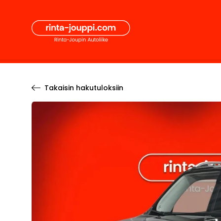
Hyppää
Secon
sisältöön
Pääval
Takaisin hakutuloksiin