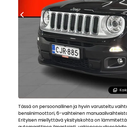
Kaik
Tässä on persoonallinen ja hyvin varusteltu vaih
bensiinimoottori, 6-vaihteinen manuaalivaihteisto 
Erityisen miellyttävä yksityiskohta on lämmitettä
automaattinen ilmastointi, vakionopeudensäädin,