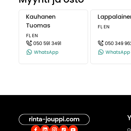
Kauhanen
Lappalain
Tuomas
FI, EN
FI, EN
050 591 3491
050 349 96
(+358505913491, 0505913491, +
WhatsApp
WhatsApp
Y
O