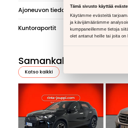
Tämä sivusto käyttää eväste
Ajoneuvon tiedot
Käytämme evästeitä tarjoama
ja kävijämäärämme analysoim
Kuntoraportit
kumppaneillemme tietoja siitä
olet antanut heille tai joita o
Samankaltaisia ajoneu
Katso kaikki