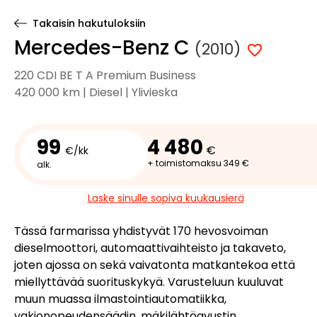
Takaisin hakutuloksiin
Mercedes-Benz C
(2010)
220 CDI BE T A Premium Business
420 000 km | Diesel | Ylivieska
99
4 480
€
€/kk
+ toimistomaksu 349 €
alk.
Laske sinulle sopiva kuukausierä
Tässä farmarissa yhdistyvät 170 hevosvoiman
dieselmoottori, automaattivaihteisto ja takaveto,
joten ajossa on sekä vaivatonta matkantekoa että
miellyttävää suorituskykyä. Varusteluun kuuluvat
muun muassa ilmastointiautomatiikka,
vakionopeudensäädin, mäkilähtöavustin,