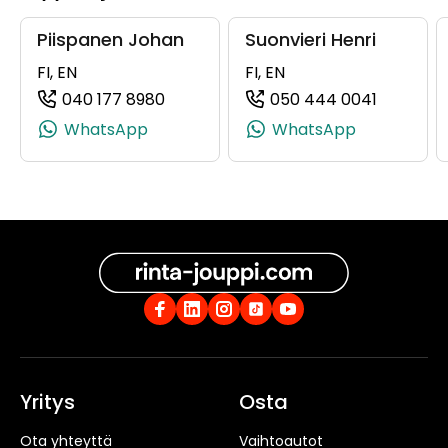
Piispanen Johan
Suonvieri Henri
FI, EN
FI, EN
040 177 8980
050 444 0041
(+358401778980, 0401778980, +358 
(+358504
WhatsApp
WhatsApp
Yritys
Osta
Ota yhteyttä
Vaihtoautot