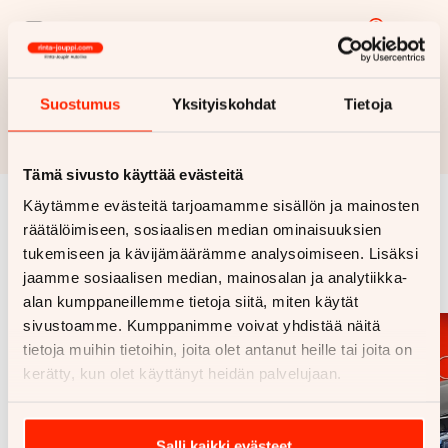
Haluan myös tarjouksen vakuutuksesta
Hae rahoitustarjous
Suostumus
Yksityiskohdat
Tietoja
Rahoituslaskelma on suuntaa antava ja edellyttää hyväksytyn
luottopäätöksen ja kaskovakuutuksen.
Tämä sivusto käyttää evästeitä
Käytämme evästeitä tarjoamamme sisällön ja mainosten
räätälöimiseen, sosiaalisen median ominaisuuksien
Samankaltaisia ajoneuvoja
tukemiseen ja kävijämäärämme analysoimiseen. Lisäksi
Katso kaikki
jaamme sosiaalisen median, mainosalan ja analytiikka-
alan kumppaneillemme tietoja siitä, miten käytät
sivustoamme. Kumppanimme voivat yhdistää näitä
tietoja muihin tietoihin, joita olet antanut heille tai joita on
kerätty, kun olet käyttänyt heidän palvelujaan.
Salli kaikki evästeet