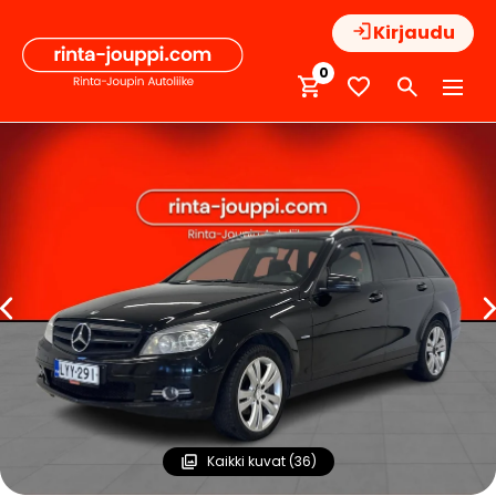
Hyppää
Kirjaudu
sisältöön
0
Kaikki kuvat (36)