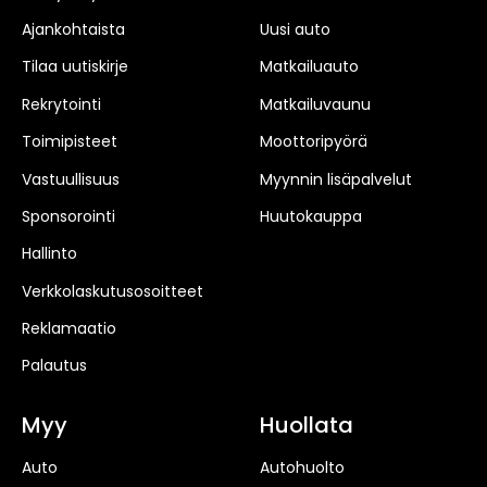
Ajankohtaista
Uusi auto
Tilaa uutiskirje
Matkailuauto
Rekrytointi
Matkailuvaunu
Toimipisteet
Moottoripyörä
Vastuullisuus
Myynnin lisäpalvelut
Sponsorointi
Huutokauppa
Hallinto
Verkkolaskutusosoitteet
Reklamaatio
Palautus
Myy
Huollata
Auto
Autohuolto