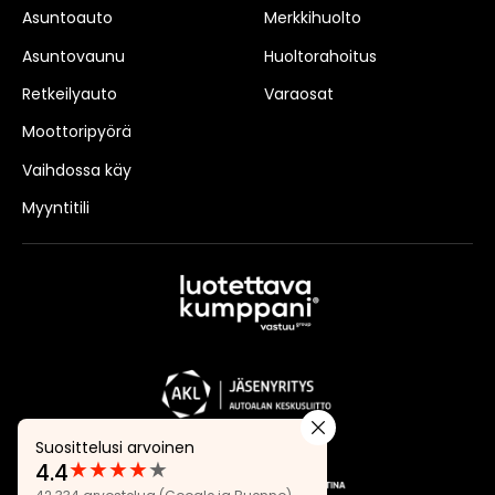
Asuntoauto
Merkkihuolto
Asuntovaunu
Huoltorahoitus
Retkeilyauto
Varaosat
Moottoripyörä
Vaihdossa käy
Myyntitili
Suosittelusi arvoinen
★
★
★
★
★
4.4
Arvostelut: