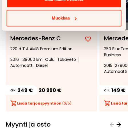
Muokkaa
1/
20
Mercedes-Benz C
Mercede
Lisää
Poista
220 d T A AMG Premium Edition
250 BlueTe
suosikiksi
suosikeista
Business
2016
139000 km
Oulu
Takaveto
Automaatti
Diesel
2015
27900
Automaatti
249 €
20 990 €
149 €
alk.
alk.
Lisää tarjouspyyntöön
(
0
/5)
Lisää t
Myynti ja osto