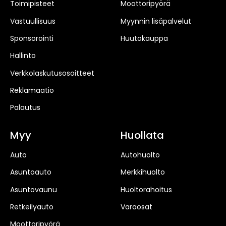
Toimipisteet
Moottoripyörä
Vastuullisuus
Myynnin lisäpalvelut
Sponsorointi
Huutokauppa
Hallinto
Verkkolaskutusosoitteet
Reklamaatio
Palautus
Myy
Huollata
Auto
Autohuolto
Asuntoauto
Merkkihuolto
Asuntovaunu
Huoltorahoitus
Retkeilyauto
Varaosat
Moottoripyörä