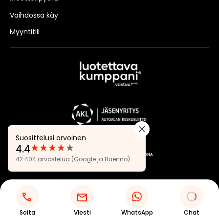
Vaihdossa käy
Myyntitili
Suosittelusi arvoinen
★
★
★
★
★
4.4
Arvostelut:
42 404 arvostelua
(Google ja Buenno)
4.4
Tietosuojaseloste
Evästeasetukset
Soita
Viesti
WhatsApp
Chat