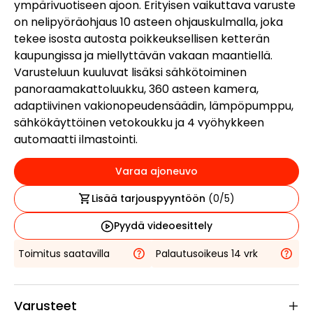
ympärivuotiseen ajoon. Erityisen vaikuttava varuste
on nelipyöräohjaus 10 asteen ohjauskulmalla, joka
tekee isosta autosta poikkeuksellisen ketterän
kaupungissa ja miellyttävän vakaan maantiellä.
Varusteluun kuuluvat lisäksi sähkötoiminen
panoraamakattoluukku, 360 asteen kamera,
adaptiivinen vakionopeudensäädin, lämpöpumppu,
sähkökäyttöinen vetokoukku ja 4 vyöhykkeen
automaatti ilmastointi.
Varaa ajoneuvo
Lisää tarjouspyyntöön
(
0
/5)
Pyydä videoesittely
Toimitus saatavilla
Palautusoikeus 14 vrk
Varusteet