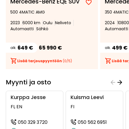
Mercedes-Benz EQE SUV
Mercede
Lisää
Poista
500 4MATIC AMG
350 4MATI
suosikiksi
suosikeista
2023
6000 km
Oulu
Neliveto
2024
1080
Automaatti
Sähkö
Automaatti
649 €
65 990 €
499 €
alk.
alk.
Lisää tarjouspyyntöön
(
0
/5)
Lisää t
Myynti ja osto
Kurppa Jesse
Kuisma Leevi
FI, EN
FI
050 329 3720
050 562 6951
(+358503293720, 0503293720, +358 
(+3585056