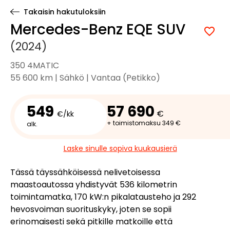
Takaisin hakutuloksiin
Mercedes-Benz EQE SUV
(2024)
350 4MATIC
55 600 km | Sähkö | Vantaa (Petikko)
549
57 690
€
€/kk
+ toimistomaksu 349 €
alk.
Laske sinulle sopiva kuukausierä
Tässä täyssähköisessä nelivetoisessa
maastoautossa yhdistyvät 536 kilometrin
toimintamatka, 170 kW:n pikalatausteho ja 292
hevosvoiman suorituskyky, joten se sopii
erinomaisesti sekä pitkille matkoille että