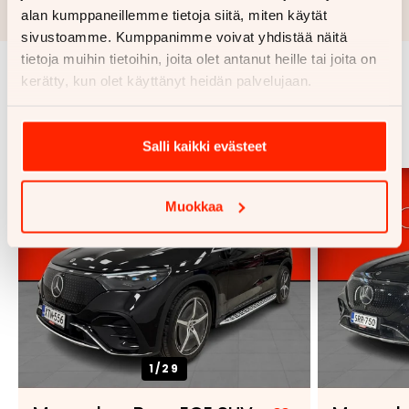
luottopäätöksen ja kaskovakuutuksen.
alan kumppaneillemme tietoja siitä, miten käytät
sivustoamme. Kumppanimme voivat yhdistää näitä
tietoja muihin tietoihin, joita olet antanut heille tai joita on
kerätty, kun olet käyttänyt heidän palvelujaan.
Samankaltaisia ajoneuvoja
Katso kaikki
Salli kaikki evästeet
Muokkaa
1/
29