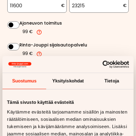
€
€
Ajoneuvon toimitus
99 €
Rinta-Jouppi sijaisautopalvelu
99 €
532,89 €
Kuukausierä
Suostumus
Yksityiskohdat
Tietoja
Näytä
hintaerittely
Tämä sivusto käyttää evästeitä
Haluan myös tarjouksen vakuutuksesta
Käytämme evästeitä tarjoamamme sisällön ja mainosten
räätälöimiseen, sosiaalisen median ominaisuuksien
Hae rahoitustarjous
tukemiseen ja kävijämäärämme analysoimiseen. Lisäksi
jaamme sosiaalisen median, mainosalan ja analytiikka-
Rahoituslaskelma on suuntaa antava ja edellyttää hyväksytyn