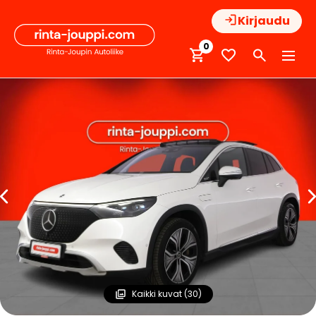
Hyppää
Kirjaudu
sisältöön
0
Kaikki kuvat (30)