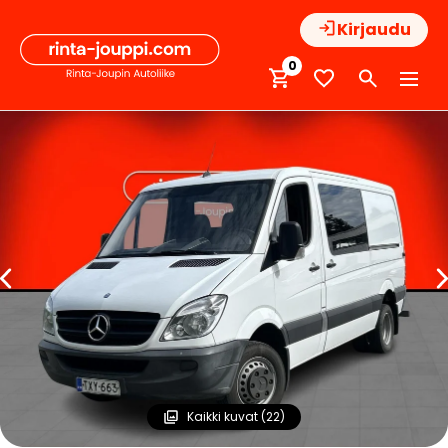
Hyppää
Kirjaudu
sisältöön
0
Kaikki kuvat (22)