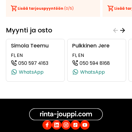
Lisää tarjouspyyntöön
(
0
/5)
Lisää t
Myynti ja osto
Simola Teemu
Pulkkinen Jere
FI, EN
FI, EN
050 597 4163
050 594 8168
(+358505974163, 0505974163, +358 
(+358505
WhatsApp
WhatsApp