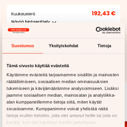
192,43 €
Kuukausierä
Näytä
hintaerittely
Haluan myös tarjouksen vakuutuksesta
Suostumus
Yksityiskohdat
Tietoja
Hae rahoitustarjous
Tämä sivusto käyttää evästeitä
Rahoituslaskelma on suuntaa antava ja edellyttää hyväksytyn
luottopäätöksen ja kaskovakuutuksen.
Käytämme evästeitä tarjoamamme sisällön ja mainosten
räätälöimiseen, sosiaalisen median ominaisuuksien
tukemiseen ja kävijämäärämme analysoimiseen. Lisäksi
jaamme sosiaalisen median, mainosalan ja analytiikka-
Samankaltaisia ajoneuvoja
alan kumppaneillemme tietoja siitä, miten käytät
sivustoamme. Kumppanimme voivat yhdistää näitä
Katso kaikki
tietoja muihin tietoihin, joita olet antanut heille tai joita on
kerätty, kun olet käyttänyt heidän palvelujaan.