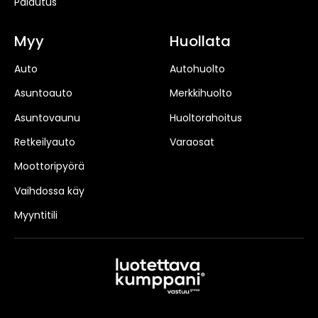
Palautus
Myy
Huollata
Auto
Autohuolto
Asuntoauto
Merkkihuolto
Asuntovaunu
Huoltorahoitus
Retkeilyauto
Varaosat
Moottoripyörä
Vaihdossa käy
Myyntitili