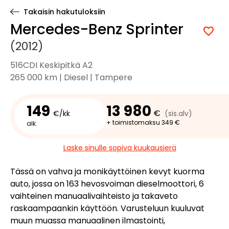
Takaisin hakutuloksiin
Mercedes-Benz Sprinter
(2012)
516CDI Keskipitkä A2
265 000 km | Diesel | Tampere
149
13 980
€
€/kk
(sis.alv)
+ toimistomaksu 349 €
alk.
Laske sinulle sopiva kuukausierä
Tässä on vahva ja monikäyttöinen kevyt kuorma
auto, jossa on 163 hevosvoiman dieselmoottori, 6
vaihteinen manuaalivaihteisto ja takaveto
raskaampaankin käyttöön. Varusteluun kuuluvat
muun muassa manuaalinen ilmastointi,