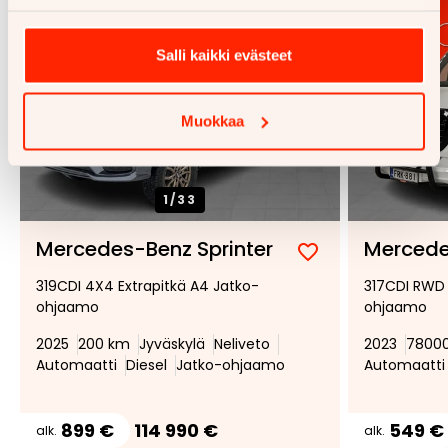
Salli kaikki evästeet
Muokkaa
1/
33
Mercedes-Benz Sprinter
Mercede
Lisää
Poista
319CDI 4X4 Extrapitkä A4 Jatko-
317CDI RWD 
suosikiksi
suosikeista
ohjaamo
ohjaamo
2025
200 km
Jyväskylä
Neliveto
2023
7800
Automaatti
Diesel
Jatko-ohjaamo
Automaatti
899 €
114 990 €
549 €
alk.
alk.