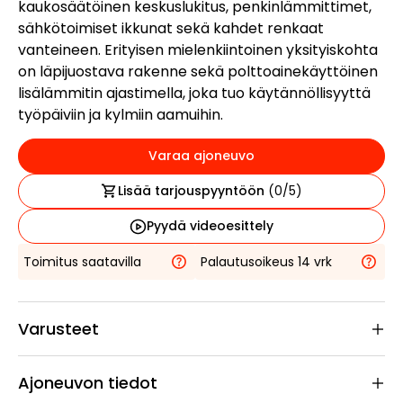
kaukosäätöinen keskuslukitus, penkinlämmittimet,
sähkötoimiset ikkunat sekä kahdet renkaat
vanteineen. Erityisen mielenkiintoinen yksityiskohta
on läpijuostava rakenne sekä polttoainekäyttöinen
lisälämmitin ajastimella, joka tuo käytännöllisyyttä
työpäiviin ja kylmiin aamuihin.
Varaa ajoneuvo
Lisää tarjouspyyntöön
(
0
/5)
Pyydä videoesittely
Toimitus saatavilla
Palautusoikeus 14 vrk
Varusteet
Ajoneuvon tiedot