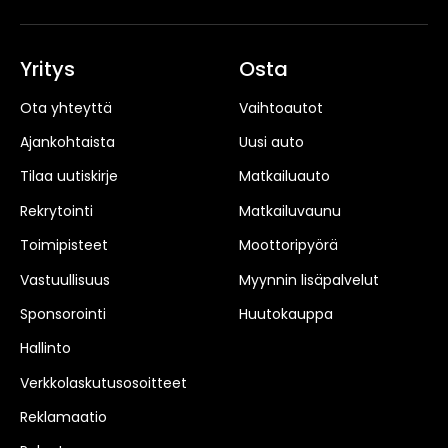
Yritys
Osta
Ota yhteyttä
Vaihtoautot
Ajankohtaista
Uusi auto
Tilaa uutiskirje
Matkailuauto
Rekrytointi
Matkailuvaunu
Toimipisteet
Moottoripyörä
Vastuullisuus
Myynnin lisäpalvelut
Sponsorointi
Huutokauppa
Hallinto
Verkkolaskutusosoitteet
Reklamaatio