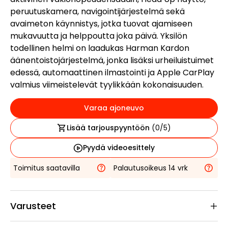
peruutuskamera, navigointijärjestelmä sekä
avaimeton käynnistys, jotka tuovat ajamiseen
mukavuutta ja helppoutta joka päivä. Yksilön
todellinen helmi on laadukas Harman Kardon
äänentoistojärjestelmä, jonka lisäksi urheiluistuimet
edessä, automaattinen ilmastointi ja Apple CarPlay
valmius viimeistelevät tyylikkään kokonaisuuden.
Varaa ajoneuvo
Lisää tarjouspyyntöön
(
0
/5)
Pyydä videoesittely
Toimitus saatavilla
Palautusoikeus 14 vrk
Varusteet