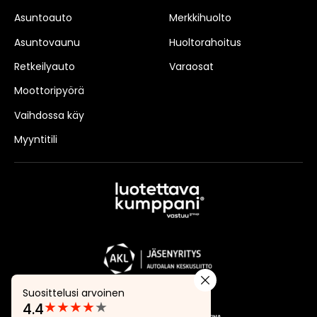
Asuntoauto
Merkkihuolto
Asuntovaunu
Huoltorahoitus
Retkeilyauto
Varaosat
Moottoripyörä
Vaihdossa käy
Myyntitili
Suosittelusi arvoinen
★
★
★
★
★
4.4
Arvostelut: