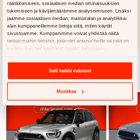
räätälöimiseen, sosiaalisen median ominaisuuksien
Haluan myös tarjouksen vakuutuksesta
tukemiseen ja kävijämäärämme analysoimiseen. Lisäksi
jaamme sosiaalisen median, mainosalan ja analytiikka-
Hae rahoitustarjous
alan kumppaneillemme tietoja siitä, miten käytät
Rahoituslaskelma on suuntaa antava ja edellyttää hyväksytyn
sivustoamme. Kumppanimme voivat yhdistää näitä
luottopäätöksen ja kaskovakuutuksen.
tietoja muihin tietoihin, joita olet antanut heille tai joita on
kerätty, kun olet käyttänyt heidän palvelujaan.
Samankaltaisia ajoneuvoja
Salli kaikki evästeet
Katso kaikki
Muokkaa