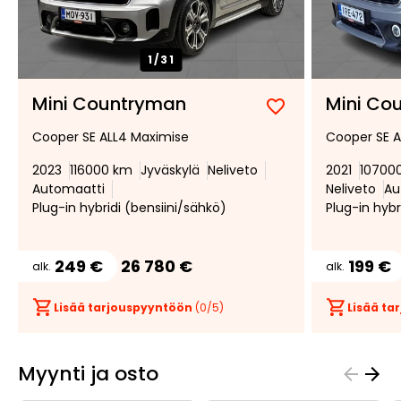
1/
31
Mini Countryman
Mini Co
Lisää
Poista
Cooper SE ALL4 Maximise
Cooper SE A
suosikiksi
suosikeista
2023
116000 km
Jyväskylä
Neliveto
2021
10700
Automaatti
Neliveto
Au
Plug-in hybridi (bensiini/sähkö)
Plug-in hybr
249 €
26 780 €
199 €
alk.
alk.
Lisää tarjouspyyntöön
(
0
/5)
Lisää t
Myynti ja osto