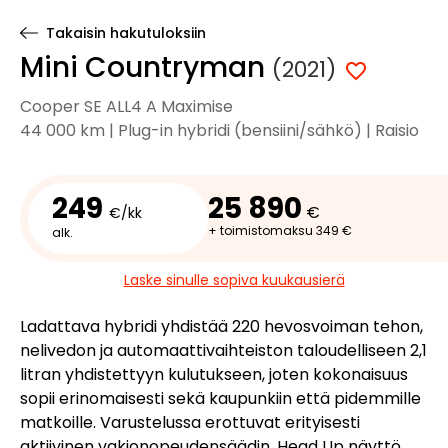
Takaisin hakutuloksiin
Mini Countryman
(2021)
Cooper SE ALL4 A Maximise
44 000 km | Plug-in hybridi (bensiini/sähkö) | Raisio
249
25 890
€
€/kk
+ toimistomaksu 349 €
alk.
Laske sinulle sopiva kuukausierä
Ladattava hybridi yhdistää 220 hevosvoiman tehon,
nelivedon ja automaattivaihteiston taloudelliseen 2,1
litran yhdistettyyn kulutukseen, joten kokonaisuus
sopii erinomaisesti sekä kaupunkiin että pidemmille
matkoille. Varustelussa erottuvat erityisesti
aktiivinen vakionopeudensäädin, Head Up näyttö,