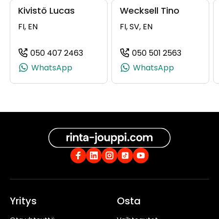
Kivistö Lucas
Wecksell Tino
FI, EN
FI, SV, EN
050 407 2463
050 501 2563
(+358504072463, 0504072463, +35
(+3585050
WhatsApp
WhatsApp
Yritys
Osta