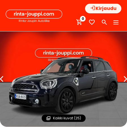
Hyppää
Kirjaudu
sisältöön
0
Kaikki kuvat (25)