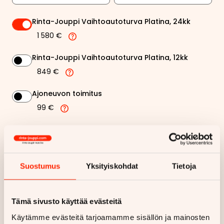
Rinta-Jouppi Vaihtoautoturva Platina, 24kk
1 580 €
Rinta-Jouppi Vaihtoautoturva Platina, 12kk
849 €
Ajoneuvon toimitus
99 €
Rinta-Jouppi sijaisautopalvelu
99 €
Suostumus
Yksityiskohdat
Tietoja
312,34 €
Kuukausierä
Näytä
hintaerittely
Tämä sivusto käyttää evästeitä
Käytämme evästeitä tarjoamamme sisällön ja mainosten