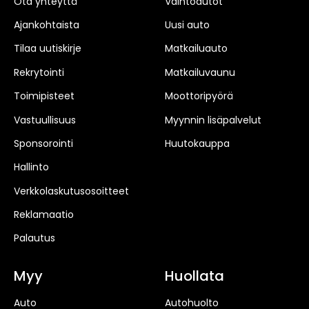
Ota yhteyttä
Vaihtoautot
Ajankohtaista
Uusi auto
Tilaa uutiskirje
Matkailuauto
Rekrytointi
Matkailuvaunu
Toimipisteet
Moottoripyörä
Vastuullisuus
Myynnin lisäpalvelut
Sponsorointi
Huutokauppa
Hallinto
Verkkolaskutusosoitteet
Reklamaatio
Palautus
Myy
Huollata
Auto
Autohuolto