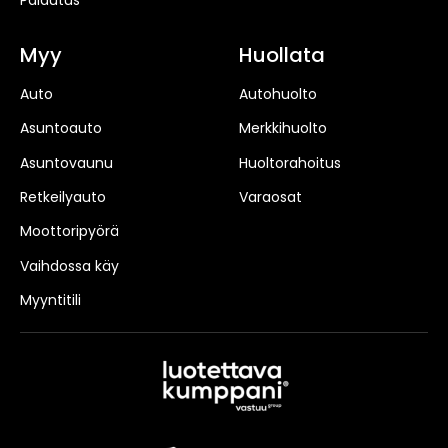
Palautus
Myy
Huollata
Auto
Autohuolto
Asuntoauto
Merkkihuolto
Asuntovaunu
Huoltorahoitus
Retkeilyauto
Varaosat
Moottoripyörä
Vaihdossa käy
Myyntitili