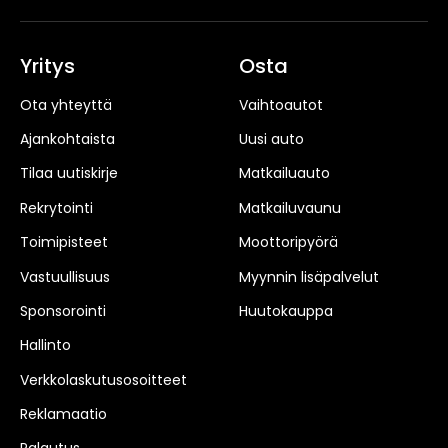
Yritys
Osta
Ota yhteyttä
Vaihtoautot
Ajankohtaista
Uusi auto
Tilaa uutiskirje
Matkailuauto
Rekrytointi
Matkailuvaunu
Toimipisteet
Moottoripyörä
Vastuullisuus
Myynnin lisäpalvelut
Sponsorointi
Huutokauppa
Hallinto
Verkkolaskutusosoitteet
Reklamaatio