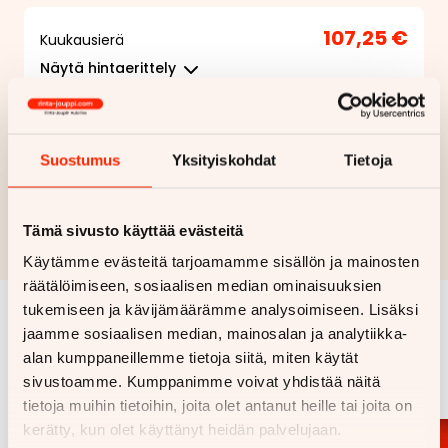
107,25 €
Kuukausierä
Näytä
hintaerittely
Haluan myös tarjouksen vakuutuksesta
Suostumus
Yksityiskohdat
Tietoja
Hae rahoitustarjous
Rahoituslaskelma on suuntaa antava ja edellyttää hyväksytyn
Tämä sivusto käyttää evästeitä
luottopäätöksen ja kaskovakuutuksen.
Käytämme evästeitä tarjoamamme sisällön ja mainosten
räätälöimiseen, sosiaalisen median ominaisuuksien
tukemiseen ja kävijämäärämme analysoimiseen. Lisäksi
jaamme sosiaalisen median, mainosalan ja analytiikka-
Samankaltaisia ajoneuvoja
alan kumppaneillemme tietoja siitä, miten käytät
Katso kaikki
sivustoamme. Kumppanimme voivat yhdistää näitä
tietoja muihin tietoihin, joita olet antanut heille tai joita on
kerätty, kun olet käyttänyt heidän palvelujaan.