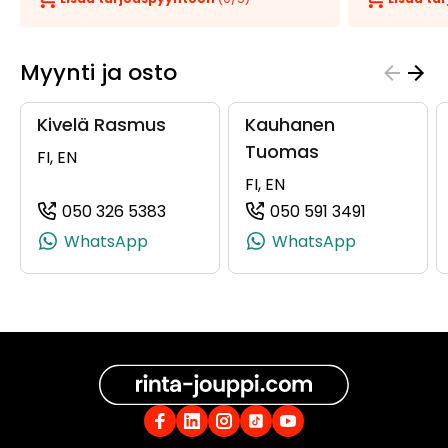
Myynti ja osto
Kivelä Rasmus
Kauhanen
Tuomas
FI, EN
FI, EN
050 326 5383
050 591 3491
(+358503265383, 0503265383, +358
(+35850591
WhatsApp
WhatsApp