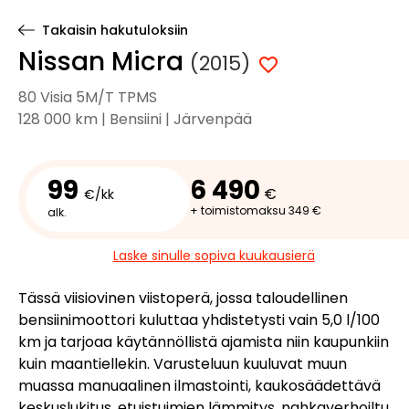
Takaisin hakutuloksiin
Nissan Micra
(2015)
80 Visia 5M/T TPMS
128 000 km | Bensiini | Järvenpää
99
6 490
€
€/kk
+ toimistomaksu 349 €
alk.
Laske sinulle sopiva kuukausierä
Tässä viisiovinen viistoperä, jossa taloudellinen
bensiinimoottori kuluttaa yhdistetysti vain 5,0 l/100
km ja tarjoaa käytännöllistä ajamista niin kaupunkiin
kuin maantiellekin. Varusteluun kuuluvat muun
muassa manuaalinen ilmastointi, kaukosäädettävä
keskuslukitus, etuistuimien lämmitys, nahkaverhoiltu