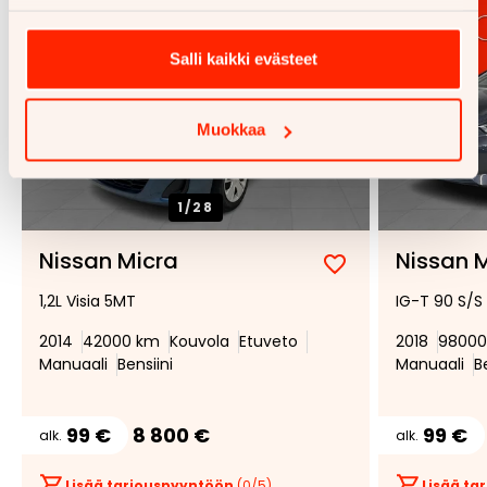
Salli kaikki evästeet
Muokkaa
1/
28
Nissan Micra
Nissan 
Lisää
Poista
1,2L Visia 5MT
IG-T 90 S/S
suosikiksi
suosikeista
2014
42000 km
Kouvola
Etuveto
2018
98000
Manuaali
Bensiini
Manuaali
B
99 €
8 800 €
99 €
alk.
alk.
Lisää tarjouspyyntöön
(
0
/5)
Lisää t