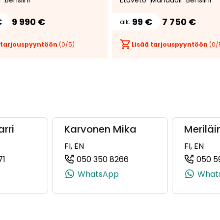
i
Bensiini
Etuveto
Manuaali
Bensiini
€
9 990 €
99 €
7 750 €
alk.
 tarjouspyyntöön
(
0
/5)
Lisää tarjouspyyntöön
(
0
/
rri
Karvonen Mika
Meriläi
FI, EN
FI, EN
71
050 350 8266
050 5
9, +358 50 400 8549)
(+358409226971, 0409226971, +358 40 922 6971)
(+358503508266, 05035
WhatsApp
What