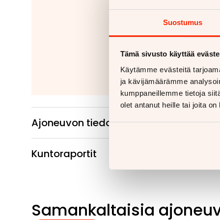
Jäitkö kaipaam
Suostumus
Tähänkin autoon v
Kiinteät ko
Irrotettavat 
Tämä sivusto käyttää eväste
Käytämme evästeitä tarjoama
Lue
ja kävijämäärämme analysoim
kumppaneillemme tietoja siitä
olet antanut heille tai joita o
Ajoneuvon tiedot
Kuntoraportit
Samankaltaisia ajoneu