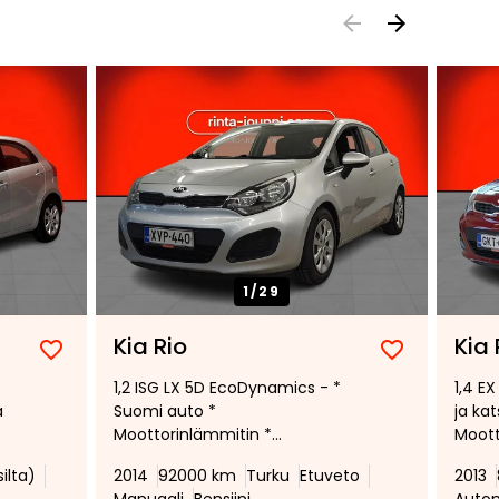
1/
29
Kia Rio
Kia 
Lisää
Poista
Lisää
Poista
1,2 ISG LX 5D EcoDynamics - *
1,4 EX
suosikiksi
suosikeista
suosikiksi
suosikeist
a
Suomi auto *
ja ka
Moottorinlämmitin *
Moott
aat
Sisätilalämmitin * Ilmastointi *
Vakin
ilta)
2014
92000 km
Turku
Etuveto
2013
Isofix *
Peruu