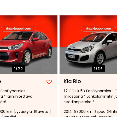
1/
30
1/
24
o
Kia Rio
Lisää
Poista
LX EcoDynamics -
1,2 ISG LX 5D EcoDynamics - *
suosikiksi
suosikeista
nti * lämmitettävä
Ilmastointi * Lohkolämmitin j
yörä
sisätilanpistoke *
Penkinlämmittimet * 2x renk
000 km
Jyväskylä
Etuveto
2014
83000 km
Espoo (Nihtis
*