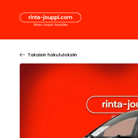
Hyppää
Secon
sisältöön
Pääval
Takaisin hakutuloksiin