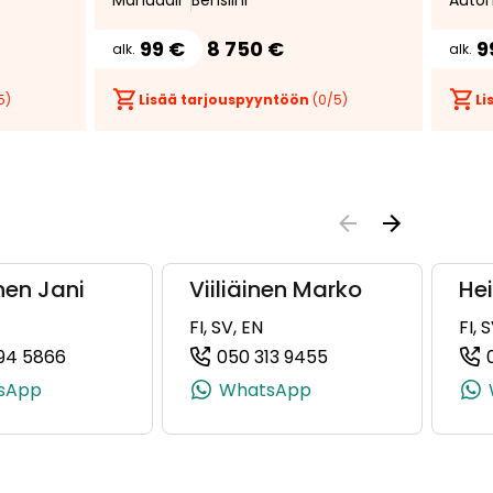
Manuaali
Bensiini
Auto
99 €
8 750 €
9
alk.
alk.
5)
Lisää tarjouspyyntöön
(
0
/5)
Li
nen Jani
Viiliäinen Marko
Hei
FI, SV, EN
FI, 
94 5866
050 313 9455
08266, +358 50 350 8266)
(+358505945866, 0505945866, +358 50 594 586
(+358503139455, 0
sApp
WhatsApp