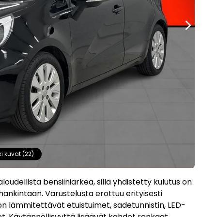
ki kuvat (22)
loudellista bensiiniarkea, sillä yhdistetty kulutus on
 hankintaan. Varustelusta erottuu erityisesti
on lämmitettävät etuistuimet, sadetunnistin, LED-
ot. Käytännöllisyyttä lisäävät kahdet renkaat