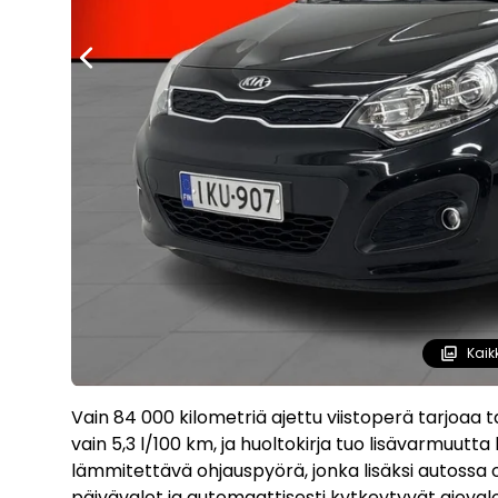
Kaik
Vain 84 000 kilometriä ajettu viistoperä tarjoaa ta
vain 5,3 l/100 km, ja huoltokirja tuo lisävarmuutta
lämmitettävä ohjauspyörä, jonka lisäksi autossa 
päivävalot ja automaattisesti kytkeytyvät ajoval