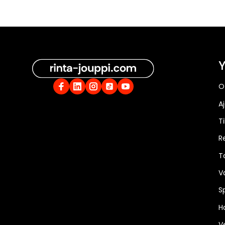
Y
O
A
Ti
R
T
V
S
Ha
V