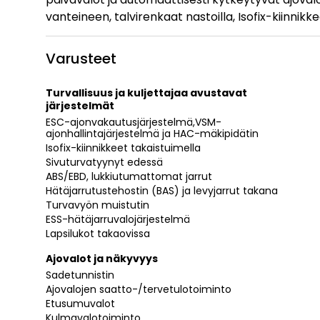
vanteineen, talvirenkaat nastoilla, Isofix-kiinnikk
Varusteet
Turvallisuus ja kuljettajaa avustavat
järjestelmät
ESC-ajonvakautusjärjestelmä,VSM-
ajonhallintajärjestelmä ja HAC-mäkipidätin
Isofix-kiinnikkeet takaistuimella
Sivuturvatyynyt edessä
ABS/EBD, lukkiutumattomat jarrut
Hätäjarrutustehostin (BAS) ja levyjarrut takana
Turvavyön muistutin
ESS-hätäjarruvalojärjestelmä
Lapsilukot takaovissa
Ajovalot ja näkyvyys
Sadetunnistin
Ajovalojen saatto-/tervetulotoiminto
Etusumuvalot
Kulmavalotoiminto