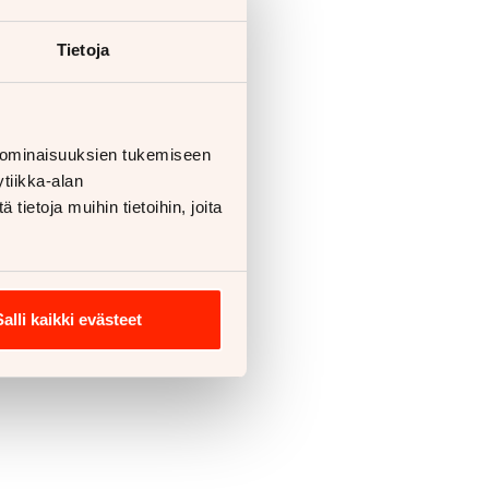
Tietoja
 ominaisuuksien tukemiseen
tiikka-alan
ietoja muihin tietoihin, joita
Salli kaikki evästeet