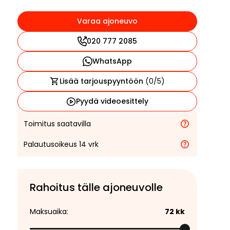
Varaa ajoneuvo
020 777 2085
WhatsApp
Lisää tarjouspyyntöön
(
0
/5)
Pyydä videoesittely
Toimitus saatavilla
Palautusoikeus 14 vrk
Rahoitus tälle ajoneuvolle
Maksuaika:
72
kk