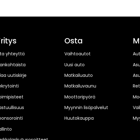
ritys
Osta
M
ta yhteyttä
Vaihtoautot
Au
jankohtaista
Uusi auto
As
laa uutiskirje
Matkailuauto
As
ekrytointi
Matkailuvaunu
Ret
oimipisteet
Moottoripyörä
Moo
astuullisuus
Myynnin lisäpalvelut
Vai
ponsorointi
Huutokauppa
Myy
llinto
erkkolaskutusosoitteet