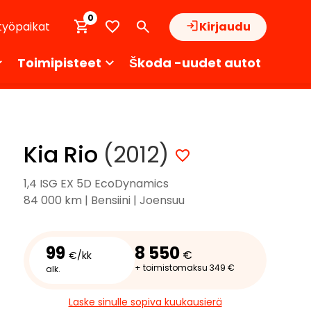
0
työpaikat
Kirjaudu
Toimipisteet
Škoda -uudet autot
Kia Rio
(2012)
1,4 ISG EX 5D EcoDynamics
84 000 km | Bensiini | Joensuu
99
8 550
€
€/kk
+ toimistomaksu 349 €
alk.
Laske sinulle sopiva kuukausierä