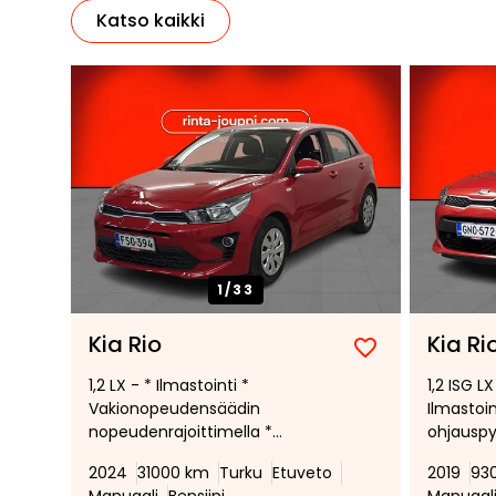
Katso kaikki
1/
33
Kia Rio
Kia Ri
Lisää
Poista
1,2 LX - * Ilmastointi *
1,2 ISG 
suosikiksi
suosikeista
Vakionopeudensäädin
Ilmastoi
nopeudenrajoittimella *
ohjausp
Lämmitettävä ohjauspyörä *
2024
31000 km
Turku
Etuveto
2019
93