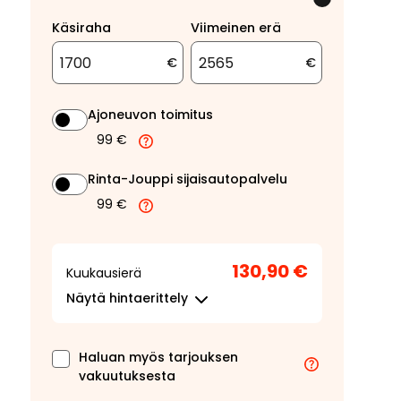
Käsiraha
Viimeinen erä
€
€
Ajoneuvon toimitus
99 €
Rinta-Jouppi sijaisautopalvelu
99 €
130,90 €
Kuukausierä
Näytä
hintaerittely
Haluan myös tarjouksen
vakuutuksesta