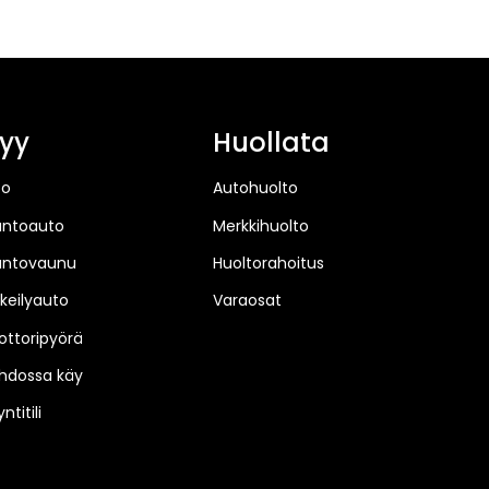
yy
Huollata
to
Autohuolto
untoauto
Merkkihuolto
untovaunu
Huoltorahoitus
keilyauto
Varaosat
ttoripyörä
hdossa käy
ntitili