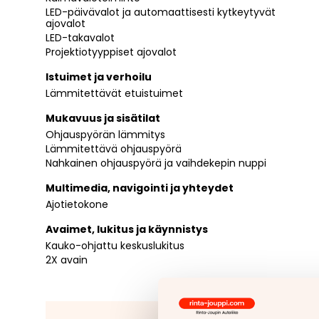
LED-päivävalot ja automaattisesti kytkeytyvät
ajovalot
LED-takavalot
Projektiotyyppiset ajovalot
Istuimet ja verhoilu
Lämmitettävät etuistuimet
Mukavuus ja sisätilat
Ohjauspyörän lämmitys
Lämmitettävä ohjauspyörä
Nahkainen ohjauspyörä ja vaihdekepin nuppi
Multimedia, navigointi ja yhteydet
Ajotietokone
Avaimet, lukitus ja käynnistys
Kauko-ohjattu keskuslukitus
2X avain