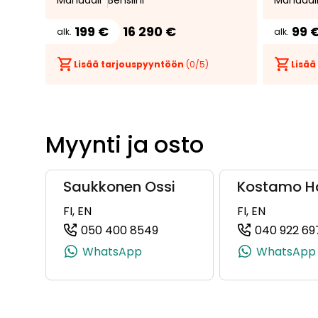
Manuaali
Bensiini
Manuaal
199 €
16 290 €
99 
alk.
alk.
Lisää tarjouspyyntöön
(
0
/5)
Lisää
Myynti ja osto
Saukkonen Ossi
Kostamo Ha
FI, EN
FI, EN
050 400 8549
040 922 69
(+358504008549, 050400854
WhatsApp
WhatsApp