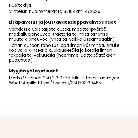
Huoltokirja
Viimeisin huoltomerkintä 83104km, 4/2026
Lisäpalvelut ja joustavat kauppavaihtoehdot
Vaihdossa voit tarjota autoa, moottoripyörää,
matkailuajoneuvoa, traktoria tai mitä tahansa
muuta ajoneuvoa (yhtä tai vaikka useampaakin)
Tähän autoon rahoitus jopa ilman käsirahaa, sinulle
sopivalla kiinteällä kuukausierällä ja korolla ilman
takaajia tai vakuuksia (haemme luottopäätöksen
puolestasi)
Myyjän yhteystiedot
Marko Viiliäinen
050 313 9455
. Minut tavoittaa myös
WhatsAppilla
https://wa.me/358503139455