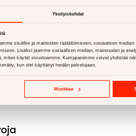
aan vetokoukkua?
Yksityiskohdat
etokoukku asennettuna
ukut alk. 670€
koukut alk. 810€
itä
mme sisällön ja mainosten räätälöimiseen, sosiaalisen median
 lisää
iseen. Lisäksi jaamme sosiaalisen median, mainosalan ja analy
, miten käytät sivustoamme. Kumppanimme voivat yhdistää näitä t
n kerätty, kun olet käyttänyt heidän palvelujaan.
Muokkaa
voja