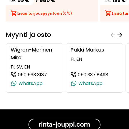
99 €
7 880 €
199 €
alk.
alk.
Lisää tarjouspyyntöön
(
0
/5)
Lisää t
Myynti ja osto
Wigren-Merinen
Päkki Markus
Miro
FI, EN
FI, SV, EN
050 563 3187
050 337 8498
(+358505633187, 0505633187, +358 5
(+358503
WhatsApp
WhatsApp