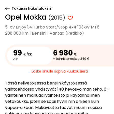
Takaisin hakutuloksiin
Opel Mokka
(2015)
5-ov Enjoy 1,4 Turbo Start/Stop 4x4 103kW MT6
208 000 km | Bensiini | Vantaa (Petikko)
99
6 980
€
€/kk
+ toimistomaksu 349 €
alk.
Laske sinulle sopiva kuukausierä
Tässä nelivetoisessa bensiinikäyttöisessä
vaihtoehdossa yhdistyvät 140 hevosvoiman teho, 6-
vaihteinen manuaalivaihteisto ja käytännöllinen
vetokoukku, joten se sopii hyvin niin arkeen kuin
vapaa-aikaan. Mukavuutta tuovat muun muassa
vakionopeudensäädin ja nopeudenrajoitin,