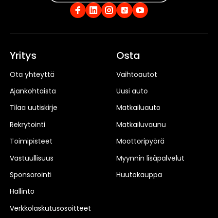
Yritys
Osta
Ota yhteyttä
Vaihtoautot
Ajankohtaista
Uusi auto
Tilaa uutiskirje
Matkailuauto
Rekrytointi
Matkailuvaunu
Toimipisteet
Moottoripyörä
Vastuullisuus
Myynnin lisäpalvelut
Sponsorointi
Huutokauppa
Hallinto
Verkkolaskutusosoitteet