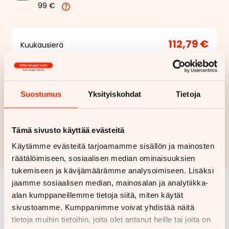
99 €
112,79 €
Kuukausierä
Näytä
hintaerittely
Haluan myös tarjouksen vakuutuksesta
Suostumus
Yksityiskohdat
Tietoja
Hae rahoitustarjous
Tämä sivusto käyttää evästeitä
Rahoituslaskelma on suuntaa antava ja edellyttää hyväksytyn
Käytämme evästeitä tarjoamamme sisällön ja mainosten
luottopäätöksen ja kaskovakuutuksen.
räätälöimiseen, sosiaalisen median ominaisuuksien
tukemiseen ja kävijämäärämme analysoimiseen. Lisäksi
jaamme sosiaalisen median, mainosalan ja analytiikka-
alan kumppaneillemme tietoja siitä, miten käytät
Samankaltaisia ajoneuvoja
sivustoamme. Kumppanimme voivat yhdistää näitä
Katso kaikki
tietoja muihin tietoihin, joita olet antanut heille tai joita on