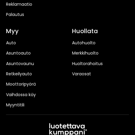
Reklamaatio
Palautus
Myy
Huollata
Auto
Autohuolto
Asuntoauto
Merkkihuolto
Asuntovaunu
Huoltorahoitus
Retkeilyauto
Varaosat
Moottoripyörä
Vaihdossa käy
Myyntitili