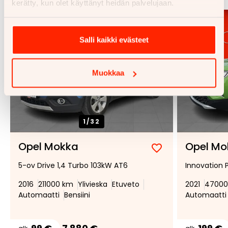
kerätty, kun olet käyttänyt heidän palvelujaan.
Salli kaikki evästeet
Muokkaa
1/
32
Opel Mokka
Opel Mo
Lisää
Poista
5-ov Drive 1,4 Turbo 103kW AT6
Innovation P
suosikiksi
suosikeista
2016
211000 km
Ylivieska
Etuveto
2021
47000
Automaatti
Bensiini
Automaatti