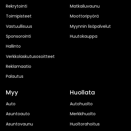
Rekrytointi
Matkailuvaunu
Toimipisteet
Moottoripyörä
Vastuullisuus
Myynnin lisäpalvelut
Sponsorointi
Huutokauppa
Hallinto
Verkkolaskutusosoitteet
Reklamaatio
Palautus
Myy
Huollata
Auto
Autohuolto
Asuntoauto
Merkkihuolto
Asuntovaunu
Huoltorahoitus