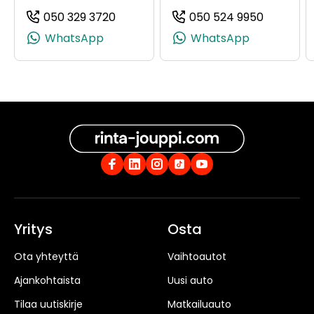
050 329 3720
050 524 9950
(+358503293720, 0503293720, +358 
(+358505
WhatsApp
WhatsApp
Yritys
Osta
Ota yhteyttä
Vaihtoautot
Ajankohtaista
Uusi auto
Tilaa uutiskirje
Matkailuauto