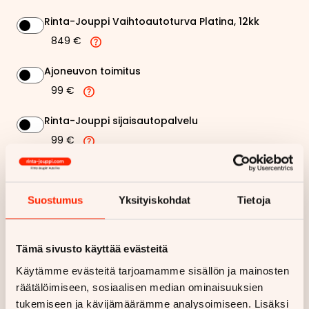
Rinta-Jouppi Vaihtoautoturva Platina, 12kk
849 €
Ajoneuvon toimitus
99 €
Rinta-Jouppi sijaisautopalvelu
99 €
273,08 €
Kuukausierä
Suostumus
Yksityiskohdat
Tietoja
Näytä
hintaerittely
Tämä sivusto käyttää evästeitä
Haluan myös tarjouksen vakuutuksesta
Käytämme evästeitä tarjoamamme sisällön ja mainosten
räätälöimiseen, sosiaalisen median ominaisuuksien
Hae rahoitustarjous
tukemiseen ja kävijämäärämme analysoimiseen. Lisäksi