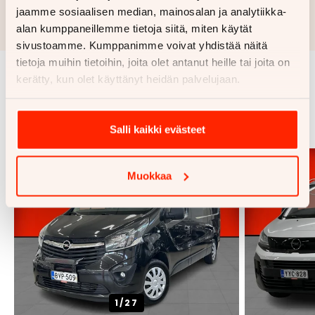
jaamme sosiaalisen median, mainosalan ja analytiikka-
Rahoituslaskelma on suuntaa antava ja edellyttää hyväksytyn
luottopäätöksen ja kaskovakuutuksen.
alan kumppaneillemme tietoja siitä, miten käytät
sivustoamme. Kumppanimme voivat yhdistää näitä
tietoja muihin tietoihin, joita olet antanut heille tai joita on
kerätty, kun olet käyttänyt heidän palvelujaan.
Samankaltaisia ajoneuvoja
Katso kaikki
Salli kaikki evästeet
Muokkaa
1/
27