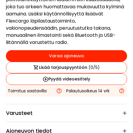
joka tuo arkeen huomattavaa mukavuutta kylminä
aamuina. Lisäksi käytännöllisyyttä lisäävät
Flexcargo läpilastaustoiminto,
vakionopeudensäädin, peruutustutka takana,
manuaalinen ilmastointi sekä Bluetooth ja USB-
liitännällä varustettu radio.
Varaa ajoneuvo
Lisää tarjouspyyntöön
(
0
/5)
Pyydä videoesittely
Toimitus saatavilla
Palautusoikeus 14 vrk
Varusteet
Ajoneuvon tiedot