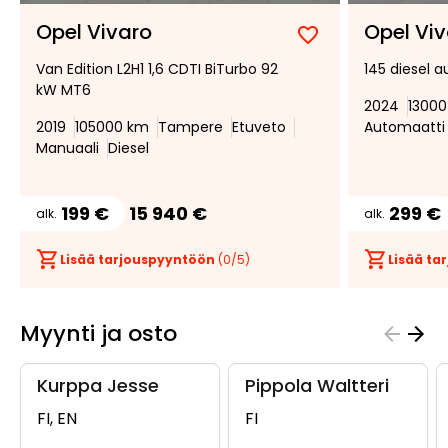
Opel Vivaro
Opel Vi
Lisää
Poista
Van Edition L2H1 1,6 CDTI BiTurbo 92
145 diesel a
suosikiksi
suosikeista
kW MT6
2024
1300
2019
105000 km
Tampere
Etuveto
Automaatti
Manuaali
Diesel
199 €
15 940 €
299 €
alk.
alk.
Lisää tarjouspyyntöön
(
0
/5)
Lisää t
Myynti ja osto
Kurppa Jesse
Pippola Waltteri
FI, EN
FI