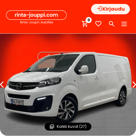
Hyppää
Kirjaudu
sisältöön
0
Kaikki kuvat (27)