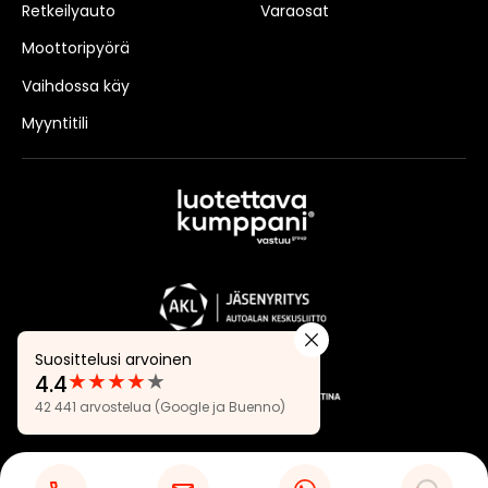
Retkeilyauto
Varaosat
Moottoripyörä
Vaihdossa käy
Myyntitili
Suosittelusi arvoinen
★
★
★
★
★
4.4
Arvostelut:
42 441 arvostelua
(Google ja Buenno)
4.4
Tietosuojaseloste
Evästeasetukset