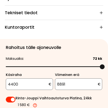
Tekniset tiedot
Kuntoraportit
Rahoitus tälle ajoneuvolle
Maksuaika:
72
kk
Käsiraha
Viimeinen erä
€
€
Rinta-Jouppi Vaihtoautoturva Platina, 24kk
1 580 €