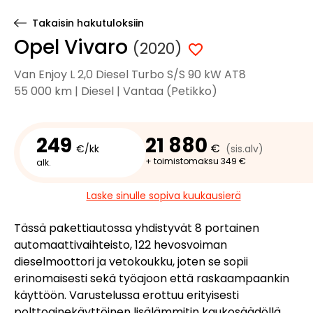
Takaisin hakutuloksiin
Opel Vivaro
(2020)
Van Enjoy L 2,0 Diesel Turbo S/S 90 kW AT8
55 000 km | Diesel | Vantaa (Petikko)
249
21 880
€
€/kk
(sis.alv)
+ toimistomaksu 349 €
alk.
Laske sinulle sopiva kuukausierä
Tässä pakettiautossa yhdistyvät 8 portainen
automaattivaihteisto, 122 hevosvoiman
dieselmoottori ja vetokoukku, joten se sopii
erinomaisesti sekä työajoon että raskaampaankin
käyttöön. Varustelussa erottuu erityisesti
polttoainekäyttöinen lisälämmitin kaukosäädöllä,