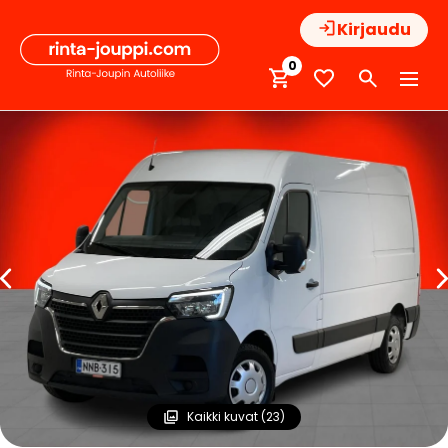
Hyppää
Kirjaudu
sisältöön
0
Kaikki kuvat (23)