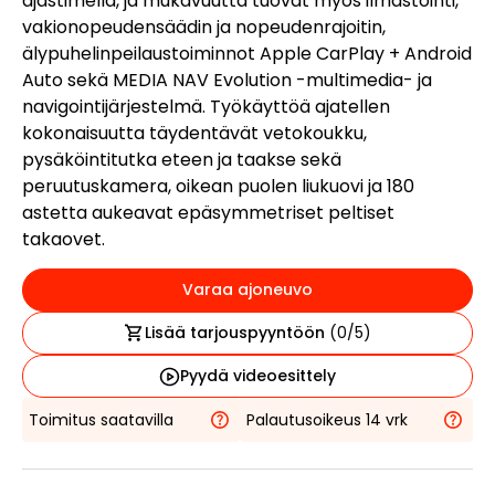
ajastimella, ja mukavuutta tuovat myös ilmastointi,
vakionopeudensäädin ja nopeudenrajoitin,
älypuhelinpeilaustoiminnot Apple CarPlay + Android
Auto sekä MEDIA NAV Evolution -multimedia- ja
navigointijärjestelmä. Työkäyttöä ajatellen
kokonaisuutta täydentävät vetokoukku,
pysäköintitutka eteen ja taakse sekä
peruutuskamera, oikean puolen liukuovi ja 180
astetta aukeavat epäsymmetriset peltiset
takaovet.
Varaa ajoneuvo
Lisää tarjouspyyntöön
(
0
/5)
Pyydä videoesittely
Toimitus saatavilla
Palautusoikeus 14 vrk