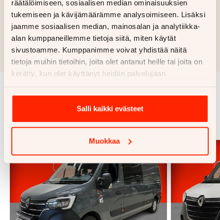
Haluan myös tarjouksen vakuutuksesta
räätälöimiseen, sosiaalisen median ominaisuuksien
tukemiseen ja kävijämäärämme analysoimiseen. Lisäksi
jaamme sosiaalisen median, mainosalan ja analytiikka-
Hae rahoitustarjous
alan kumppaneillemme tietoja siitä, miten käytät
Rahoituslaskelma on suuntaa antava ja edellyttää hyväksytyn
sivustoamme. Kumppanimme voivat yhdistää näitä
luottopäätöksen ja kaskovakuutuksen.
tietoja muihin tietoihin, joita olet antanut heille tai joita on
kerätty, kun olet käyttänyt heidän palvelujaan.
Samankaltaisia ajoneuvoja
Salli kaikki evästeet
Katso kaikki
Muokkaa