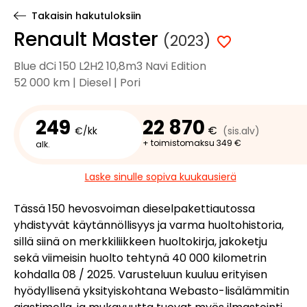
Takaisin hakutuloksiin
Renault Master
(2023)
Blue dCi 150 L2H2 10,8m3 Navi Edition
52 000 km | Diesel | Pori
249
22 870
€
€/kk
(sis.alv)
+ toimistomaksu 349 €
alk.
Laske sinulle sopiva kuukausierä
Tässä 150 hevosvoiman dieselpakettiautossa
yhdistyvät käytännöllisyys ja varma huoltohistoria,
sillä siinä on merkkiliikkeen huoltokirja, jakoketju
sekä viimeisin huolto tehtynä 40 000 kilometrin
kohdalla 08 / 2025. Varusteluun kuuluu erityisen
hyödyllisenä yksityiskohtana Webasto-lisälämmitin