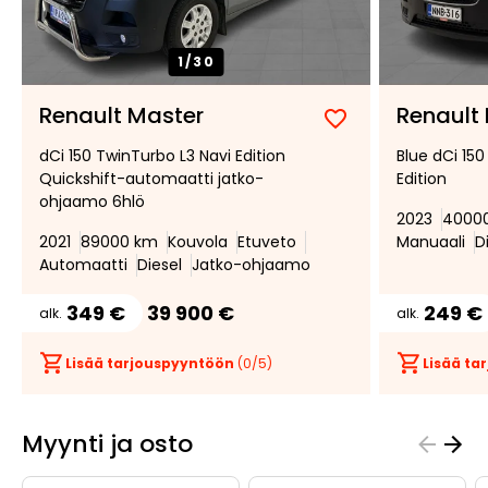
1/
30
Renault Master
Renault
Lisää
Poista
dCi 150 TwinTurbo L3 Navi Edition
Blue dCi 150
suosikiksi
suosikeista
Quickshift-automaatti jatko-
Edition
ohjaamo 6hlö
2023
4000
2021
89000 km
Kouvola
Etuveto
Manuaali
D
Automaatti
Diesel
Jatko-ohjaamo
349 €
39 900 €
249 €
alk.
alk.
Lisää tarjouspyyntöön
(
0
/5)
Lisää t
Myynti ja osto