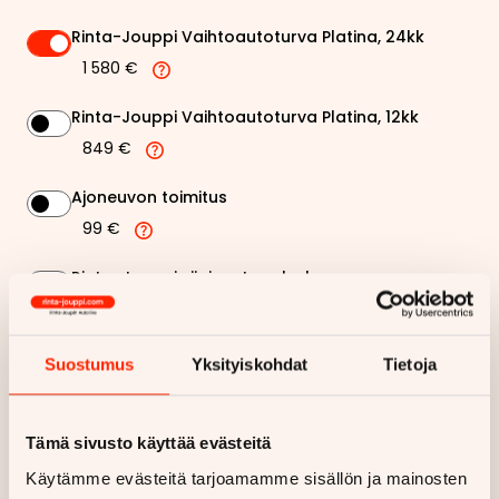
Rinta-Jouppi Vaihtoautoturva Platina, 24kk
1 580 €
Rinta-Jouppi Vaihtoautoturva Platina, 12kk
849 €
Ajoneuvon toimitus
99 €
Rinta-Jouppi sijaisautopalvelu
99 €
Suostumus
Yksityiskohdat
Tietoja
282,73 €
Kuukausierä
Näytä
hintaerittely
Tämä sivusto käyttää evästeitä
Käytämme evästeitä tarjoamamme sisällön ja mainosten