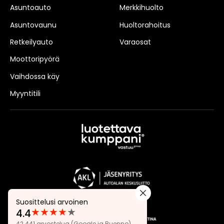
Asuntoauto
Merkkihuolto
Asuntovaunu
Huoltorahoitus
Retkeilyauto
Varaosat
Moottoripyörä
Vaihdossa käy
Myyntitili
Suosittelusi arvoinen
★
★
★
★
★
4.4
Arvostelut:
42 441 arvostelua
(Google ja Buenno)