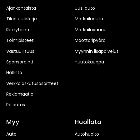
Ajankohtaista
Uusi auto
Tilaa uutiskirje
Matkailuauto
Rekrytointi
Matkailuvaunu
Toimipisteet
Moottoripyörä
Vastuullisuus
Myynnin lisäpalvelut
Sponsorointi
Huutokauppa
Hallinto
Verkkolaskutusosoitteet
Reklamaatio
Palautus
Myy
Huollata
Auto
Autohuolto