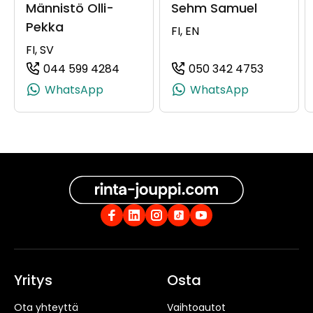
Männistö Olli-
Sehm Samuel
Pekka
FI, EN
FI, SV
044 599 4284
050 342 4753
(+358445994284, 0445994284, +35
(+358503
WhatsApp
WhatsApp
Yritys
Osta
Ota yhteyttä
Vaihtoautot