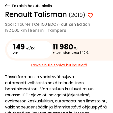
Takaisin hakutuloksiin
Renault Talisman
(2019)
Sport Tourer TCe 150 EDC7-aut Zen Edition
192 000 km | Bensiini | Tampere
149
11 980
€
€/kk
+ toimistomaksu 349 €
alk.
Laske sinulle sopiva kuukausierä
Tässä farmarissa yhdistyvät sujuva
automaattivaihteisto sekä taloudellinen
bensiinimoottori . Varusteluun kuuluvat muun
muassa LED-ajovalot, navigointijärjestelmä,
avaimeton keskuslukitus, automaattinen ilmastointi,
vakionopeudensäädin ja lämmitettävä ohjauspyörä.