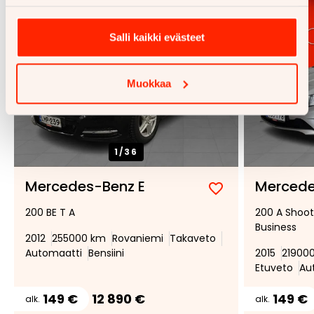
Salli kaikki evästeet
Muokkaa
1/
36
Mercedes-Benz E
Mercede
Lisää
Poista
200 BE T A
200 A Shoo
suosikiksi
suosikeista
Business
2012
255000 km
Rovaniemi
Takaveto
Automaatti
Bensiini
2015
21900
Etuveto
Au
149 €
12 890 €
149 €
alk.
alk.