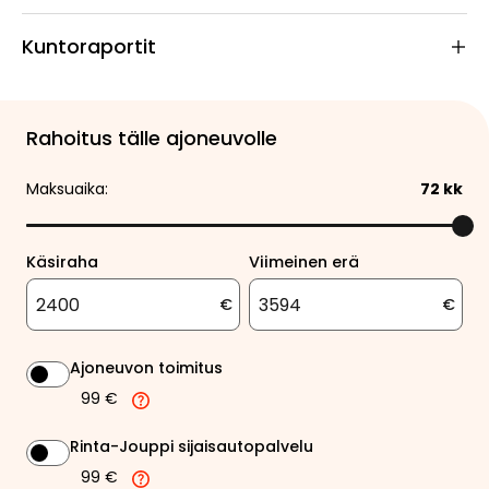
Kuntoraportit
Rahoitus tälle ajoneuvolle
Maksuaika:
72
kk
Käsiraha
Viimeinen erä
€
€
Ajoneuvon toimitus
99 €
Rinta-Jouppi sijaisautopalvelu
99 €