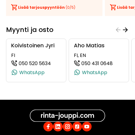
Lisää tarjouspyyntöön
(
0
/5)
Lisää t
Myynti ja osto
Koivistoinen Jyri
Aho Matias
FI
FI, EN
050 520 5634
050 431 0648
(+358505205634, 0505205634, +35
(+358504
WhatsApp
WhatsApp