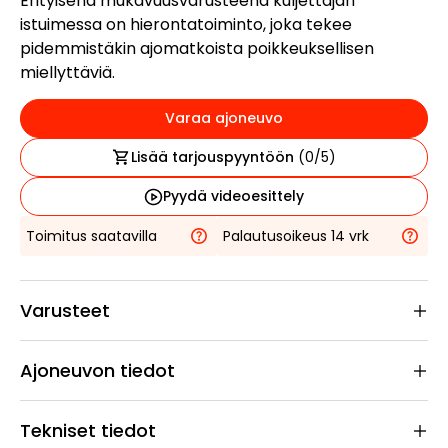
Erityisenä mukavuusvarusteena kuljettajan
istuimessa on hierontatoiminto, joka tekee
pidemmistäkin ajomatkoista poikkeuksellisen
miellyttäviä.
Varaa ajoneuvo
Lisää tarjouspyyntöön
(
0
/5)
Pyydä videoesittely
Toimitus saatavilla
Palautusoikeus 14 vrk
Varusteet
Ajoneuvon tiedot
Tekniset tiedot