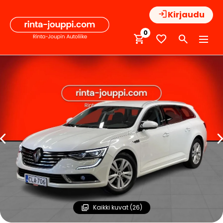
Hyppää
Kirjaudu
sisältöön
0
Kaikki kuvat (26)