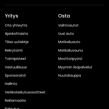
Yritys
Osta
Ota yhteyttä
Vaihtoautot
Ajankohtaista
Uusi auto
Tilaa uutiskirje
Matkailuauto
Rekrytointi
Matkailuvaunu
Toimipisteet
Moottoripyörä
Vastuullisuus
Myynnin lisäpalvelut
Sponsorointi
Huutokauppa
Hallinto
Verkkolaskutusosoitteet
Reklamaatio
Palautus