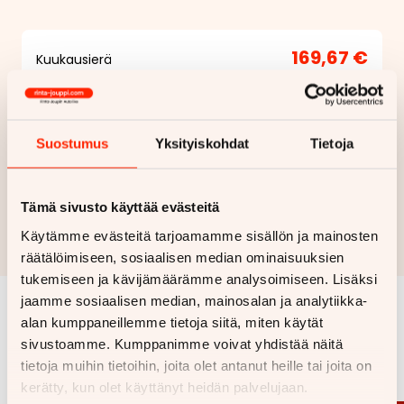
169,67 €
Kuukausierä
Näytä
hintaerittely
Suostumus
Yksityiskohdat
Tietoja
Haluan myös tarjouksen vakuutuksesta
Hae rahoitustarjous
Tämä sivusto käyttää evästeitä
Rahoituslaskelma on suuntaa antava ja edellyttää hyväksytyn
Käytämme evästeitä tarjoamamme sisällön ja mainosten
luottopäätöksen ja kaskovakuutuksen.
räätälöimiseen, sosiaalisen median ominaisuuksien
tukemiseen ja kävijämäärämme analysoimiseen. Lisäksi
jaamme sosiaalisen median, mainosalan ja analytiikka-
alan kumppaneillemme tietoja siitä, miten käytät
Samankaltaisia ajoneuvoja
sivustoamme. Kumppanimme voivat yhdistää näitä
Katso kaikki
tietoja muihin tietoihin, joita olet antanut heille tai joita on
kerätty, kun olet käyttänyt heidän palvelujaan.