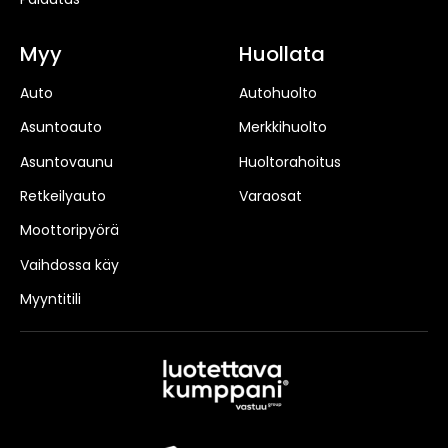
Myy
Huollata
Auto
Autohuolto
Asuntoauto
Merkkihuolto
Asuntovaunu
Huoltorahoitus
Retkeilyauto
Varaosat
Moottoripyörä
Vaihdossa käy
Myyntitili