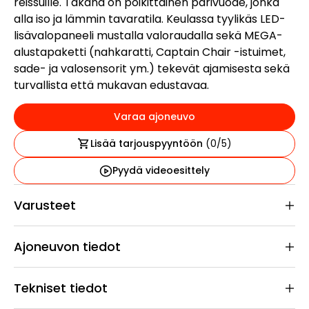
reissuille. Takana on poikittainen parivuode, jonka
alla iso ja lämmin tavaratila. Keulassa tyylikäs LED-
lisävalopaneeli mustalla valoraudalla sekä MEGA-
alustapaketti (nahkaratti, Captain Chair -istuimet,
sade- ja valosensorit ym.) tekevät ajamisesta sekä
turvallista että mukavan edustavaa.
Varaa ajoneuvo
Lisää tarjouspyyntöön
(
0
/5)
Pyydä videoesittely
Varusteet
Ajoneuvon tiedot
Tekniset tiedot