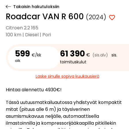
Takaisin hakutuloksiin
Roadcar VAN R 600
(2024)
Citroen 2.2 165
100 km | Diesel | Pori
599
61 390
€
€/kk
(sis.alv)
sis.
alk.
toimituskulut
Laske sinulle sopiva kuukausierä
Hintaa alennettu 4930€!
Tässä uutuusmatkailuautossa yhdistyvät kompaktit
mitat (pituus alle 6 m) ja täysiverinen
asumismukavuus neljälle, automaattisella
ilmastoinnilla ja kompressorijääkaapilla pitkillekin