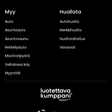
Myy
Huollata
Auto
Autohuolto
Asuntoauto
Merkkihuolto
Asuntovaunu
Huoltorahoitus
Retkeilyauto
Varaosat
Moottoripyörä
Vaihdossa käy
Myyntitili