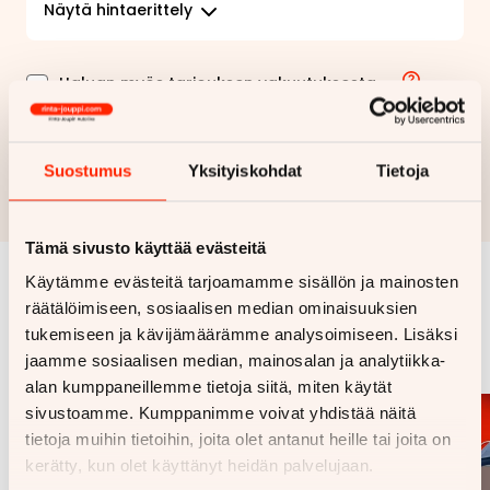
Näytä
hintaerittely
Haluan myös tarjouksen vakuutuksesta
Hae rahoitustarjous
Suostumus
Yksityiskohdat
Tietoja
Rahoituslaskelma on suuntaa antava ja edellyttää hyväksytyn
luottopäätöksen ja kaskovakuutuksen.
Tämä sivusto käyttää evästeitä
Käytämme evästeitä tarjoamamme sisällön ja mainosten
Samankaltaisia ajoneuvoja
räätälöimiseen, sosiaalisen median ominaisuuksien
tukemiseen ja kävijämäärämme analysoimiseen. Lisäksi
Katso kaikki
jaamme sosiaalisen median, mainosalan ja analytiikka-
alan kumppaneillemme tietoja siitä, miten käytät
sivustoamme. Kumppanimme voivat yhdistää näitä
tietoja muihin tietoihin, joita olet antanut heille tai joita on
kerätty, kun olet käyttänyt heidän palvelujaan.