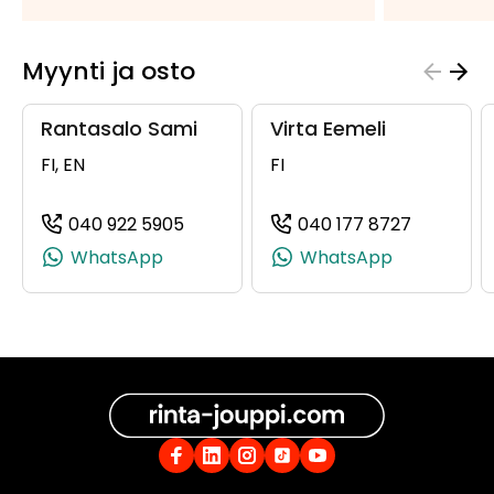
Myynti ja osto
Rantasalo Sami
Virta Eemeli
FI, EN
FI
040 922 5905
040 177 8727
(+358409225905, 0409225905, +358
(+358401
WhatsApp
WhatsApp