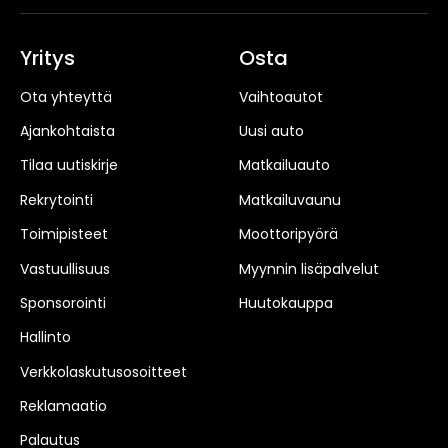
Yritys
Osta
Ota yhteyttä
Vaihtoautot
Ajankohtaista
Uusi auto
Tilaa uutiskirje
Matkailuauto
Rekrytointi
Matkailuvaunu
Toimipisteet
Moottoripyörä
Vastuullisuus
Myynnin lisäpalvelut
Sponsorointi
Huutokauppa
Hallinto
Verkkolaskutusosoitteet
Reklamaatio
Palautus