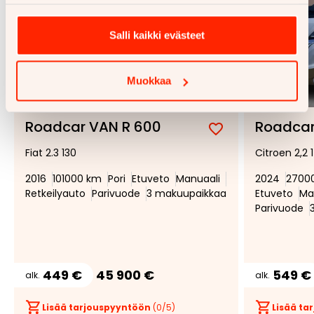
Salli kaikki evästeet
Muokkaa
1/
27
Roadcar VAN R 600
Roadcar
Lisää
Poista
Fiat 2.3 130
Citroen 2,2 
suosikiksi
suosikeista
2016
101000 km
Pori
Etuveto
Manuaali
2024
2700
Retkeilyauto
Parivuode
3 makuupaikkaa
Etuveto
Ma
Parivuode
449 €
45 900 €
549 €
alk.
alk.
Lisää tarjouspyyntöön
(
0
/5)
Lisää t