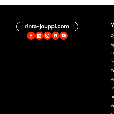
Y
O
A
Ti
R
T
V
S
Ha
V