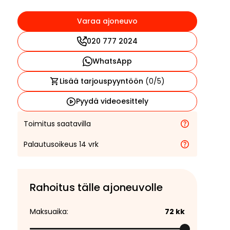
Varaa ajoneuvo
020 777 2024
WhatsApp
Lisää tarjouspyyntöön
(
0
/5)
Pyydä videoesittely
Toimitus saatavilla
Palautusoikeus 14 vrk
Rahoitus tälle ajoneuvolle
Maksuaika:
72
kk