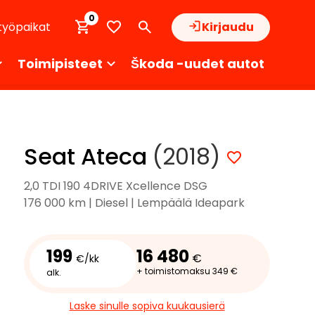
0
työpaikat
Kirjaudu
Toimipisteet
Škoda -uudet autot
Seat Ateca
(2018)
2,0 TDI 190 4DRIVE Xcellence DSG
176 000 km | Diesel | Lempäälä Ideapark
199
16 480
€
€/kk
+ toimistomaksu 349 €
alk.
Laske sinulle sopiva kuukausierä