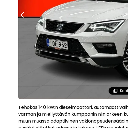
Kaik
Tehokas 140 kW:n dieselmoottori, automaattivaih
varman ja miellyttävän kumppanin niin arkeen ku
muun muassa adaptiivinen vakionopeudensäädin, 
pysäköintitutkat edessä ja takana, LED-ajovalot s