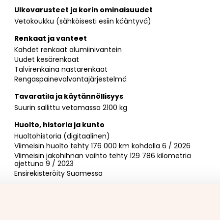
Ulkovarusteet ja korin ominaisuudet
Vetokoukku (sähköisesti esiin kääntyvä)
Renkaat ja vanteet
Kahdet renkaat alumiinivantein
Uudet kesärenkaat
Talvirenkaina nastarenkaat
Rengaspainevalvontajärjestelmä
Tavaratila ja käytännöllisyys
Suurin sallittu vetomassa 2100 kg
Huolto, historia ja kunto
Huoltohistoria (digitaalinen)
Viimeisin huolto tehty 176 000 km kohdalla 6 / 2026
Viimeisin jakohihnan vaihto tehty 129 786 kilometriä
ajettuna 9 / 2023
Ensirekisteröity Suomessa
Lisäpalvelut ja joustavat kauppavaihtoehdot
Vaihdossa voit tarjota autoa, moottoripyörää,
matkailuajoneuvoa, traktoria tai mitä tahansa
muuta ajoneuvoa (yhtä tai vaikka useampaakin)