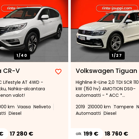
1/
40
1/
27
a CR-V
Volkswagen Tiguan
Lisää
Poista
EC Lifestyle AT 4WD -
Highline R-Line 2,0 TDI SCR 110
suosikiksi
suosikeista
ku, Nahka-alcantara
kW (150 hv) 4MOTION DSG-
Xenon valot!
automaatti - * ACC *
Digitaalinen mittaristo *
1000 km
Vaasa
Neliveto
2019
210000 km
Tampere
N
Webasto * Ergo active-
tti
Diesel
Automaatti
Diesel
kuljettajanistuin * Vetokoukku
LED * Sähkötoiminen takaluu
* Navi * Hihna vaihdettu 2026
 €
17 280 €
199 €
18 760 €
alk.