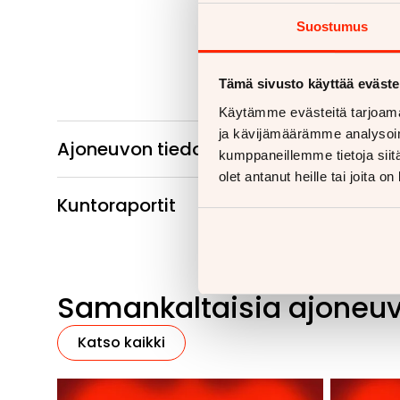
Suostumus
Tämä sivusto käyttää eväste
Käytämme evästeitä tarjoama
ja kävijämäärämme analysoim
Ajoneuvon tiedot
kumppaneillemme tietoja siitä
olet antanut heille tai joita o
Kuntoraportit
Samankaltaisia ajoneu
Katso kaikki