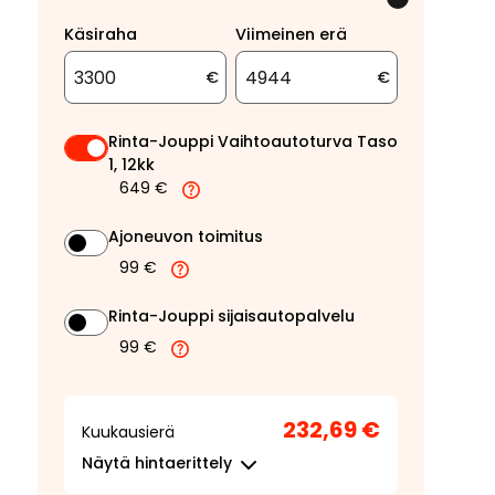
Käsiraha
Viimeinen erä
€
€
Rinta-Jouppi Vaihtoautoturva Taso
1, 12kk
649 €
Ajoneuvon toimitus
99 €
Rinta-Jouppi sijaisautopalvelu
99 €
232,69 €
Kuukausierä
Näytä
hintaerittely