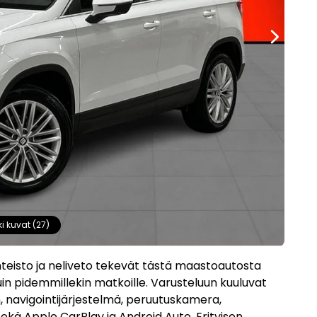
ki kuvat (27)
teisto ja neliveto tekevät tästä maastoautosta
in pidemmillekin matkoille. Varusteluun kuuluvat
navigointijärjestelmä, peruutuskamera,
ekä Apple CarPlay ja Android Auto. Erityisen