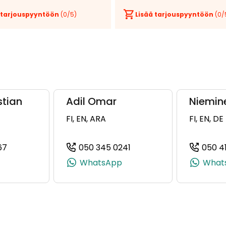
 tarjouspyyntöön
(
0
/5)
Lisää tarjouspyyntöön
(
0
/
stian
Adil Omar
Niemin
FI, EN, ARA
FI, EN, DE
67
050 345 0241
050 4
, +358 40 922 5692)
(+358505940167, 0505940167, +358 50 594 0167)
(+358503450241, 050345
WhatsApp
What