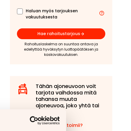
Haluan myös tarjouksen
vakuutuksesta
Hae rahoitustarjous
Rahoituslaskelma on suuntaa antava ja
edellyttää hyväksytyn luottopäätöksen ja
kaskovakuutuksen.
Tähän ajoneuvoon voit
tarjota vaihdossa mitä
tahansa muuta
ajoneuvoa, joko yhtä tai
useampaa!
Miten vaihto toimii?