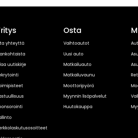
ritys
Osta
M
ta yhteyttä
Vaihtoautot
Au
jankohtaista
Uusi auto
As
laa uutiskirje
Matkailuauto
As
ekrytointi
Matkailuvaunu
Ret
oimipisteet
Moottoripyörä
Moo
astuullisuus
Myynnin lisäpalvelut
Vai
ponsorointi
Huutokauppa
Myy
llinto
erkkolaskutusosoitteet