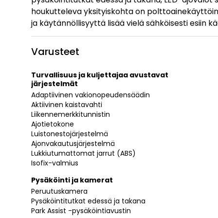
houkutteleva yksityiskohta on polttoainekäyttöin
ja käytännöllisyyttä lisää vielä sähköisesti esii
Varusteet
Turvallisuus ja kuljettajaa avustavat
järjestelmät
Adaptiivinen vakionopeudensäädin
Aktiivinen kaistavahti
Liikennemerkkitunnistin
Ajotietokone
Luistonestojärjestelmä
Ajonvakautusjärjestelmä
Lukkiutumattomat jarrut (ABS)
Isofix-valmius
Pysäköinti ja kamerat
Peruutuskamera
Pysäköintitutkat edessä ja takana
Park Assist -pysäköintiavustin