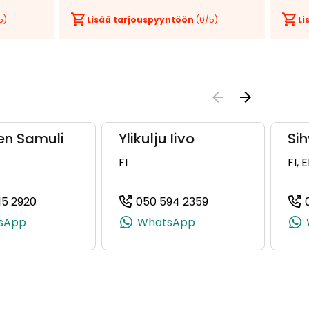
5)
Lisää tarjouspyyntöön
(
0
/5)
Li
en Samuli
Ylikulju Iivo
Si
FI
FI, 
15 2920
050 594 2359
0241, +358 50 345 0241)
(+358504152920, 0504152920, +358 50 415 2920)
(+358505942359, 
sApp
WhatsApp