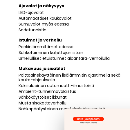
Ajovalot ja näkyvyys
LED-ajovalot
Automaattiset kaukovalot
Sumuvalot myös edessä
Sadetunnistin
Istuimet ja verhoilu
Penkinlämmittimet edessä
Sähkötoiminen kuljettajan istuin
Urheilulliset etuistuimet alcantara-verhoilulla
Mukavuus ja sisätilat
Polttoainekäyttöinen lisälämmitin ajastimella sekä
kauko-ohjauksella
Kaksialueinen automaatti-ilmastointi
Ambient-tunnelmavalaistus
Sähkökäyttöiset ikkunat
Musta sisäkattoverhoilu
Nahkapäällysteinen monitoimiohjauspyörä