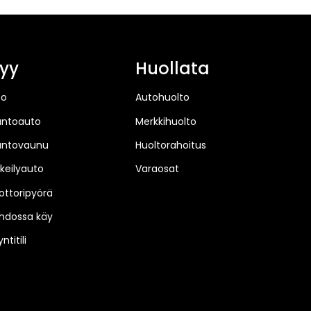
yy
Huollata
to
Autohuolto
untoauto
Merkkihuolto
untovaunu
Huoltorahoitus
keilyauto
Varaosat
ttoripyörä
hdossa käy
ntitili