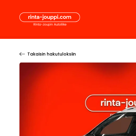
Hyppää
Secon
sisältöön
Pääval
Takaisin hakutuloksiin