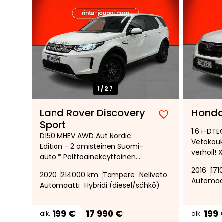
1/
27
Land Rover Discovery
Hond
Lisää
Poista
Sport
1.6 i-DT
suosikiksi
suosikeista
D150 MHEV AWD Aut Nordic
Vetokouk
Edition - 2 omisteinen Suomi-
verhoil! 
auto * Polttoainekäyttöinen
lisälämmitin kaukosäädöllä *
2016
17
2020
214000 km
Tampere
Neliveto
Vetokoukku * Peruutuskamera *
Automaa
Automaatti
Hybridi (diesel/sähkö)
Navigointijärjestelmä * LED-
valot * Kaistavahti * Avaimeton
käynnistys!
199 €
17 990 €
199
alk.
alk.