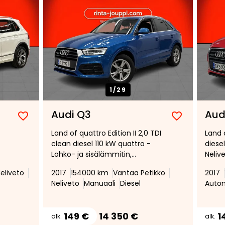
1/
29
Audi Q3
Aud
Lisää
Poista
Lisää
Poista
Land of quattro Edition II 2,0 TDI
Land 
suosikiksi
suosikeista
suosikiksi
suosikeist
clean diesel 110 kW quattro -
diesel
Lohko- ja sisälämmitin,
Neliv
Vetokoukku, Led-valot,
* Xen
eliveto
2017
154000 km
Vantaa Petikko
2017
Navigointi, Tutkat, Bluetooth,
Neliveto
Manuaali
Diesel
Auto
 *
Sporttiratti
kku
 *
149 €
14 350 €
1
alk.
alk.