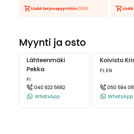
Lisää tarjouspyyntöön
(
0
/5)
Lisää
Myynti ja osto
Lähteenmäki
Koivisto Kri
Pekka
FI, EN
FI
040 922 5692
050 594 01
(+358409225692, 0409225692
WhatsApp
WhatsApp