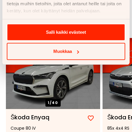
tietoja muihin tietoihin, joita olet antanut heille tai joita on
kerätty, kun olet käyttänyt heidän palvelujaan.
Samankaltaisia ajoneuvoja
Katso kaikki
Salli kaikki evästeet
Korko
3.99 %
Muokkaa
1/
40
Škoda Enyaq
Škoda E
Lisää
Poista
Coupe 80 iV
85x 4x4 RS
suosikiksi
suosikeista