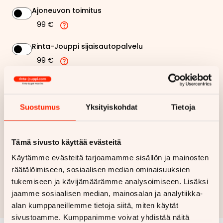
Ajoneuvon toimitus
99 €
Rinta-Jouppi sijaisautopalvelu
99 €
389,05 €
Kuukausierä
Suostumus
Yksityiskohdat
Tietoja
Näytä
hintaerittely
Tämä sivusto käyttää evästeitä
Haluan myös tarjouksen vakuutuksesta
Käytämme evästeitä tarjoamamme sisällön ja mainosten
räätälöimiseen, sosiaalisen median ominaisuuksien
Hae rahoitustarjous
tukemiseen ja kävijämäärämme analysoimiseen. Lisäksi
Rahoituslaskelma on suuntaa antava ja edellyttää hyväksytyn
jaamme sosiaalisen median, mainosalan ja analytiikka-
luottopäätöksen ja kaskovakuutuksen.
alan kumppaneillemme tietoja siitä, miten käytät
sivustoamme. Kumppanimme voivat yhdistää näitä