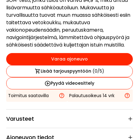
SOH-testi, jonka tulos on vahva 94,9 %, mikä antaa
lisävarmuutta sähköautoiluun. Mukavuutta ja
turvallisuutta tuovat muun muassa sähköisesti esiin
taitettava vetokoukku, mukautuva
vakionopeudensäädin, peruutuskamera,
navigointijärjestelmä, lämmitettävä ohjauspyörä ja
sähköisesti säädettävä kuljettajan istuin muistilla.
Varaa ajoneuvo
Lisää tarjouspyyntöön
(
0
/5)
Pyydä videoesittely
Toimitus saatavilla
Palautusoikeus 14 vrk
Varusteet
Ajoneuvon tiedot