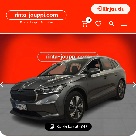
Hyppää
Kirjaudu
sisältöön
0
Kaikki kuvat (34)