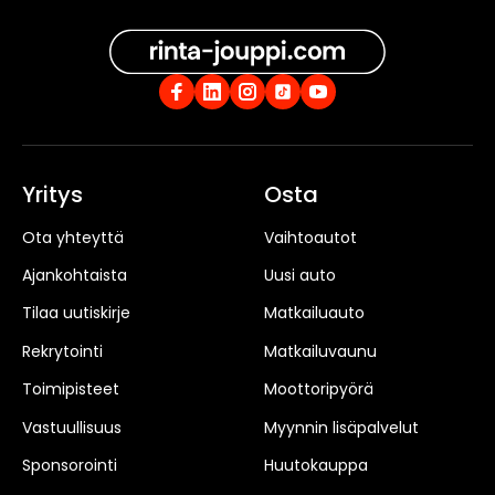
Yritys
Osta
Ota yhteyttä
Vaihtoautot
Ajankohtaista
Uusi auto
Tilaa uutiskirje
Matkailuauto
Rekrytointi
Matkailuvaunu
Toimipisteet
Moottoripyörä
Vastuullisuus
Myynnin lisäpalvelut
Sponsorointi
Huutokauppa