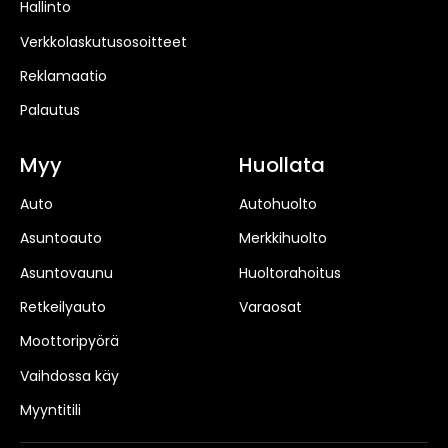
Hallinto
Verkkolaskutusosoitteet
Reklamaatio
Palautus
Myy
Huollata
Auto
Autohuolto
Asuntoauto
Merkkihuolto
Asuntovaunu
Huoltorahoitus
Retkeilyauto
Varaosat
Moottoripyörä
Vaihdossa käy
Myyntitili