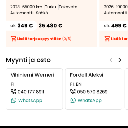
2023
65000 km
Turku
Takaveto
2026
1000
Automaatti
Sähkö
Automaatti
349 €
35 480 €
499 €
alk.
alk.
Lisää tarjouspyyntöön
(
0
/5)
Lisää t
Myynti ja osto
Vihiniemi Werneri
Fordell Aleksi
FI
FI, EN
040 177 8911
050 570 8269
(+358401778911, 0401778911, +358 40 1
(+358505
WhatsApp
WhatsApp