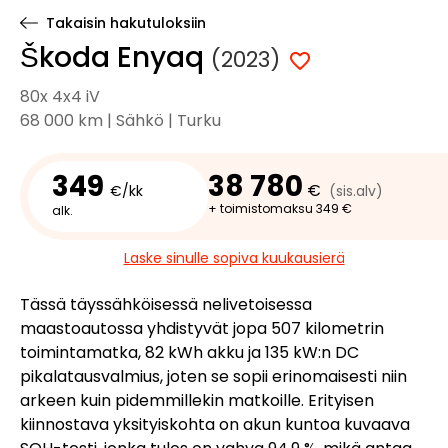
Takaisin hakutuloksiin
Škoda Enyaq
(2023)
80x 4x4 iV
68 000 km | Sähkö | Turku
349
38 780
€
€/kk
(sis.alv)
+ toimistomaksu 349 €
alk.
Laske sinulle sopiva kuukausierä
Tässä täyssähköisessä nelivetoisessa
maastoautossa yhdistyvät jopa 507 kilometrin
toimintamatka, 82 kWh akku ja 135 kW:n DC
pikalatausvalmius, joten se sopii erinomaisesti niin
arkeen kuin pidemmillekin matkoille. Erityisen
kiinnostava yksityiskohta on akun kuntoa kuvaava