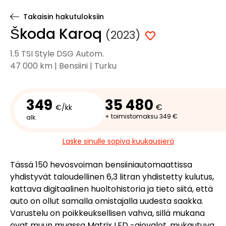
Takaisin hakutuloksiin
Škoda Karoq
(2023)
1.5 TSI Style DSG Autom.
47 000 km | Bensiini | Turku
349
35 480
€
€/kk
+ toimistomaksu 349 €
alk.
Laske sinulle sopiva kuukausierä
Tässä 150 hevosvoiman bensiiniautomaattissa
yhdistyvät taloudellinen 6,3 litran yhdistetty kulutus,
kattava digitaalinen huoltohistoria ja tieto siitä, että
auto on ollut samalla omistajalla uudesta saakka.
Varustelu on poikkeuksellisen vahva, sillä mukana
ovat muun muassa Matrix LED -ajovalot, mukautuva