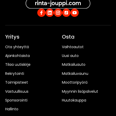
Yritys
Osta
Ota yhteyttä
Vaihtoautot
Ajankohtaista
Uusi auto
Tilaa uutiskirje
Matkailuauto
Rekrytointi
Matkailuvaunu
Toimipisteet
Moottoripyörä
Vastuullisuus
Myynnin lisäpalvelut
Sponsorointi
Huutokauppa
Hallinto