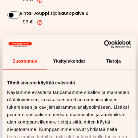
Rinta-Jouppi sijaisautopalvelu
99 €
359,21 €
Kuukausierä
Näytä
hintaerittely
Suostumus
Yksityiskohdat
Tietoja
Haluan myös tarjouksen vakuutuksesta
Tämä sivusto käyttää evästeitä
Käytämme evästeitä tarjoamamme sisällön ja mainosten
Hae rahoitustarjous
räätälöimiseen, sosiaalisen median ominaisuuksien
Rahoituslaskelma on suuntaa antava ja edellyttää hyväksytyn
tukemiseen ja kävijämäärämme analysoimiseen. Lisäksi
luottopäätöksen ja kaskovakuutuksen.
jaamme sosiaalisen median, mainosalan ja analytiikka-
alan kumppaneillemme tietoja siitä, miten käytät
sivustoamme. Kumppanimme voivat yhdistää näitä
tietoja muihin tietoihin, joita olet antanut heille tai joita on