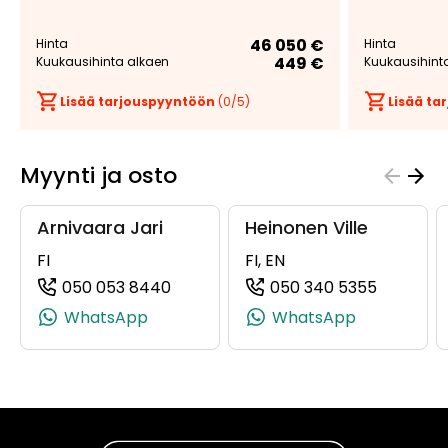
46 050 €
Hinta
Hinta
449 €
Kuukausihinta alkaen
Kuukausihint
Lisää tarjouspyyntöön
(
0
/5)
Lisää t
Myynti ja osto
Arnivaara Jari
Heinonen Ville
FI
FI, EN
050 053 8440
050 340 5355
(+358500538440, 0500538440, +35
(+358503
WhatsApp
WhatsApp