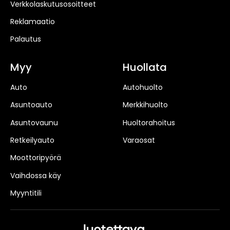
Verkkolaskutusosoitteet
Reklamaatio
Palautus
Myy
Huollata
Auto
Autohuolto
Asuntoauto
Merkkihuolto
Asuntovaunu
Huoltorahoitus
Retkeilyauto
Varaosat
Moottoripyörä
Vaihdossa käy
Myyntitili