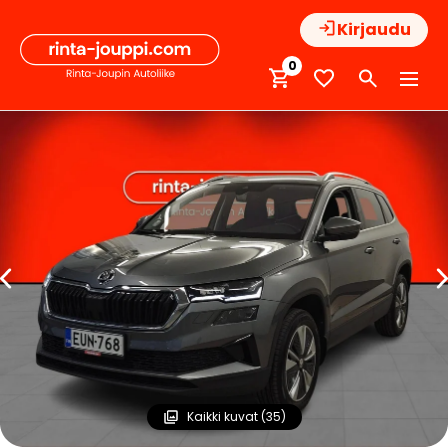
Hyppää
Kirjaudu
sisältöön
0
Kaikki kuvat (35)