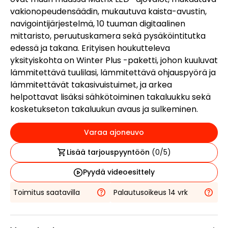
vakionopeudensäädin, mukautuva kaista-avustin,
navigointijärjestelmä, 10 tuuman digitaalinen
mittaristo, peruutuskamera sekä pysäköintitutka
edessä ja takana. Erityisen houkutteleva
yksityiskohta on Winter Plus -paketti, johon kuuluvat
lämmitettävä tuulilasi, lämmitettävä ohjauspyörä ja
lämmitettävät takasivuistuimet, ja arkea
helpottavat lisäksi sähkötoiminen takaluukku sekä
kosketukseton takaluukun avaus ja sulkeminen.
Varaa ajoneuvo
Lisää tarjouspyyntöön
(
0
/5)
Pyydä videoesittely
Toimitus saatavilla
Palautusoikeus 14 vrk