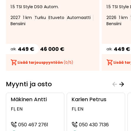
Lisää
Poista
1.5 TSI Style DSG Autom.
1.5 TSI Styl
suosikiksi
suosikeista
2027
1 km
Turku
Etuveto
Automaatti
2026
1 km
Bensiini
Bensiini
449 €
46 000 €
449 €
alk.
alk.
Lisää tarjouspyyntöön
(
0
/5)
Lisää t
Myynti ja osto
Mäkinen Antti
Karlen Petrus
FI, EN
FI, EN
050 467 2761
050 430 7136
(+358504672761, 0504672761, +358 
(+3585043