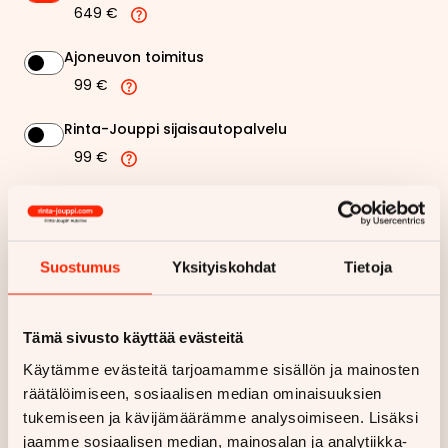
649 €
Ajoneuvon toimitus
99 €
Rinta-Jouppi sijaisautopalvelu
99 €
284,73 €
Kuukausierä
Näytä
hintaerittely
Suostumus
Yksityiskohdat
Tietoja
Haluan myös tarjouksen vakuutuksesta
Tämä sivusto käyttää evästeitä
Käytämme evästeitä tarjoamamme sisällön ja mainosten
Hae rahoitustarjous
räätälöimiseen, sosiaalisen median ominaisuuksien
tukemiseen ja kävijämäärämme analysoimiseen. Lisäksi
Rahoituslaskelma on suuntaa antava ja edellyttää hyväksytyn
jaamme sosiaalisen median, mainosalan ja analytiikka-
luottopäätöksen ja kaskovakuutuksen.