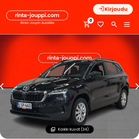
Hyppää
Kirjaudu
sisältöön
0
Kaikki kuvat (34)