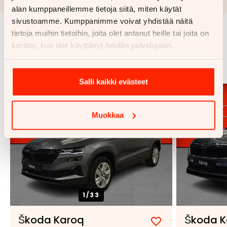
alan kumppaneillemme tietoja siitä, miten käytät
sivustoamme. Kumppanimme voivat yhdistää näitä
tietoja muihin tietoihin, joita olet antanut heille tai joita on
Samankaltaisia ajoneuvoja
kerätty, kun olet käyttänyt heidän palvelujaan.
Katso kaikki
Salli kaikki evästeet
Muokkaa
1/
33
Škoda Karoq
Škoda K