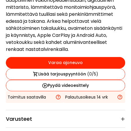
adaptiivinen vakionopeudensäädin, digitaalinen
mittaristo, lämmitettävä monitoimiohjauspyörä,
lämmitettävä tuulilasi sekä penkinlämmittimet
edessä ja takana. Arkea helpottavat vielä
sähkötoiminen takaluukku, avaimeton sisäänkäynti
ja käynnistys, Apple CarPlay ja Android Auto,
vetokoukku sekä kahdet alumiinivanteelliset
renkaat nastatalvirenkailla.
Varaa ajoneuvo
Lisää tarjouspyyntöön
(
0
/5)
Pyydä videoesittely
Toimitus saatavilla
Palautusoikeus 14 vrk
Varusteet