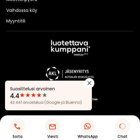
Vaihdossa käy
Myyntitili
Suosittelusi arvoinen
★
★
★
★
★
4.4
Arvostelut:
42 441 arvostelua
(Google ja Buenno)
4.4
Tietosuojaseloste
Evästeasetukset
Soita
Viesti
WhatsApp
Chat