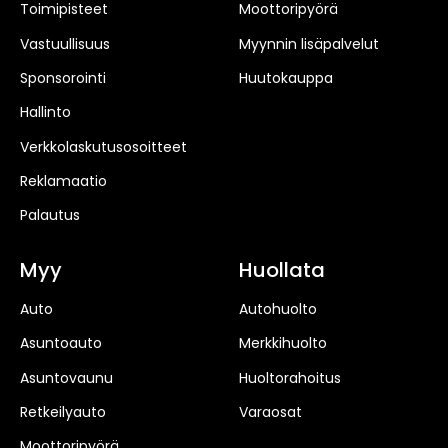
Toimipisteet
Moottoripyörä
Vastuullisuus
Myynnin lisäpalvelut
Sponsorointi
Huutokauppa
Hallinto
Verkkolaskutusosoitteet
Reklamaatio
Palautus
Myy
Huollata
Auto
Autohuolto
Asuntoauto
Merkkihuolto
Asuntovaunu
Huoltorahoitus
Retkeilyauto
Varaosat
Moottoripyörä