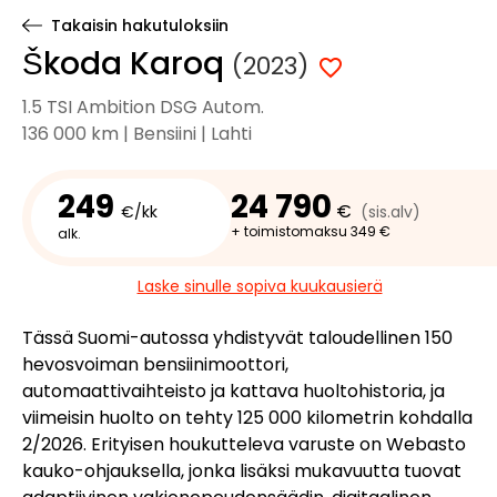
Takaisin hakutuloksiin
Škoda Karoq
(2023)
1.5 TSI Ambition DSG Autom.
136 000 km | Bensiini | Lahti
249
24 790
€
€/kk
(sis.alv)
+ toimistomaksu 349 €
alk.
Laske sinulle sopiva kuukausierä
Tässä Suomi-autossa yhdistyvät taloudellinen 150
hevosvoiman bensiinimoottori,
automaattivaihteisto ja kattava huoltohistoria, ja
viimeisin huolto on tehty 125 000 kilometrin kohdalla
2/2026. Erityisen houkutteleva varuste on Webasto
kauko-ohjauksella, jonka lisäksi mukavuutta tuovat