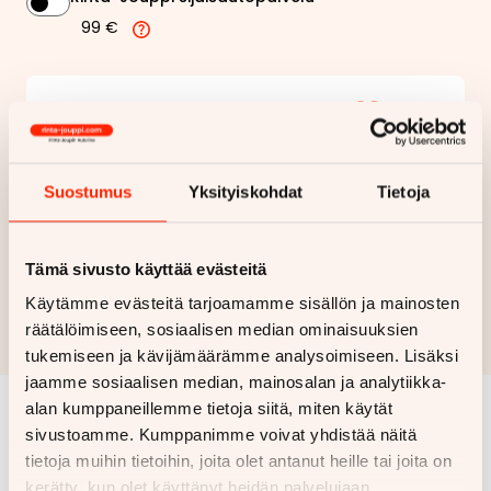
99 €
381,07 €
Kuukausierä
Näytä
hintaerittely
Suostumus
Yksityiskohdat
Tietoja
Haluan myös tarjouksen vakuutuksesta
Tämä sivusto käyttää evästeitä
Hae rahoitustarjous
Käytämme evästeitä tarjoamamme sisällön ja mainosten
Rahoituslaskelma on suuntaa antava ja edellyttää hyväksytyn
räätälöimiseen, sosiaalisen median ominaisuuksien
luottopäätöksen ja kaskovakuutuksen.
tukemiseen ja kävijämäärämme analysoimiseen. Lisäksi
jaamme sosiaalisen median, mainosalan ja analytiikka-
alan kumppaneillemme tietoja siitä, miten käytät
sivustoamme. Kumppanimme voivat yhdistää näitä
Samankaltaisia ajoneuvoja
tietoja muihin tietoihin, joita olet antanut heille tai joita on
Katso kaikki
kerätty, kun olet käyttänyt heidän palvelujaan.