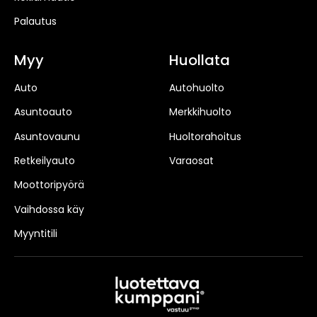
Palautus
Myy
Huollata
Auto
Autohuolto
Asuntoauto
Merkkihuolto
Asuntovaunu
Huoltorahoitus
Retkeilyauto
Varaosat
Moottoripyörä
Vaihdossa käy
Myyntitili