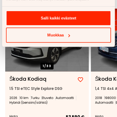
Salli kaikki evästeet
Muokkaa
1/
33
Škoda Kodiaq
Škoda K
Lisää
Poista
1.5 TSI eTEC Style Explore DSG
1,4 TSI 4x4
suosikiksi
suosikeista
2026
10 km
Turku
Etuveto
Automaatti
2018
198000
Hybridi (bensiini/sähkö)
Automaatti
53 590 €
Hinta
Hinta