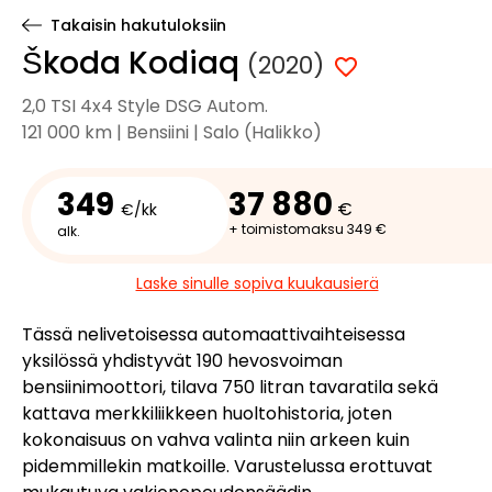
Takaisin hakutuloksiin
Škoda Kodiaq
(2020)
2,0 TSI 4x4 Style DSG Autom.
121 000 km | Bensiini | Salo (Halikko)
349
37 880
€
€/kk
+ toimistomaksu 349 €
alk.
Laske sinulle sopiva kuukausierä
Tässä nelivetoisessa automaattivaihteisessa
yksilössä yhdistyvät 190 hevosvoiman
bensiinimoottori, tilava 750 litran tavaratila sekä
kattava merkkiliikkeen huoltohistoria, joten
kokonaisuus on vahva valinta niin arkeen kuin
pidemmillekin matkoille. Varustelussa erottuvat