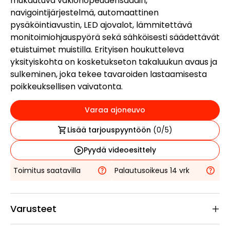
mukautuva vakionopeudensäädin,
navigointijärjestelmä, automaattinen
pysäköintiavustin, LED ajovalot, lämmitettävä
monitoimiohjauspyörä sekä sähköisesti säädettävät
etuistuimet muistilla. Erityisen houkutteleva
yksityiskohta on kosketukseton takaluukun avaus ja
sulkeminen, joka tekee tavaroiden lastaamisesta
poikkeuksellisen vaivatonta.
Varaa ajoneuvo
Lisää tarjouspyyntöön
(
0
/5)
Pyydä videoesittely
Toimitus saatavilla
Palautusoikeus 14 vrk
Varusteet