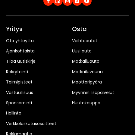
Yritys
Osta
Ota yhteyttä
Vaihtoautot
Ajankohtaista
Uusi auto
Tilaa uutiskirje
Matkailuauto
Rekrytointi
Matkailuvaunu
Toimipisteet
Moottoripyörä
Vastuullisuus
Myynnin lisäpalvelut
Sponsorointi
Huutokauppa
Hallinto
Verkkolaskutusosoitteet
Reklamaatio