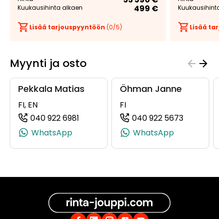
499 €
Kuukausihinta alkaen
Kuukausihint
Lisää tarjouspyyntöön
(
0
/5)
Lisää t
Myynti ja osto
Pekkala Matias
Öhman Janne
FI, EN
FI
040 922 6981
040 922 5673
(+358409226981, 0409226981, +358 4
(+358409
WhatsApp
WhatsApp