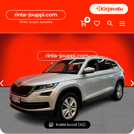
Hyppää
Kirjaudu
sisältöön
0
Kaikki kuvat (42)