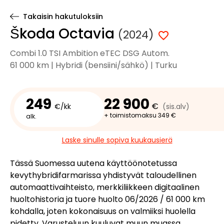
Takaisin hakutuloksiin
Škoda Octavia
(2024)
Combi 1.0 TSI Ambition eTEC DSG Autom.
61 000 km | Hybridi (bensiini/sähkö) | Turku
249
22 900
€
€/kk
(sis.alv)
+ toimistomaksu 349 €
alk.
Laske sinulle sopiva kuukausierä
Tässä Suomessa uutena käyttöönotetussa
kevythybridifarmarissa yhdistyvät taloudellinen
automaattivaihteisto, merkkiliikkeen digitaalinen
huoltohistoria ja tuore huolto 06/2026 / 61 000 km
kohdalla, joten kokonaisuus on valmiiksi huolella
pidetty. Varusteluun kuuluvat muun muassa