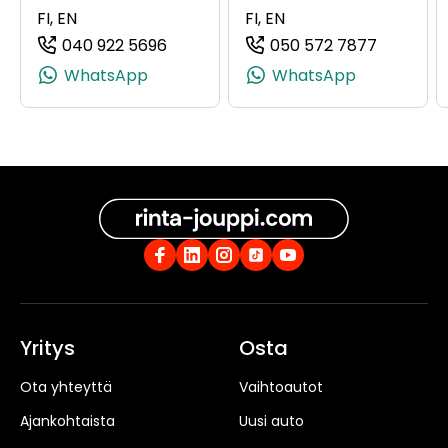
FI, EN
FI, EN
040 922 5696
050 572 7877
(+358409225696, 0409225696, +358
(+358505
WhatsApp
WhatsApp
Yritys
Osta
Ota yhteyttä
Vaihtoautot
Ajankohtaista
Uusi auto