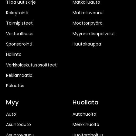
Tilaa uutiskirje
Matkailuauto
Rekrytointi
Matkailuvaunu
Toimipisteet
Moottoripyörä
Vastuullisuus
Myynnin lisäpalvelut
Sponsorointi
Huutokauppa
Hallinto
Verkkolaskutusosoitteet
Reklamaatio
Palautus
Myy
Huollata
Auto
Autohuolto
Asuntoauto
Merkkihuolto
Asuntovaunu
Huoltorahoitus