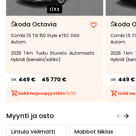
1/
32
Škoda Octavia
Škoda O
Lisää
Poista
Combi 1.5 TSI 150 Style eTEC DSG
Combi 1.5 T
suosikiksi
suosikeista
Autom.
Autom.
2026
1 km
Turku
Etuveto
Automaatti
2026
1 km
Hybridi (bensiini/sähkö)
Hybridi (ben
449 €
45 770 €
449 €
alk.
alk.
Lisää tarjouspyyntöön
(
0
/5)
Lisää t
Myynti ja osto
Lintula Velimatti
Mabbot Niklas