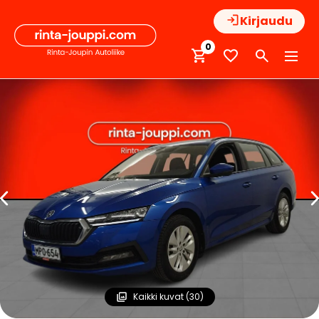
Hyppää
Kirjaudu
sisältöön
0
Kaikki kuvat (30)