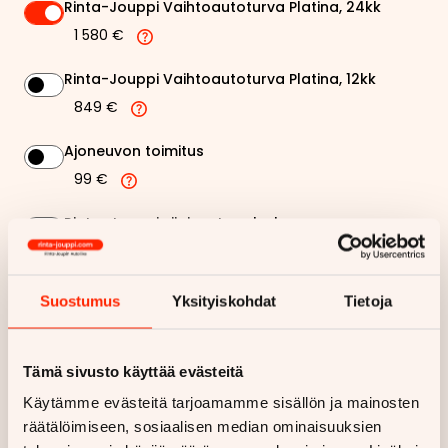
Rinta-Jouppi Vaihtoautoturva Platina, 24kk
1 580 €
Rinta-Jouppi Vaihtoautoturva Platina, 12kk
849 €
Ajoneuvon toimitus
99 €
Rinta-Jouppi sijaisautopalvelu
99 €
Suostumus
Yksityiskohdat
Tietoja
283,13 €
Kuukausierä
Näytä
hintaerittely
Tämä sivusto käyttää evästeitä
Käytämme evästeitä tarjoamamme sisällön ja mainosten
Haluan myös tarjouksen vakuutuksesta
räätälöimiseen, sosiaalisen median ominaisuuksien