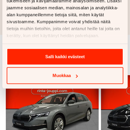
tukemiseen ja kävijämäärämme analysoimiseen. Lisäksi
jaamme sosiaalisen median, mainosalan ja analytiikka-
Hae rahoitustarjous
alan kumppaneillemme tietoja siitä, miten käytät
Rahoituslaskelma on suuntaa antava ja edellyttää hyväksytyn
sivustoamme. Kumppanimme voivat yhdistää näitä
luottopäätöksen ja kaskovakuutuksen.
tietoja muihin tietoihin, joita olet antanut heille tai joita on
kerätty, kun olet käyttänyt heidän palvelujaan.
Samankaltaisia ajoneuvoja
Salli kaikki evästeet
Katso kaikki
Muokkaa