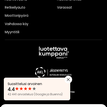
Retkeilyauto
Varaosat
Moottoripyörä
Vaihdossa käy
Myyntitili
Suosittelusi arvoinen
★
★
★
★
★
4.4
Arvostelut:
42 441 arvostelua
(Google ja Buenno)
4.4