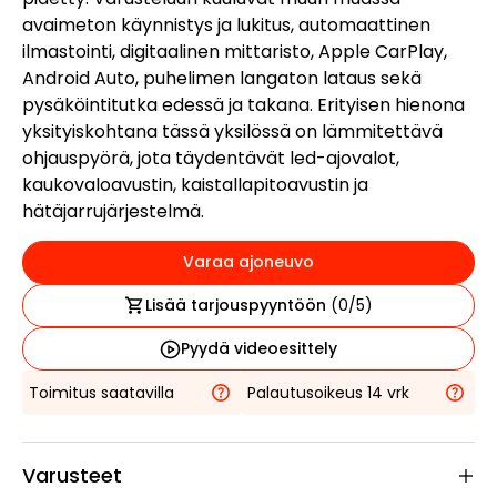
avaimeton käynnistys ja lukitus, automaattinen
ilmastointi, digitaalinen mittaristo, Apple CarPlay,
Android Auto, puhelimen langaton lataus sekä
pysäköintitutka edessä ja takana. Erityisen hienona
yksityiskohtana tässä yksilössä on lämmitettävä
ohjauspyörä, jota täydentävät led-ajovalot,
kaukovaloavustin, kaistallapitoavustin ja
hätäjarrujärjestelmä.
Varaa ajoneuvo
Lisää tarjouspyyntöön
(
0
/5)
Pyydä videoesittely
Toimitus saatavilla
Palautusoikeus 14 vrk
Varusteet