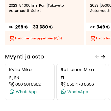
2023
54000 km
Pori
Takaveto
2023
6500
Automaatti
Sähkö
Automaatti
299 €
33 680 €
349 €
alk.
alk.
Lisää tarjouspyyntöön
(
0
/5)
Lisää t
Myynti ja osto
Kylliö Miko
Ratilainen Mika
FI, EN
FI
050 501 0862
050 470 0656
(+358505010862, 0505010862, +358 
(+35850
WhatsApp
WhatsApp