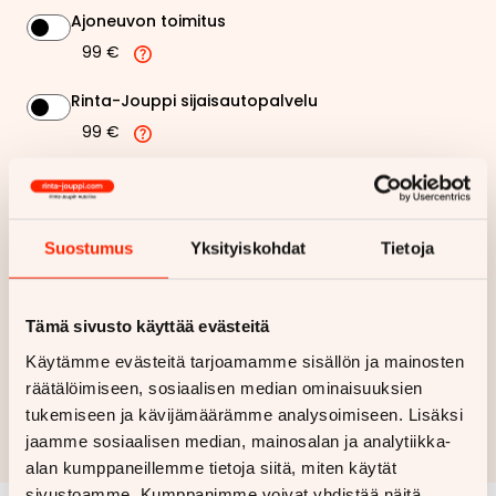
Ajoneuvon toimitus
99 €
Rinta-Jouppi sijaisautopalvelu
99 €
349,96 €
Kuukausierä
Näytä
hintaerittely
Suostumus
Yksityiskohdat
Tietoja
Haluan myös tarjouksen vakuutuksesta
Tämä sivusto käyttää evästeitä
Käytämme evästeitä tarjoamamme sisällön ja mainosten
Hae rahoitustarjous
räätälöimiseen, sosiaalisen median ominaisuuksien
tukemiseen ja kävijämäärämme analysoimiseen. Lisäksi
Rahoituslaskelma on suuntaa antava ja edellyttää hyväksytyn
jaamme sosiaalisen median, mainosalan ja analytiikka-
luottopäätöksen ja kaskovakuutuksen.
alan kumppaneillemme tietoja siitä, miten käytät
sivustoamme. Kumppanimme voivat yhdistää näitä