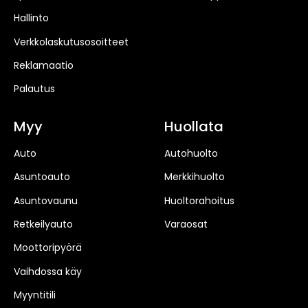
Hallinto
Verkkolaskutusosoitteet
Reklamaatio
Palautus
Myy
Huollata
Auto
Autohuolto
Asuntoauto
Merkkihuolto
Asuntovaunu
Huoltorahoitus
Retkeilyauto
Varaosat
Moottoripyörä
Vaihdossa käy
Myyntitili