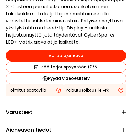
360 asteen peruutuskamera, sähkötoiminen
takaluukku sekä kuljettajan muistitoiminnolla
varustettu sähkötoiminen istuin. Erityisen näyttävä
yksityiskohta on Head-Up Display -tuulilasin
heijastusnäyttö, jota täydentävät CyberSparks
LED+ Matrix ajovalot ja lasikatto.
Varaa ajoneuvo
Lisää tarjouspyyntöön
(
0
/5)
Pyydä videoesittely
Toimitus saatavilla
Palautusoikeus 14 vrk
Varusteet
Ajoneuvon tiedot