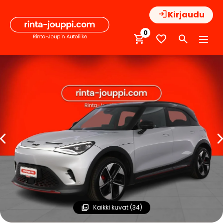
Hyppää
Kirjaudu
sisältöön
0
Kaikki kuvat (34)