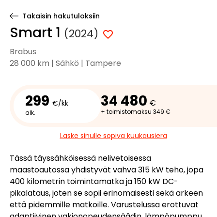
Takaisin hakutuloksiin
Smart 1
(2024)
Brabus
28 000 km | Sähkö | Tampere
299
34 480
€
€/kk
+ toimistomaksu 349 €
alk.
Laske sinulle sopiva kuukausierä
Tässä täyssähköisessä nelivetoisessa
maastoautossa yhdistyvät vahva 315 kW teho, jopa
400 kilometrin toimintamatka ja 150 kW DC-
pikalataus, joten se sopii erinomaisesti sekä arkeen
että pidemmille matkoille. Varustelussa erottuvat
adaptiivinen vakionopeudensäädin, lämpöpumppu,