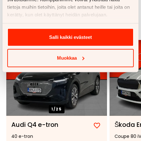
tietoja muihin tietoihin, joita olet antanut heille tai joita on
kerätty, kun olet käyttänyt heidän palvelujaan.
Samankaltaisia ajoneuvoja
Katso kaikki
Salli kaikki evästeet
Muokkaa
1/
25
Audi Q4 e-tron
Škoda E
Lisää
Poista
40 e-tron
Coupe 80 i
suosikiksi
suosikeista