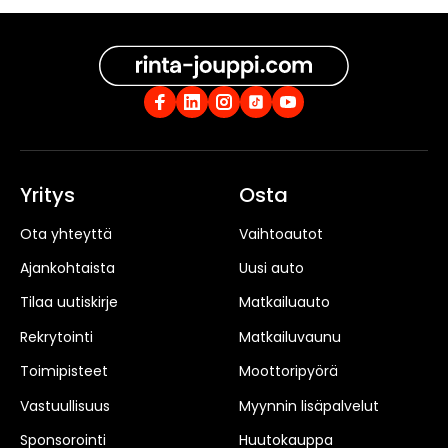
Yritys
Osta
Ota yhteyttä
Vaihtoautot
Ajankohtaista
Uusi auto
Tilaa uutiskirje
Matkailuauto
Rekrytointi
Matkailuvaunu
Toimipisteet
Moottoripyörä
Vastuullisuus
Myynnin lisäpalvelut
Sponsorointi
Huutokauppa