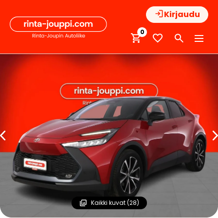
Hyppää
Kirjaudu
sisältöön
0
Kaikki kuvat (28)