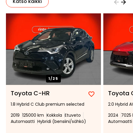
Katso kaikki
1/
25
Toyota C-HR
Toyota 
Lisää
Poista
1.8 Hybrid C Club premium selected
2.0 Hybrid 
suosikiksi
suosikeista
2019
125000 km
Kokkola
Etuveto
2024
7025
Automaatti
Hybridi (bensiini/sähkö)
Automaatti