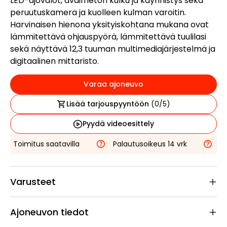
LED-ajovalot, avaimeton kulku ja käynnistys sekä
peruutuskamera ja kuolleen kulman varoitin.
Harvinaisen hienona yksityiskohtana mukana ovat
lämmitettävä ohjauspyörä, lämmitettävä tuulilasi
sekä näyttävä 12,3 tuuman multimediajärjestelmä ja
digitaalinen mittaristo.
Varaa ajoneuvo
Lisää tarjouspyyntöön
(
0
/5)
Pyydä videoesittely
Toimitus saatavilla
Palautusoikeus 14 vrk
Varusteet
Ajoneuvon tiedot