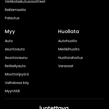
Verkkolaskutusosoitteet
Reklamaatio
Palautus
Myy
Huollata
Auto
Autohuolto
Asuntoauto
Merkkihuolto
Asuntovaunu
Huoltorahoitus
Retkeilyauto
Varaosat
Moottoripyörä
Vaihdossa käy
Myyntitili