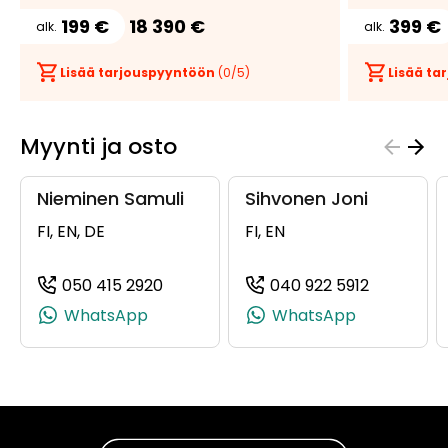
199 €
18 390 €
399 €
alk.
alk.
Lisää tarjouspyyntöön
(
0
/5)
Lisää t
Myynti ja osto
Nieminen Samuli
Sihvonen Joni
FI, EN, DE
FI, EN
050 415 2920
040 922 5912
(+358504152920, 0504152920, +358 5
(+3584092
WhatsApp
WhatsApp