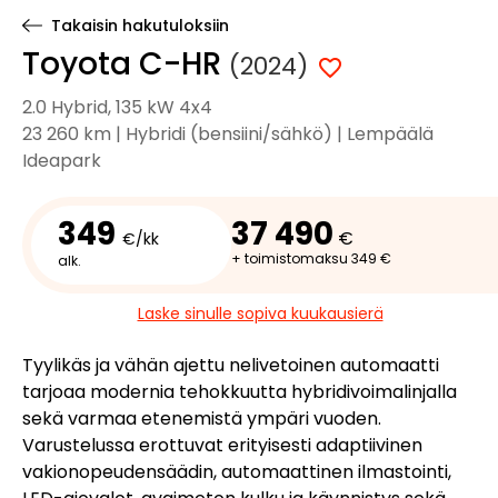
Takaisin hakutuloksiin
Toyota C-HR
(2024)
2.0 Hybrid, 135 kW 4x4
23 260 km | Hybridi (bensiini/sähkö) | Lempäälä
Ideapark
349
37 490
€
€/kk
+ toimistomaksu 349 €
alk.
Laske sinulle sopiva kuukausierä
Tyylikäs ja vähän ajettu nelivetoinen automaatti
tarjoaa modernia tehokkuutta hybridivoimalinjalla
sekä varmaa etenemistä ympäri vuoden.
Varustelussa erottuvat erityisesti adaptiivinen
vakionopeudensäädin, automaattinen ilmastointi,