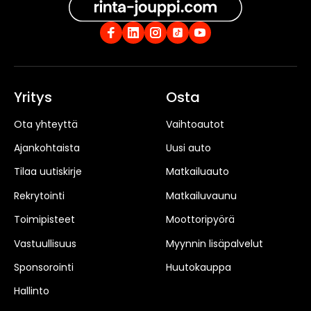
Yritys
Osta
Ota yhteyttä
Vaihtoautot
Ajankohtaista
Uusi auto
Tilaa uutiskirje
Matkailuauto
Rekrytointi
Matkailuvaunu
Toimipisteet
Moottoripyörä
Vastuullisuus
Myynnin lisäpalvelut
Sponsorointi
Huutokauppa
Hallinto