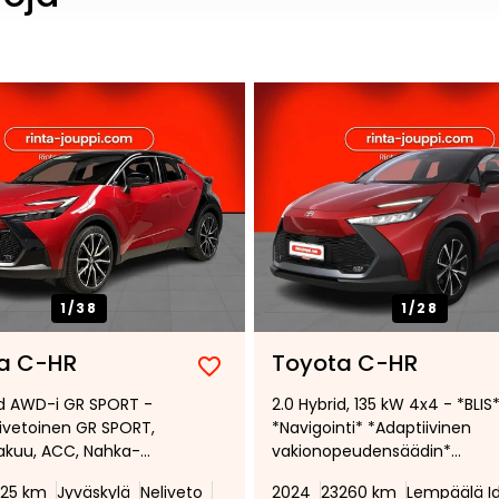
1/
38
1/
28
a C-HR
Toyota C-HR
Lisää
Poista
id AWD-i GR SPORT -
2.0 Hybrid, 135 kW 4x4 - *BLIS
suosikiksi
suosikeista
ivetoinen GR SPORT,
*Navigointi* *Adaptiivinen
akuu, ACC, Nahka-
vakionopeudensäädin*
 verhoilu, JBL-audio,
*Kamera takana*
25 km
Jyväskylä
Neliveto
2024
23260 km
Lempäälä I
jovalot