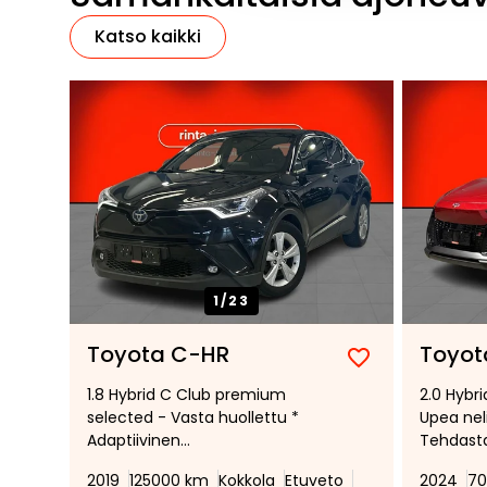
Katso kaikki
1/
23
Toyota C-HR
Toyot
Lisää
Poista
1.8 Hybrid C Club premium
2.0 Hybr
suosikiksi
suosikeista
selected - Vasta huollettu *
Upea nel
Adaptiivinen
Tehdast
vakionopeudensäädin *
alcantara
2019
125000 km
Kokkola
Etuveto
2024
70
Lämmitettävä ohjauspyörä *
Bi- LED a