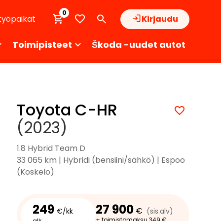
0
työpaikat
Kirjaudu
Toimipisteet
Škoda -uudet autot
Toyota C-HR
(2023)
1.8 Hybrid Team D
33 065 km | Hybridi (bensiini/sähkö) | Espoo
(Koskelo)
249
27 900
€
€/kk
(sis.alv)
+ toimistomaksu 349 €
alk.