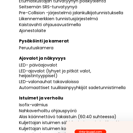
Etumatkustajan turvatyynyn poiskytkentä
Seitsemän SRS-turvatyynyä
Pre-Collision -järjestelmä jalankulkijatunnistuksella
Liikennemerkkien tunnistusjärjestelmä
Kaistavahti ohjausavustimella
Ajonestolaite
Pysäköinti ja kamerat
Peruutuskamera
Ajovalot ja näkyvyys
LED- päiväajovalot
LED-ajovalot (lyhyet ja pitkät valot,
heijastintyyppiset)
LED-valonauhat takavaloissa
Automaattiset tuulilasinpyyhkijät sadetunnistimella
Istuimet ja verhoilu
Isofix-valmius
Nahkaverhoiltu ohjauspyörä
Alas käännettävä takaistuin (60:40 suhteessa)
Kuljettajan istuimen sähkötoiminen ristiseläntuki
Kuljettajan istuimen korkeuden säätö