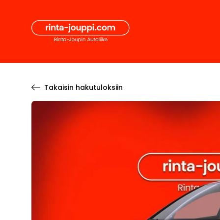
Hyppää
Secon
sisältöön
Pääval
Takaisin hakutuloksiin