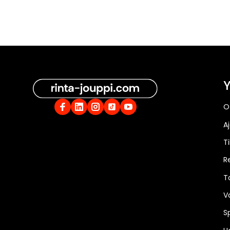
Y
O
A
Ti
R
T
V
S