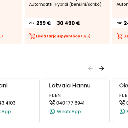
Automaatti
Hybridi (bensiini/sähkö)
Auto
LED-aj
* Ava
Carpl
299 €
30 490 €
2
alk.
alk.
5)
Lisää tarjouspyyntöön
(
0
/5)
Li
ani
Latvala Hannu
Ok
FI, EN
FI, 
43 4103
040 177 8941
440038, +358 50 444 0038)
(+358503434103, 0503434103, +358 50 343 4103)
(+358401778941, 04
sApp
WhatsApp