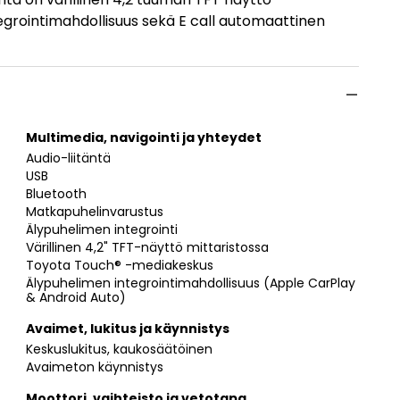
egrointimahdollisuus sekä E call automaattinen
Multimedia, navigointi ja yhteydet
Audio-liitäntä
USB
Bluetooth
Matkapuhelinvarustus
Älypuhelimen integrointi
Värillinen 4,2" TFT-näyttö mittaristossa
Toyota Touch® -mediakeskus
Älypuhelimen integrointimahdollisuus (Apple CarPlay
& Android Auto)
Avaimet, lukitus ja käynnistys
Keskuslukitus, kaukosäätöinen
Avaimeton käynnistys
Moottori, vaihteisto ja vetotapa