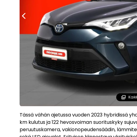
Kaik
Tässä vähän ajetussa vuoden 2023 hybridissä yhdis
km kulutus ja 122 hevosvoiman suorituskyky suj
peruutuskamera, vakionopeudensäädin, lämmite
sekä LED ajovalot. Erityisen kiinnostava yksityisk