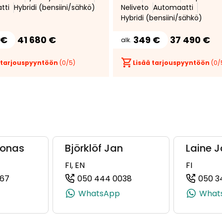
tti
Hybridi (bensiini/sähkö)
Neliveto
Automaatti
Hybridi (bensiini/sähkö)
 €
41 680 €
349 €
37 490 €
alk.
 tarjouspyyntöön
(
0
/5)
Lisää tarjouspyyntöön
(
0
/
Jonas
Björklöf Jan
Laine J
FI, EN
FI
067
050 444 0038
050 3
358 50 356 5711)
(+358505668067, 0505668067, +358 50 566 8067)
(+358504440038, 0504
WhatsApp
What