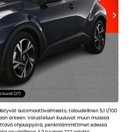
ki kuvat (27)
tyvät automaattivaihteisto, taloudellinen 5,1 l/100
uvaan arkeen. Varusteluun kuuluvat muun muassa
ttävä ohjauspyörä, penkinlämmittimet edessä
ohta on värillinen 4,2 tuuman TFT näyttö