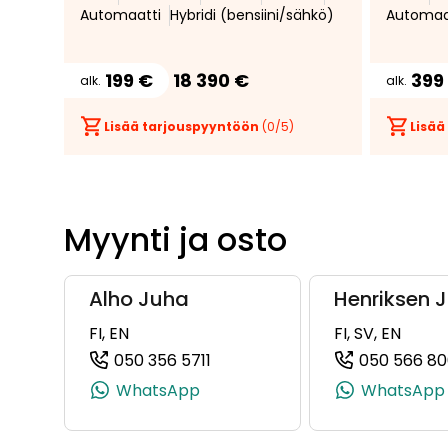
Automaatti
Hybridi (bensiini/sähkö)
Automaa
Penkinlämmitys edessä *
Navigointi * Avaimeton kulku ja
käynnistys * Automaatti-
199 €
18 390 €
399
alk.
alk.
ilmastointi * Peruutuskamera *
Bluetooth
Lisää tarjouspyyntöön
(
0
/5)
Lisää
Myynti ja osto
Alho Juha
Henriksen 
FI, EN
FI, SV, EN
050 356 5711
050 566 8
(+358503565711, 0503565711, +
WhatsApp
WhatsApp