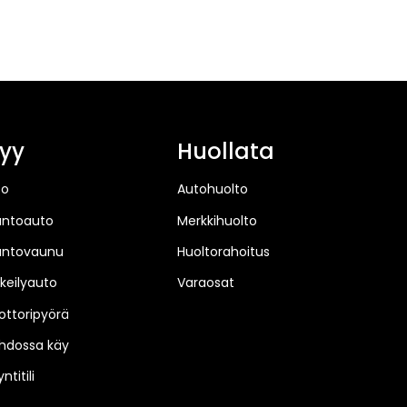
yy
Huollata
to
Autohuolto
untoauto
Merkkihuolto
untovaunu
Huoltorahoitus
keilyauto
Varaosat
ttoripyörä
hdossa käy
ntitili