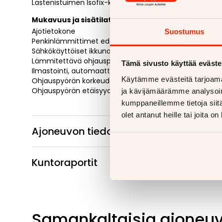
Lastenistuimen Isofix-kiinnityspisteet
Mukavuus ja sisätilat
Ajotietokone
Suostumus
Penkinlämmittimet edessä
Sähkökäyttöiset ikkunat
Lämmitettävä ohjauspyörä
Tämä sivusto käyttää eväste
Ilmastointi, automaattinen
Käytämme evästeitä tarjoama
Ohjauspyörän korkeuden säätö
Ohjauspyörän etäisyyden säätö
ja kävijämäärämme analysoim
kumppaneillemme tietoja siitä
olet antanut heille tai joita o
Ajoneuvon tiedot
Kuntoraportit
Samankaltaisia ajoneu