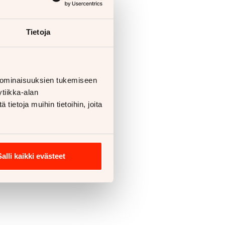
Tietoja
 ominaisuuksien tukemiseen
tiikka-alan
ietoja muihin tietoihin, joita
Salli kaikki evästeet