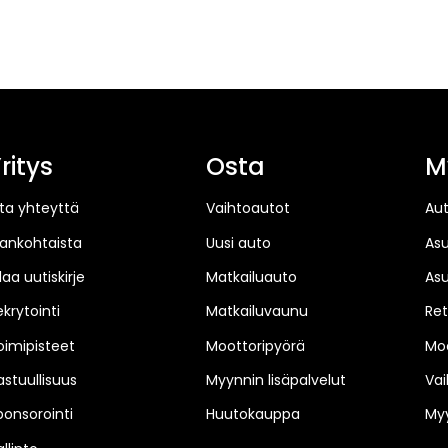
ritys
Osta
M
ta yhteyttä
Vaihtoautot
Au
jankohtaista
Uusi auto
As
laa uutiskirje
Matkailuauto
As
ekrytointi
Matkailuvaunu
Ret
oimipisteet
Moottoripyörä
Moo
astuullisuus
Myynnin lisäpalvelut
Vai
ponsorointi
Huutokauppa
Myy