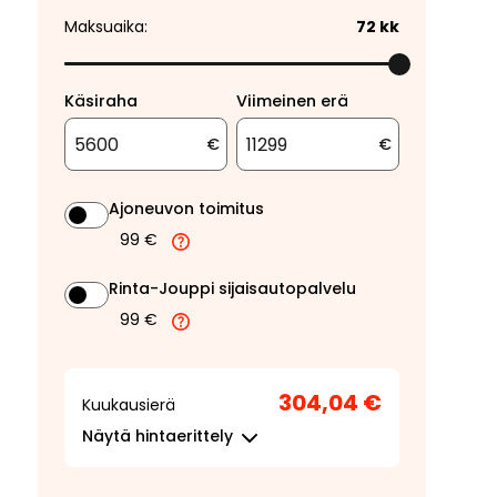
Maksuaika:
72
kk
Käsiraha
Viimeinen erä
€
€
Ajoneuvon toimitus
99 €
Rinta-Jouppi sijaisautopalvelu
99 €
304,04 €
Kuukausierä
Näytä
hintaerittely