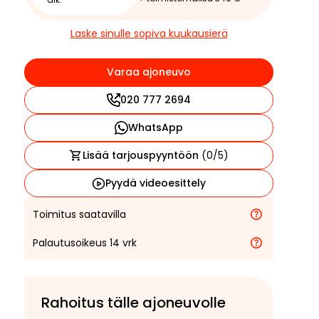
Laske sinulle sopiva kuukausierä
Varaa ajoneuvo
020 777 2694
WhatsApp
Lisää tarjouspyyntöön
(
0
/5)
Pyydä videoesittely
Toimitus saatavilla
Palautusoikeus 14 vrk
Rahoitus tälle ajoneuvolle