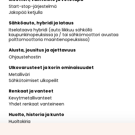
Start-stop-järjestelmä
Jakopää ketjulla
Sähköauto, hybridi ja lataus
Itselataava hybridi (auto liikkuu sähköllä
kaupunkinopeuksissa ja / tai sähkömoottori avustaa
polttomoottoria maantienopeuksissa)
Alusta, jousitus ja ajettavuus
Ohjaustehostin
Ulkovarusteet ja korin ominaisuudet
Metalliväri
Sähkötoimiset ulkopeilit
Renkaat ja vanteet
Kevytmetallivanteet
Yhdet renkaat vanteineen
Huolto, historia ja kunto
Huoltokirja
Viimeisin huolto tehty 32630 km kohdalla 4 / 2026