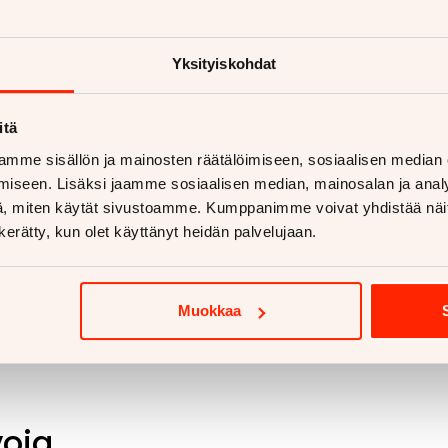
Lisäpalvelut ja joustavat kauppavaihtoehdot
Ennakkomyynnissä. Ajoneuvo saapuu varastoomme
lähiaikoina. Pyydä lisätietoja ja tarjous jo nyt!
Varusteita päivitetään!
Yksityiskohdat
Vaihdossa voit tarjota autoa, moottoripyörää,
matkailuajoneuvoa, traktoria tai mitä tahansa
muuta ajoneuvoa (yhtä tai vaikka useampaakin)
itä
mme sisällön ja mainosten räätälöimiseen, sosiaalisen median
iseen. Lisäksi jaamme sosiaalisen median, mainosalan ja analy
, miten käytät sivustoamme. Kumppanimme voivat yhdistää näitä t
n kerätty, kun olet käyttänyt heidän palvelujaan.
Muokkaa
voja