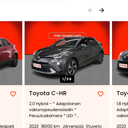
1/
36
Toyota C-HR
Toy
Lisää
Poista
Lisää
Poista
*
2.0 Hybrid - * Adaptiivinen
1.8 H
suosikiksi
suosikeista
suosikiksi
suosikeist
vakionopeudensäädin *
Adapt
Peruutuskamera * LED *
vakio
Lämmitettävä ohjauspyörä *
Peruu
deapark
2023
18000 km
Järvenpää
Etuveto
2023
Metal