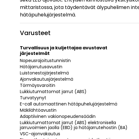
mittaristossa, jota täydentävät älypuhelimen int
hätäpuhelujärjestelmä.
Varusteet
Turvallisuus ja kuljettajaa avustavat
järjestelmät
Nopeusrajoitustunnistin
Hätäjarrutusavustin
Luistonestojärjestelmä
Ajonvakautusjärjestelmä
Törmäysvaroitin
Lukkiutumattomat jarrut (ABS)
Turvatyynyt
E-call automaattinen hätäpuhelujärjestelmä
Mäkilähtöavustin
Adaptiivinen vakionopeudensäädin
Lukkiutumattomat jarrut (ABS) elektronisella
jarruvoimien jaolla (EBD) ja hätäjarrutehostin (BA)
VSC-ajonvakautus