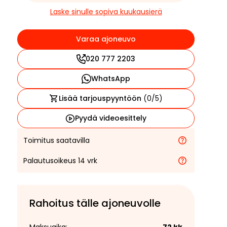
Laske sinulle sopiva kuukausierä
Varaa ajoneuvo
020 777 2203
WhatsApp
Lisää tarjouspyyntöön
(
0
/5)
Pyydä videoesittely
Toimitus saatavilla
Palautusoikeus 14 vrk
Rahoitus tälle ajoneuvolle