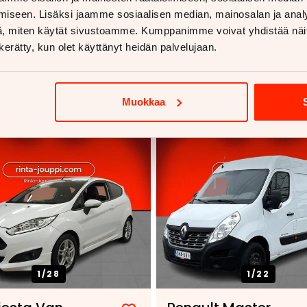
iseen. Lisäksi jaamme sosiaalisen median, mainosalan ja analy
, miten käytät sivustoamme. Kumppanimme voivat yhdistää näitä t
n kerätty, kun olet käyttänyt heidän palvelujaan.
voja
Muokkaa
1/
28
1/
22