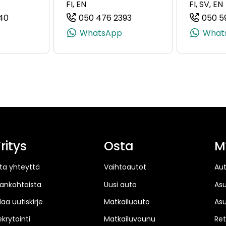
FI, EN
FI, SV, EN
40
050 476 2393
050 5
 +358 50 413 5284)
(+358503368240, 0503368240, +358 50 336 8240)
(+358504762393, 05047
WhatsApp
What
ritys
Osta
M
ta yhteyttä
Vaihtoautot
Au
jankohtaista
Uusi auto
As
laa uutiskirje
Matkailuauto
As
ekrytointi
Matkailuvaunu
Ret