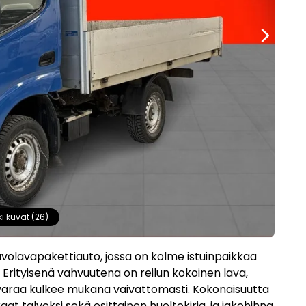
ki kuvat (26)
 avolavapakettiauto, jossa on kolme istuinpaikkaa
Erityisenä vahvuutena on reilun kokoinen lava,
tavaraa kulkee mukana vaivattomasti. Kokonaisuutta
t talveksi sekä osittainen huoltokirja, ja jakohihna