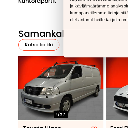
Kuntoraportit
ja kävijämäärämme analysoim
kumppaneillemme tietoja siitä
olet antanut heille tai joita o
Samankaltaisia ajoneu
Katso kaikki
1/
27