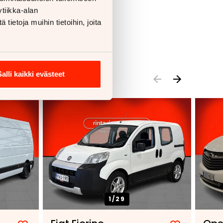
tiikka-alan
ietoja muihin tietoihin, joita
Salli kaikki evästeet
1/
29