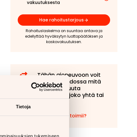
vakuutuksesta
Hae rahoitustarjous
Rahoituslaskelma on suuntaa antava ja
edellyttää hyväksytyn luottopäätöksen ja
kaskovakuutuksen.
Tähän ajoneuvoon voit
tarjota vaihdossa mitä
tahansa muuta
ajoneuvoa, joko yhtä tai
useampaa!
Tietoja
Miten vaihto toimii?
 ominaisuuksien tukemiseen