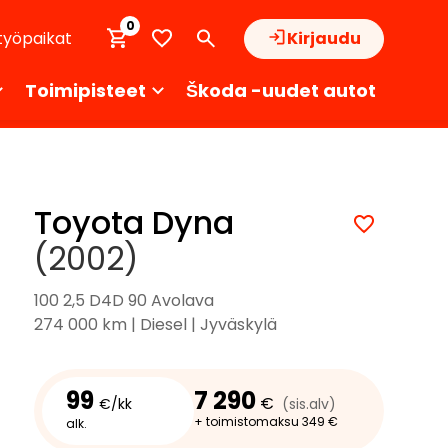
0
työpaikat
Kirjaudu
Toimipisteet
Škoda -uudet autot
Toyota Dyna
(2002)
100 2,5 D4D 90 Avolava
274 000 km | Diesel | Jyväskylä
99
7 290
€
€/kk
(sis.alv)
+ toimistomaksu 349 €
alk.