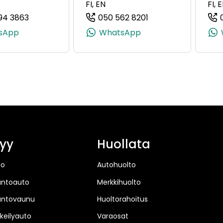
FI, EN
FI, 
94 3863
050 562 8201
62393, +358 50 476 2393)
(+358505943863, 0505943863, +358 50 594 3863
(+358505628201, 0
sApp
WhatsApp
yy
Huollata
to
Autohuolto
untoauto
Merkkihuolto
untovaunu
Huoltorahoitus
keilyauto
Varaosat