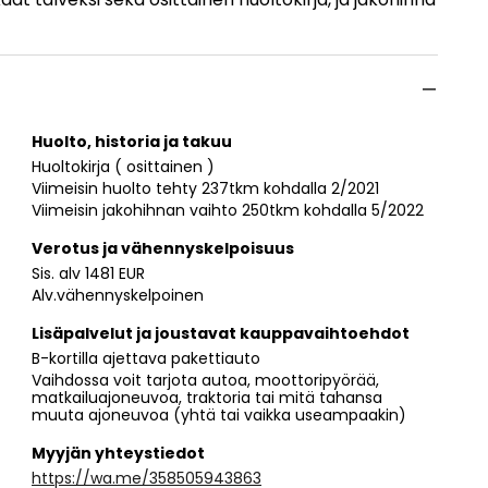
Huolto, historia ja takuu
Huoltokirja ( osittainen )
Viimeisin huolto tehty 237tkm kohdalla 2/2021
Viimeisin jakohihnan vaihto 250tkm kohdalla 5/2022
Verotus ja vähennyskelpoisuus
Sis. alv 1481 EUR
Alv.vähennyskelpoinen
Lisäpalvelut ja joustavat kauppavaihtoehdot
B-kortilla ajettava pakettiauto
Vaihdossa voit tarjota autoa, moottoripyörää,
matkailuajoneuvoa, traktoria tai mitä tahansa
muuta ajoneuvoa (yhtä tai vaikka useampaakin)
Myyjän yhteystiedot
https://wa.me/358505943863