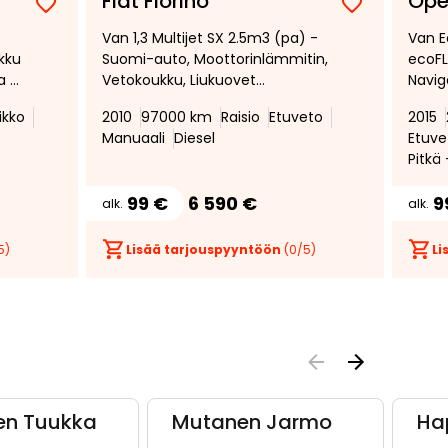
Fiat Fiorino
Ope
Lisää
Poista
Lisää
Poista
Van 1,3 Multijet SX 2.5m3 (pa) -
Van E
suosikiksi
suosikeista
suosikiksi
suosikeist
kku
Suomi-auto, Moottorinlämmitin,
ecoFL
a *
Vetokoukku, Liukuovet
Navig
molemmin puolin
Vakio
ikko
2010
97000 km
Raisio
Etuveto
2015
Vetok
Manuaali
Diesel
Etuve
Poltt
Pitkä
*
99 €
6 590 €
9
alk.
alk.
5)
Lisää tarjouspyyntöön
(
0
/5)
Li
en Tuukka
Mutanen Jarmo
Ha