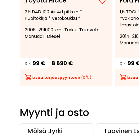
Toyota Hiace
Ford F
Lisää
Poista
2.5 D4D 100 Air 4d pitkä - *
1,6 TDCi
suosikiksi
suosikeista
Huoltokirja * Vetokoukku *
*Vakion
Ilmastoi
2006
291000 km
Turku
Takaveto
tuulilasi 
Manuaali
Diesel
2014
21
Manuaal
99 €
8 690 €
99 
alk.
alk.
Lisää tarjouspyyntöön
(
0
/5)
Lisää
Myynti ja osto
Mölsä Jyrki
Tuovinen E