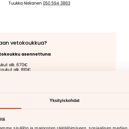
Tuukka Niskanen
050 594 3863
aan vetokoukkua?
etokoukku asennettuna
ukut alk. 670€
koukut alk. 810€
 lisää
Yksityiskohdat
itä
mme sisällön ja mainosten räätälöimiseen, sosiaalisen median