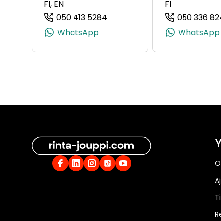
FI, EN
FI
050 413 5284
050 336 82
(+358504135284, 0504135284,
WhatsApp
WhatsApp
Y
O
A
Ti
R