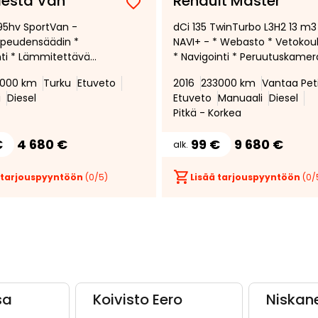
iesta Van
Renault Master
Lisää
Poista
 95hv SportVan -
dCi 135 TwinTurbo L3H2 13 m3
suosikiksi
suosikeista
opeudensäädin *
NAVI+ - * Webasto * Vetokou
nti * Lämmitettävä
* Navigointi * Peruutuskamer
*
Ilmastointi *
6000 km
Turku
Etuveto
2016
233000 km
Vantaa Pet
i
Diesel
Etuveto
Manuaali
Diesel
Pitkä - Korkea
€
4 680 €
99 €
9 680 €
alk.
 tarjouspyyntöön
(
0
/5)
Lisää tarjouspyyntöön
(
0
/
sa
Koivisto Eero
Niskan