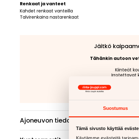
Renkaat ja vanteet
Kahdet renkaat vanteilla
Talvirenkaina nastarenkaat
Jäitkö kaipaam
Tähänkin autoon v
Kiinteät ko
Irrotettavat 
Lue
Suostumus
Ajoneuvon tiedot
Tämä sivusto käyttää eväste
Käytämme evästeitä tarjoama