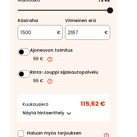
Maksuaika:
72
kk
Käsiraha
Viimeinen erä
€
€
Ajoneuvon toimitus
99 €
Rinta-Jouppi sijaisautopalvelu
99 €
115,62 €
Kuukausierä
Näytä
hintaerittely
Haluan myös tarjouksen