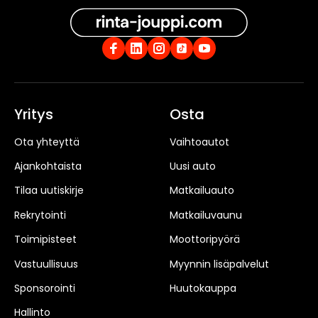
Yritys
Osta
Ota yhteyttä
Vaihtoautot
Ajankohtaista
Uusi auto
Tilaa uutiskirje
Matkailuauto
Rekrytointi
Matkailuvaunu
Toimipisteet
Moottoripyörä
Vastuullisuus
Myynnin lisäpalvelut
Sponsorointi
Huutokauppa
Hallinto