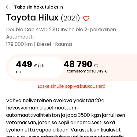
Takaisin hakutuloksiin
Toyota Hilux
(2021)
Double Cab 4WD 2,8D Invincible 2-paikkainen
Automaatti
179 000 km | Diesel | Rauma
449
48 790
€
€/kk
+ toimistomaksu 349 €
alk.
Laske sinulle sopiva kuukausierä
Vahva nelivetoinen avolava yhdistää 204
hevosvoiman dieselmoottorin,
automaattivaihteiston ja jopa 3500 kg:n jarrullisen
vetomassan, joten se sopii erinomaisesti sekä
työhön että vapaa aikaan. Varusteluun kuuluvat