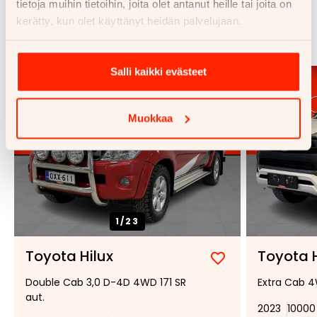
tietoja muihin tietoihin, joita olet antanut heille tai joita on
Samankaltaisia ajoneuvoja
kerätty, kun olet käyttänyt heidän palvelujaan.
Katso kaikki
Salli kaikki evästeet
Muokkaa
1/
23
Toyota Hilux
Toyota H
Lisää
Poista
Double Cab 3,0 D-4D 4WD 171 SR
Extra Cab 4
suosikiksi
suosikeista
aut.
2023
10000