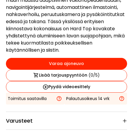
muun muassa adaptiivinen vakionopeudensäädin,
navigointijärjestelmä, automaattinen ilmastointi,
nahkaverhoilu, peruutuskamera ja pysäköintitutkat
edessä ja takana. Tässä yksilössä erityisen
kiinnostava kokonaisuus on Hard Top kovakate
yhdistettynä alumiiniseen lavan suojapohjaan, mikä
tekee kuormatilasta poikkeuksellisen
käytännöllisen ja siistin.
Varaa ajoneuvo
Lisää tarjouspyyntöön
(
0
/5)
Pyydä videoesittely
Toimitus saatavilla
Palautusoikeus 14 vrk
Varusteet