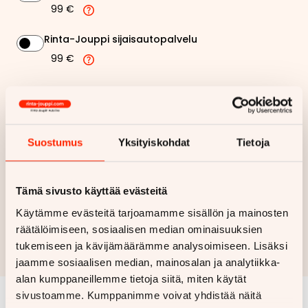
99 €
Rinta-Jouppi sijaisautopalvelu
99 €
455,57 €
Kuukausierä
Näytä
hintaerittely
Suostumus
Yksityiskohdat
Tietoja
Haluan myös tarjouksen vakuutuksesta
Tämä sivusto käyttää evästeitä
Käytämme evästeitä tarjoamamme sisällön ja mainosten
Hae rahoitustarjous
räätälöimiseen, sosiaalisen median ominaisuuksien
Rahoituslaskelma on suuntaa antava ja edellyttää hyväksytyn
tukemiseen ja kävijämäärämme analysoimiseen. Lisäksi
luottopäätöksen ja kaskovakuutuksen.
jaamme sosiaalisen median, mainosalan ja analytiikka-
alan kumppaneillemme tietoja siitä, miten käytät
sivustoamme. Kumppanimme voivat yhdistää näitä