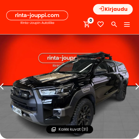
Hyppää
Kirjaudu
sisältöön
0
Kaikki kuvat (31)