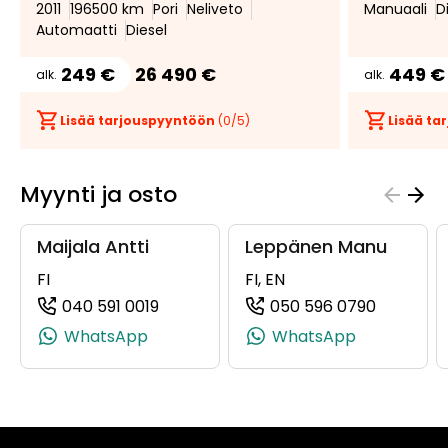
2011
196500 km
Pori
Neliveto
Manuaali
D
Automaatti
Diesel
249 €
26 490 €
449 €
alk.
alk.
Lisää tarjouspyyntöön
(
0
/5)
Lisää t
Myynti ja osto
Maijala Antti
Leppänen Manu
FI
FI, EN
040 591 0019
050 596 0790
(+358405910019, 0405910019, +358 40
(+358505
WhatsApp
WhatsApp