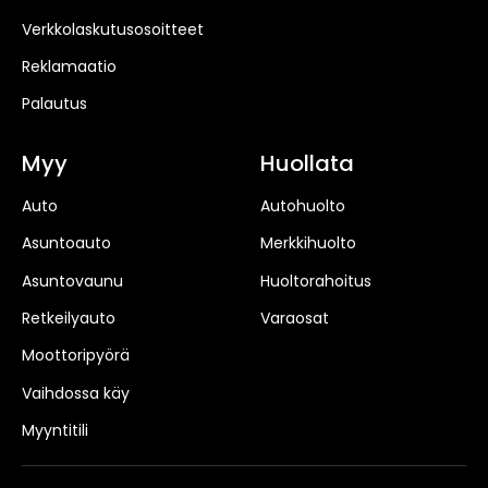
Verkkolaskutusosoitteet
Reklamaatio
Palautus
Myy
Huollata
Auto
Autohuolto
Asuntoauto
Merkkihuolto
Asuntovaunu
Huoltorahoitus
Retkeilyauto
Varaosat
Moottoripyörä
Vaihdossa käy
Myyntitili