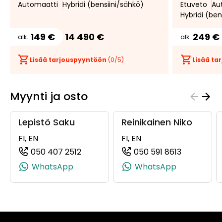
Automaatti
Hybridi (bensiini/sähkö)
Etuveto
Au
Hybridi (ben
149 €
14 490 €
249 €
alk.
alk.
Lisää tarjouspyyntöön
(
0
/5)
Lisää t
Myynti ja osto
Lepistö Saku
Reinikainen Niko
FI, EN
FI, EN
050 407 2512
050 591 8613
(+358504072512, 0504072512, +358 
(+35850591
WhatsApp
WhatsApp