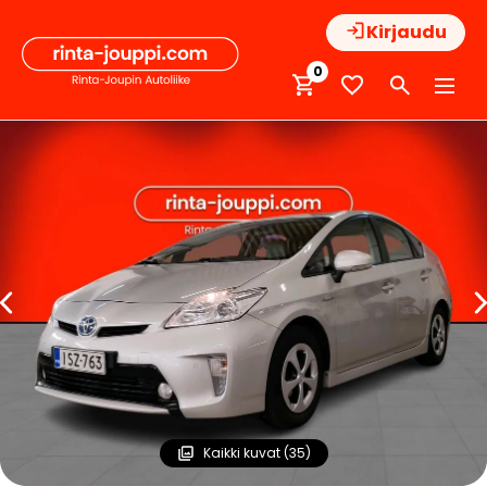
Hyppää
Kirjaudu
sisältöön
0
Kaikki kuvat (35)