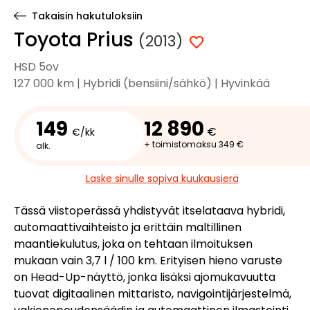
Takaisin hakutuloksiin
Toyota Prius
(2013)
HSD 5ov
127 000 km | Hybridi (bensiini/sähkö) | Hyvinkää
149
12 890
€
€/kk
+ toimistomaksu 349 €
alk.
Laske sinulle sopiva kuukausierä
Tässä viistoperässä yhdistyvät itselataava hybridi,
automaattivaihteisto ja erittäin maltillinen
maantiekulutus, joka on tehtaan ilmoituksen
mukaan vain 3,7 l / 100 km. Erityisen hieno varuste
on Head-Up-näyttö, jonka lisäksi ajomukavuutta
tuovat digitaalinen mittaristo, navigointijärjestelmä,