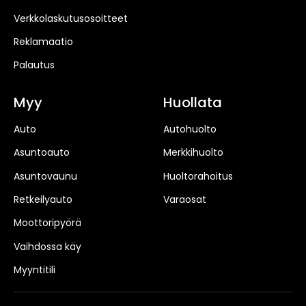
Verkkolaskutusosoitteet
Reklamaatio
Palautus
Myy
Huollata
Auto
Autohuolto
Asuntoauto
Merkkihuolto
Asuntovaunu
Huoltorahoitus
Retkeilyauto
Varaosat
Moottoripyörä
Vaihdossa käy
Myyntitili