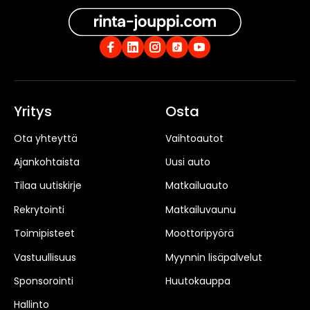
Yritys
Osta
Ota yhteyttä
Vaihtoautot
Ajankohtaista
Uusi auto
Tilaa uutiskirje
Matkailuauto
Rekrytointi
Matkailuvaunu
Toimipisteet
Moottoripyörä
Vastuullisuus
Myynnin lisäpalvelut
Sponsorointi
Huutokauppa
Hallinto