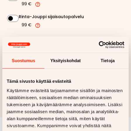
99 €
Rinta-Jouppi sijaisautopalvelu
99 €
191,52 €
Kuukausierä
Näytä
hintaerittely
Suostumus
Yksityiskohdat
Tietoja
Haluan myös tarjouksen vakuutuksesta
Tämä sivusto käyttää evästeitä
Käytämme evästeitä tarjoamamme sisällön ja mainosten
Hae rahoitustarjous
räätälöimiseen, sosiaalisen median ominaisuuksien
Rahoituslaskelma on suuntaa antava ja edellyttää hyväksytyn
tukemiseen ja kävijämäärämme analysoimiseen. Lisäksi
luottopäätöksen ja kaskovakuutuksen.
jaamme sosiaalisen median, mainosalan ja analytiikka-
alan kumppaneillemme tietoja siitä, miten käytät
sivustoamme. Kumppanimme voivat yhdistää näitä