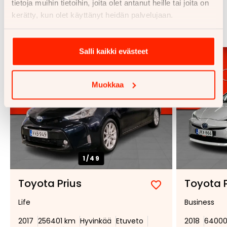
tietoja muihin tietoihin, joita olet antanut heille tai joita on
Samankaltaisia ajoneuvoja
kerätty, kun olet käyttänyt heidän palvelujaan.
Katso kaikki
Salli kaikki evästeet
Muokkaa
1/
49
Toyota Prius
Toyota P
Lisää
Poista
Life
Business
suosikiksi
suosikeista
2017
256401 km
Hyvinkää
Etuveto
2018
64000