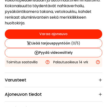
vakionopeudensäädin ja automaattinen ilmastointi.
Kokonaisuutta täydentävät nahkaverhoilu,
pysäköintikamera takana, vetokoukku, kahdet
renkaat alumiinivantein sekä merkkiliikkeen
huoltokirja.
Varaa ajoneuvo
Lisää tarjouspyyntöön
(
0
/5)
Pyydä videoesittely
Toimitus saatavilla
Palautusoikeus 14 vrk
Varusteet
Ajoneuvon tiedot