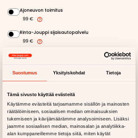
Ajoneuvon toimitus
99 €
Rinta-Jouppi sijaisautopalvelu
99 €
211,27 €
Kuukausierä
Suostumus
Yksityiskohdat
Tietoja
Näytä
hintaerittely
Haluan myös tarjouksen vakuutuksesta
Tämä sivusto käyttää evästeitä
Käytämme evästeitä tarjoamamme sisällön ja mainosten
räätälöimiseen, sosiaalisen median ominaisuuksien
Hae rahoitustarjous
tukemiseen ja kävijämäärämme analysoimiseen. Lisäksi
Rahoituslaskelma on suuntaa antava ja edellyttää hyväksytyn
jaamme sosiaalisen median, mainosalan ja analytiikka-
luottopäätöksen ja kaskovakuutuksen.
alan kumppaneillemme tietoja siitä, miten käytät