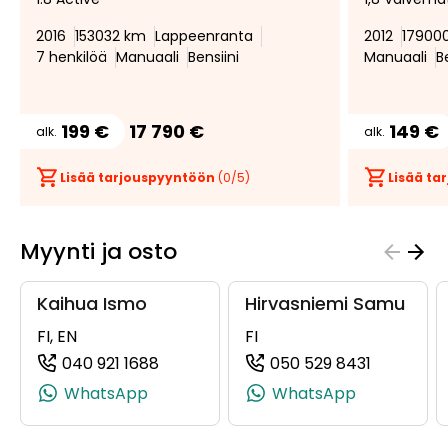
suosikiksi
suosikeista
2016
153032 km
Lappeenranta
2012
17900
7 henkilöä
Manuaali
Bensiini
Manuaali
B
199 €
17 790 €
149 €
alk.
alk.
Lisää tarjouspyyntöön
(
0
/5)
Lisää t
Myynti ja osto
Kaihua Ismo
Hirvasniemi Samu
FI, EN
FI
040 921 1688
050 529 8431
(+358409211688, 0409211688, +358 40
(+3585052
WhatsApp
WhatsApp