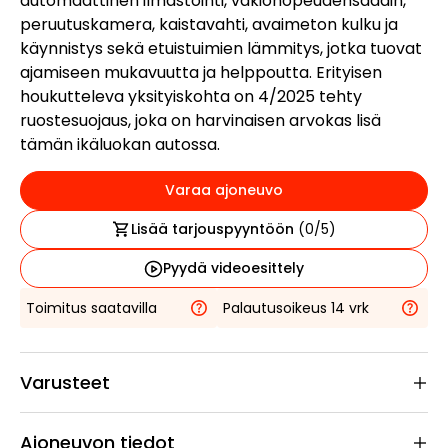
automaattinen ilmastointi, vakionopeudensäädin,
peruutuskamera, kaistavahti, avaimeton kulku ja
käynnistys sekä etuistuimien lämmitys, jotka tuovat
ajamiseen mukavuutta ja helppoutta. Erityisen
houkutteleva yksityiskohta on 4/2025 tehty
ruostesuojaus, joka on harvinaisen arvokas lisä
tämän ikäluokan autossa.
Varaa ajoneuvo
Lisää tarjouspyyntöön
(
0
/5)
Pyydä videoesittely
Toimitus saatavilla
Palautusoikeus 14 vrk
Varusteet
Ajoneuvon tiedot