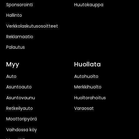
Sponsorointi
Huutokauppa
Hallinto
Verkkolaskutusosoitteet
Reklamaatio
Palautus
Myy
Huollata
Auto
Autohuolto
Asuntoauto
Merkkihuolto
Asuntovaunu
Huoltorahoitus
Retkeilyauto
Varaosat
Moottoripyörä
Vaihdossa käy