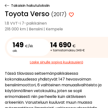
Takaisin hakutuloksiin
Toyota Verso
(2017)
1.8 VVT-i 7-paikkainen
218 000 km | Bensiini | Kempele
149
14 690
€
€/kk
+ toimistomaksu 349 €
alk.
Laske sinulle sopiva kuukausierä
Tässä tilavassa seitsemänpaikkaisessa
kokonaisuudessa yhdistyvät 147 hevosvoiman
bensiinimoottori, 6 vaihteinen manuaalivaihteisto ja
käytännöllinen vetokoukku, joten se sopii
erinomaisesti niin perheelle kuin aktiiviseen
arkeenkin. Varusteluun kuuluvat muun muassa