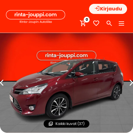
Hyppää
Kirjaudu
sisältöön
0
Kaikki kuvat (37)