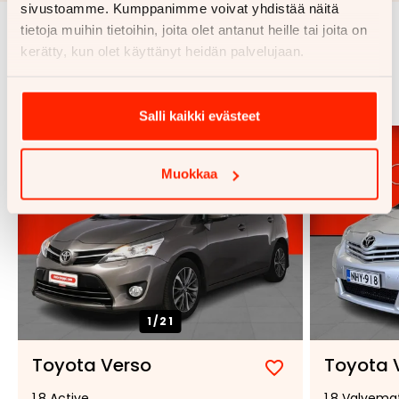
sivustoamme. Kumppanimme voivat yhdistää näitä
tietoja muihin tietoihin, joita olet antanut heille tai joita on
kerätty, kun olet käyttänyt heidän palvelujaan.
Samankaltaisia ajoneuvoja
Katso kaikki
Salli kaikki evästeet
Muokkaa
1/
21
Toyota Verso
Toyota 
Lisää
Poista
1.8 Active
1,8 Valvema