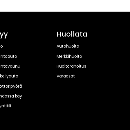
yy
Huollata
to
Autohuolto
untoauto
Merkkihuolto
untovaunu
Huoltorahoitus
keilyauto
Varaosat
ttoripyörä
hdossa käy
ntitili