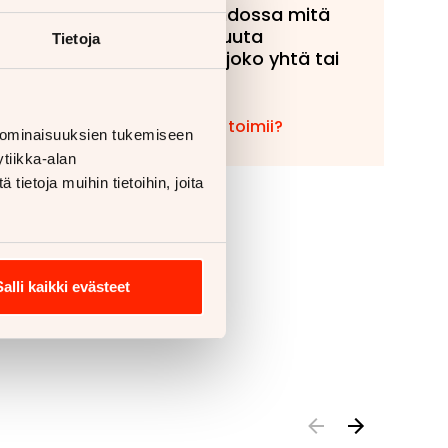
tarjota vaihdossa mitä
tahansa muuta
Tietoja
ajoneuvoa, joko yhtä tai
useampaa!
Miten vaihto toimii?
 ominaisuuksien tukemiseen
tiikka-alan
ietoja muihin tietoihin, joita
Salli kaikki evästeet