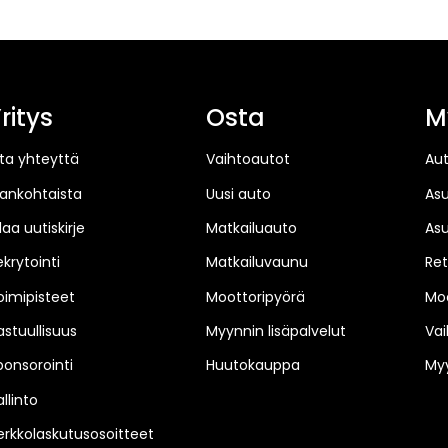
ritys
Osta
M
ta yhteyttä
Vaihtoautot
Au
jankohtaista
Uusi auto
As
laa uutiskirje
Matkailuauto
As
ekrytointi
Matkailuvaunu
Ret
oimipisteet
Moottoripyörä
Moo
astuullisuus
Myynnin lisäpalvelut
Vai
ponsorointi
Huutokauppa
Myy
llinto
erkkolaskutusosoitteet