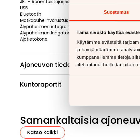
JBL - Äänentoistojärjestelmä
USB
Suostumus
Bluetooth
Matkapuhelinvarustus
Älypuhelimen integrointi
Älypuhelimen langatonlataus
Tämä sivusto käyttää eväste
Ajotietokone
Käytämme evästeitä tarjoama
ja kävijämäärämme analysoim
kumppaneillemme tietoja siitä
Ajoneuvon tiedot
olet antanut heille tai joita o
Kuntoraportit
Samankaltaisia ajoneu
Katso kaikki