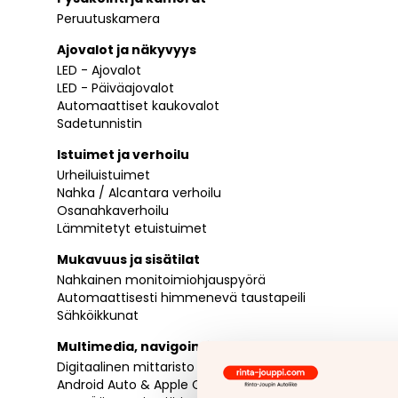
Peruutuskamera
Ajovalot ja näkyvyys
LED - Ajovalot
LED - Päiväajovalot
Automaattiset kaukovalot
Sadetunnistin
Istuimet ja verhoilu
Urheiluistuimet
Nahka / Alcantara verhoilu
Osanahkaverhoilu
Lämmitetyt etuistuimet
Mukavuus ja sisätilat
Nahkainen monitoimiohjauspyörä
Automaattisesti himmenevä taustapeili
Sähköikkunat
Multimedia, navigointi ja yhteydet
Digitaalinen mittaristo
Android Auto & Apple CarPlay