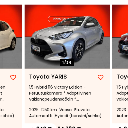
1/
26
Toyota YARIS
Toy
Lisää
Poista
Lisää
Poista
nen
1,5 Hybrid 116 Victory Edition -
1,5 Hy
suosikiksi
suosikeista
suosikiksi
suosikeist
rt
Peruutuskamera * Adaptiivinen
Adapt
era
vakionopeudensäädin *
vakio
 *
Ohjauspyörän lämmitys
Peruu
to
2025
1250 km
Vaasa
Etuveto
2023
kulma
i/sähkö)
Automaatti
Hybridi (bensiini/sähkö)
Auto