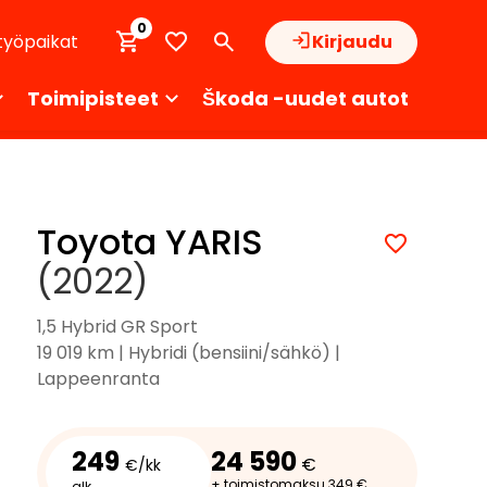
0
työpaikat
Kirjaudu
Toimipisteet
Škoda -uudet autot
Toyota YARIS
(2022)
1,5 Hybrid GR Sport
19 019 km | Hybridi (bensiini/sähkö) |
Lappeenranta
249
24 590
€
€/kk
+ toimistomaksu 349 €
alk.