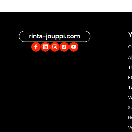
Y
O
A
Ti
R
T
V
S
Ha
V