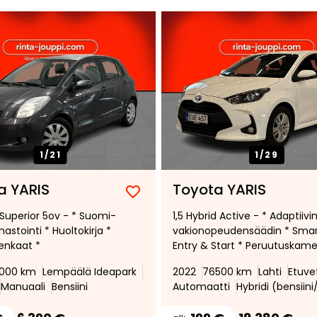
1/
21
1/
29
a YARIS
Toyota YARIS
Lisää
Poista
 Superior 5ov - * Suomi-
1,5 Hybrid Active - * Adaptiivi
suosikiksi
suosikeista
mastointi * Huoltokirja *
vakionopeudensäädin * Sma
enkaat *
Entry & Start * Peruutuskam
* Lämmitettävä ohjauspyörä
2000 km
Lempäälä Ideapark
2022
76500 km
Lahti
Etuve
Liikennemerkki informaatio *
Manuaali
Bensiini
Automaatti
Hybridi (bensiin
Navigointi * Plus-paketti *
Moottorinlämmitin *