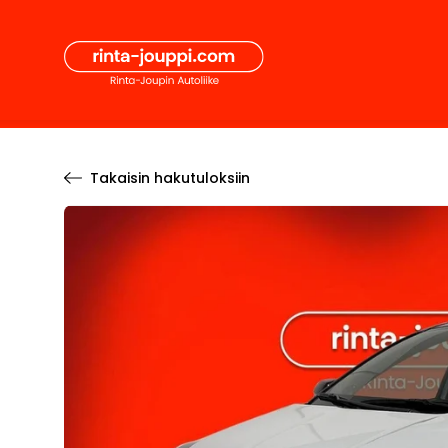
Hyppää
Secon
sisältöön
Pääval
Takaisin hakutuloksiin