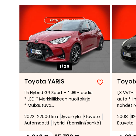
1/
29
Toyota YARIS
Toyot
Lisää
Poista
1.5 Hybrid GR Sport - * JBL- audio
1,3 VVT-i
suosikiksi
suosikeista
* LED * Merkkiliikkeen huoltokirja
auto * Il
* Mukautuva
Kahdet r
vakionopeudensäädin *
2022
22000 km
Jyväskylä
Etuveto
2008
11
Peruutuskamera *
Automaatti
Hybridi (bensiini/sähkö)
Etuveto
Kuolleenkulman varoitin *