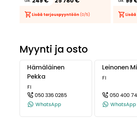
249 €
25 780 €
99 
alk.
alk.
Lisää tarjouspyyntöön
(
0
/5)
Lisää
Myynti ja osto
Hämäläinen
Leinonen M
Pekka
FI
FI
050 336 0285
050 400 7
(+358503360285, 0503360285
WhatsApp
WhatsApp