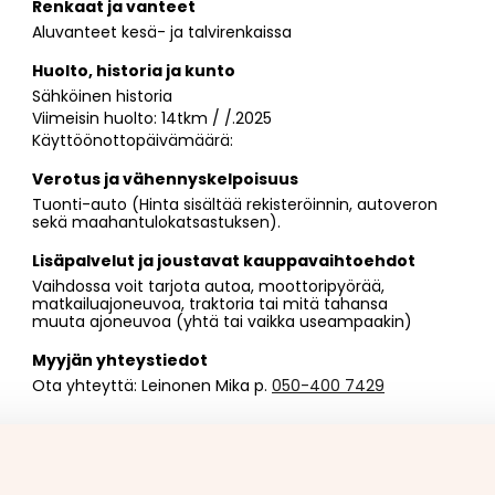
Renkaat ja vanteet
Aluvanteet kesä- ja talvirenkaissa
Huolto, historia ja kunto
Sähköinen historia
Viimeisin huolto: 14tkm / /.2025
Käyttöönottopäivämäärä:
Verotus ja vähennyskelpoisuus
Tuonti-auto (Hinta sisältää rekisteröinnin, autoveron
sekä maahantulokatsastuksen).
Lisäpalvelut ja joustavat kauppavaihtoehdot
Vaihdossa voit tarjota autoa, moottoripyörää,
matkailuajoneuvoa, traktoria tai mitä tahansa
muuta ajoneuvoa (yhtä tai vaikka useampaakin)
Myyjän yhteystiedot
Ota yhteyttä: Leinonen Mika p.
050-400 7429