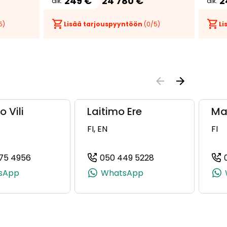
249 €
24 780 €
2
alk.
alk.
5)
Lisää tarjouspyyntöön
(
0
/5)
Li
o Vili
Laitimo Ere
Ma
FI, EN
FI
75 4956
050 449 5228
49559, +358 50 574 9559)
(+358504754956, 0504754956, +358 50 475 495
(+358504495228, 
sApp
WhatsApp