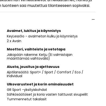
on luonteen saa muutettua tilanteeseen sopivaksi.
Avaimet, lukitus ja käynnistys
KeyLessGo - avaimeton kulku ja käynnistys
2 x Avain
Moottori, vaihteisto ja vetotapa
Jakopään rakenne: Ketju (Ei valmistajan
määrittämää vaihtoväliä)
Alusta, jousitus ja ajettavuus
Ajotilansäätö: Sport+ / Sport / Comfort / Eco /
Individual
Ulkovarusteet ja korin ominaisuudet
GR Sport -yksityiskohdat
Sähkösäätöiset ja koria vasten taittuvat sivupeilit
Tummennetut takalasit