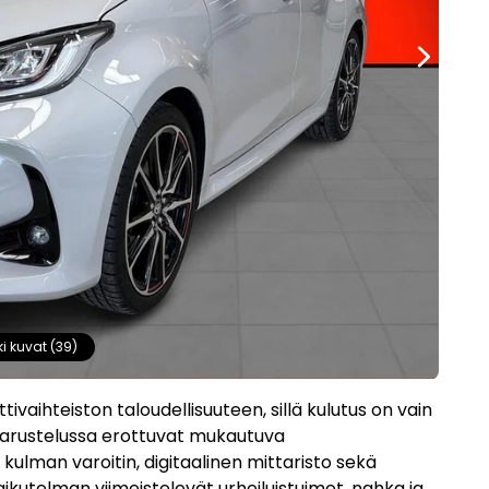
ki kuvat (39)
vaihteiston taloudellisuuteen, sillä kulutus on vain
 Varustelussa erottuvat mukautuva
ulman varoitin, digitaalinen mittaristo sekä
aikutelman viimeistelevät urheiluistuimet, nahka ja