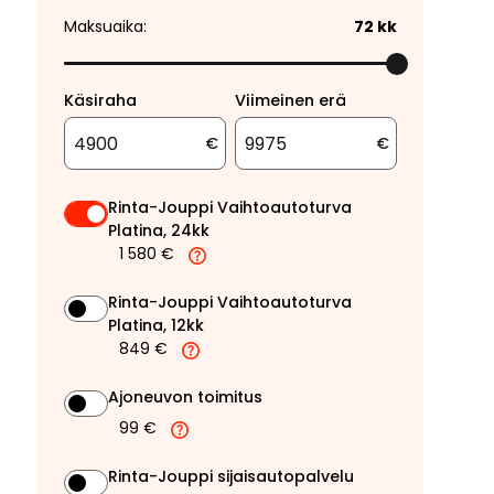
Maksuaika:
72
kk
Käsiraha
Viimeinen erä
€
€
Rinta-Jouppi Vaihtoautoturva
Platina, 24kk
1 580 €
Rinta-Jouppi Vaihtoautoturva
Platina, 12kk
849 €
Ajoneuvon toimitus
99 €
Rinta-Jouppi sijaisautopalvelu