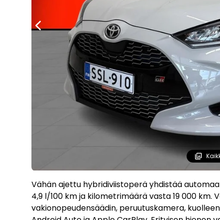
Kaik
Vähän ajettu hybridiviistoperä yhdistää automaatti
4,9 l/100 km ja kilometrimäärä vasta 19 000 km.
vakionopeudensäädin, peruutuskamera, kuolleen k
Android Auto ja Apple CarPlay. Erityisen hienon v