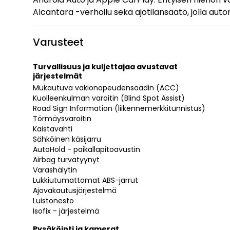
Alcantara -verhoilu sekä ajotilansäätö, jolla aut
Varusteet
Turvallisuus ja kuljettajaa avustavat
järjestelmät
Mukautuva vakionopeudensäädin (ACC)
Kuolleenkulman varoitin (Blind Spot Assist)
Road Sign Information (liikennemerkkitunnistus)
Törmäysvaroitin
Kaistavahti
Sähköinen käsijarru
AutoHold - paikallapitoavustin
Airbag turvatyynyt
Varashälytin
Lukkiutumattomat ABS-jarrut
Ajovakautusjärjestelmä
Luistonesto
Isofix - järjestelmä
Pysäköinti ja kamerat